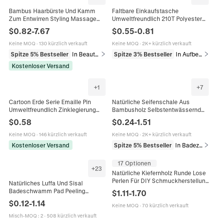
Bambus Haarbürste Und Kamm
Faltbare Einkaufstasche
Zum Entwirren Styling Massage
Umweltfreundlich 210T Polyester
Natürlich Umweltfreundlich
Tragbare Wiederverwendbare
$
0.82
-
7.67
$
0.55
-
0.81
Professionelles Salon Werkzeug
Supermarkt Tasche
Keine MOQ
·
130 kürzlich verkauft
Keine MOQ
·
2K+ kürzlich verkauft
Spitze 5% Bestseller
In Beauty-Tools & Accessoires
Spitze 3% Bestseller
In Aufbewahrung & Organisation
Kostenloser Versand
+
1
+
7
Cartoon Erde Serie Emaille Pin
Natürliche Seifenschale Aus
Umweltfreundlich Zinklegierung
Bambusholz Selbstentwässernd
Brosche Abzeichen Für Damen
Für Badezimmer Dusche Küche
$
0.58
$
0.24
-
1.51
Herren Kleidung Rucksack Deko
Umweltfreundlich Minimalistisch
Keine MOQ
·
146 kürzlich verkauft
Keine MOQ
·
2K+ kürzlich verkauft
Kostenloser Versand
Spitze 5% Bestseller
In Badezimmer
17 Optionen
+
23
Natürliche Kiefernholz Runde Lose
Perlen Für DIY Schmuckherstellung
Natürliches Luffa Und Sisal
Handwerk Unvollendete Holz
Badeschwamm Pad Peeling
$
1.11
-
1.70
Spacer Umweltfreundliche Perlen
Körperwäscher Für Dusche Spa
$
0.12
-
1.14
Dekoration Kunstbedarf
Keine MOQ
·
70 kürzlich verkauft
Umweltfreundliche Hautpflege
Misch-MOQ
:
2
·
508 kürzlich verkauft