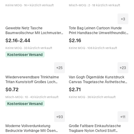
Umweltfreundlich Boutique Beutel
Studenten Täglich Schule
Keine MOQ
·
1K+ kürzlich verkauft
Misch-MOQ
:
2
·
18 kürzlich verkauft
Pendeltasche
+
3
Gewebte Netz Tasche
Tote Bag Leinen Cartoon Hunde
Baumwollschnur Mit Lochmuster
Print Handtasche Umweltfreundlich
Shopping Tote Wiederverwendbare
Einkaufen Schultertasche
$
2.16
-
2.44
$
2.16
Umweltfreundliche Strand
Künstlerisches Tiermuster
Handtasche
Wiederverwendbar
Keine MOQ
·
33 kürzlich verkauft
Keine MOQ
·
106 kürzlich verkauft
Kostenloser Versand
+
25
+
23
Wiederverwendbare Trinkhalme
Van Gogh Ölgemälde Kunstdruck
Tritan Kunststoff Großes Loch
Canvas Tragetasche Ästhetische
Bonbonfarben Für Trinkbecher
Schulter Einkaufstasche Lässige
$
0.72
$
2.71
Umweltfreundliches Zubehör
Wiederverwendbare Handtasche
Misch-MOQ
:
10
·
43 kürzlich verkauft
Keine MOQ
·
36 kürzlich verkauft
Kostenloser Versand
+
93
+
11
Moderne Vollverdunkelung
Große Faltbare Einkaufstasche
Bedruckte Vorhänge Mit Ösen
Tragbare Nylon Oxford Stoff