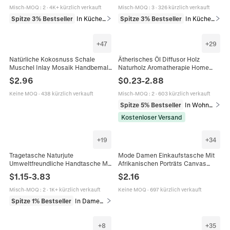
Misch-MOQ
:
2
·
4K+ kürzlich verkauft
Misch-MOQ
:
3
·
326 kürzlich verkauft
Spitze 3% Bestseller
In Küche & Esszimmer
Spitze 3% Bestseller
In Küche & Esszimmer
+
47
+
29
Natürliche Kokosnuss Schale
Ätherisches Öl Diffusor Holz
Muschel Inlay Mosaik Handbemalt
Naturholz Aromatherapie Home
Tropisches Muster
Office Auto Dekor Duft Ornament
$
2.96
$
0.23
-
2.88
Umweltfreundlich Aufbewahrung
Umweltfreundlich
Süßigkeiten Deko
Keine MOQ
·
438 kürzlich verkauft
Misch-MOQ
:
2
·
603 kürzlich verkauft
Spitze 5% Bestseller
In Wohndeko
Kostenloser Versand
+
19
+
34
Tragetasche Naturjute
Mode Damen Einkaufstasche Mit
Umweltfreundliche Handtasche Mit
Afrikanischen Porträts Canvas
Wasserdichtem Futter
Leinen Wiederverwendbar
$
1.15
-
3.83
$
2.16
Gepolsterten Baumwollgriffen Zum
Umweltfreundlich Große Kapazität
Einkaufen
Schultertasche
Misch-MOQ
:
2
·
1K+ kürzlich verkauft
Keine MOQ
·
697 kürzlich verkauft
Spitze 1% Bestseller
In Damentaschen
+
8
+
35