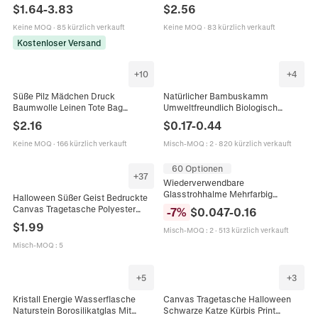
Rührlöffel Honig Kaffee
Druck Handtasche Casual Große
$
1.64
-
3.83
$
2.56
Küchenutensil Hitzebeständig
Kapazität Shopper Schultertasche
Handgefertigt Umweltfreundlich
Öko Stofftasche
Keine MOQ
·
85 kürzlich verkauft
Keine MOQ
·
83 kürzlich verkauft
Kostenloser Versand
+
10
+
4
Süße Pilz Mädchen Druck
Natürlicher Bambuskamm
Baumwolle Leinen Tote Bag
Umweltfreundlich Biologisch
Cartoon Faltbare Einkaufstasche
Abbaubar Haarbürste Für Reisen
$
2.16
$
0.17
-
0.44
Eco Friendly Wiederverwendbare
Hotel Einweg Feinzahn Tragbar
Handtasche Für Damen Alltag
Keine MOQ
·
166 kürzlich verkauft
Misch-MOQ
:
2
·
820 kürzlich verkauft
60 Optionen
+
37
Wiederverwendbare
Glasstrohhalme Mehrfarbig
Halloween Süßer Geist Bedruckte
Borosilikat Hitzebeständig Gerade
Canvas Tragetasche Polyester
-
7
%
$
0.047
-
0.16
Gebogen Trinkhalme
Baumwolle Mischung
$
1.99
Umweltfreundlich
Misch-MOQ
:
2
·
513 kürzlich verkauft
Umweltfreundliche Einkaufstasche
Feiertags Party Geschenk Damen
Misch-MOQ
:
5
+
5
+
3
Kristall Energie Wasserflasche
Canvas Tragetasche Halloween
Naturstein Borosilikatglas Mit
Schwarze Katze Kürbis Print