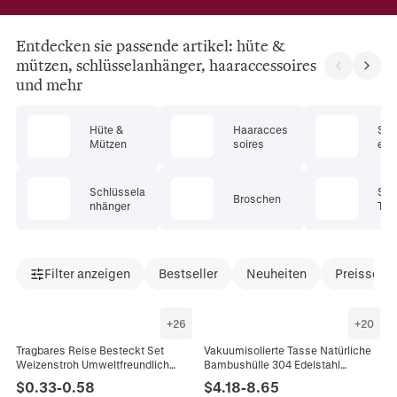
Entdecken sie passende artikel: hüte &
mützen, schlüsselanhänger, haaraccessoires
und mehr
Hüte &
Haaracces
Son
Mützen
soires
en &
Schlüssela
Sch
Broschen
nhänger
Tüc
Filter anzeigen
Bestseller
Neuheiten
Preissenk
+
26
+
20
Tragbares Reise Besteckt Set
Vakuumisolierte Tasse Natürliche
Weizenstroh Umweltfreundlich
Bambushülle 304 Edelstahl
Wiederverwendbar Messer Gabel
Auslaufsicherer Reisekaffeebecher
$
0.33
-
0.58
$
4.18
-
8.65
Löffel Mit Aufbewahrungsbox Büro
Umweltfreundlicher Flachmann