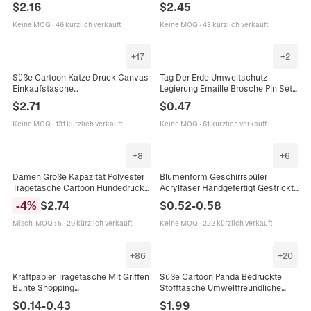
$
2.16
$
2.45
Wiederverwendbar Schulter
Umweltfreundliches
Einkaufstasche Mode Alltag
Kleinkindergeschirr
Keine MOQ
·
46 kürzlich verkauft
Keine MOQ
·
43 kürzlich verkauft
Handtasche
+
17
+
2
Süße Cartoon Katze Druck Canvas
Tag Der Erde Umweltschutz
Einkaufstasche
Legierung Emaille Brosche Pin Set
Wiederverwendbare
Rettet Den Planeten Abzeichen Für
$
2.71
$
0.47
Schultertasche Handtasche Für
Unisex Täglich Schmuck
Frauen Mädchen Kawaii Faltbar
Geschenk
Keine MOQ
·
131 kürzlich verkauft
Keine MOQ
·
61 kürzlich verkauft
+
8
+
6
Damen Große Kapazität Polyester
Blumenform Geschirrspüler
Tragetasche Cartoon Hundedruck
Acrylfaser Handgefertigt Gestrickt
Einkaufstasche Schultertasche
Kratzfest Küche
-
4
%
$
2.74
$
0.52
-
0.58
Wiederverwendbare Handtasche
Reinigungswerkzeug
Alltag
Umweltfreundlich Reiniger
Misch-MOQ
:
5
·
29 kürzlich verkauft
Keine MOQ
·
222 kürzlich verkauft
+
86
+
20
Kraftpapier Tragetasche Mit Griffen
Süße Cartoon Panda Bedruckte
Bunte Shopping
Stofftasche Umweltfreundliche
Geschenkverpackung
Wiederverwendbare
$
0.14
-
0.43
$
1.99
Wiederverwendbar Faltbar
Einkaufstasche Für Damen