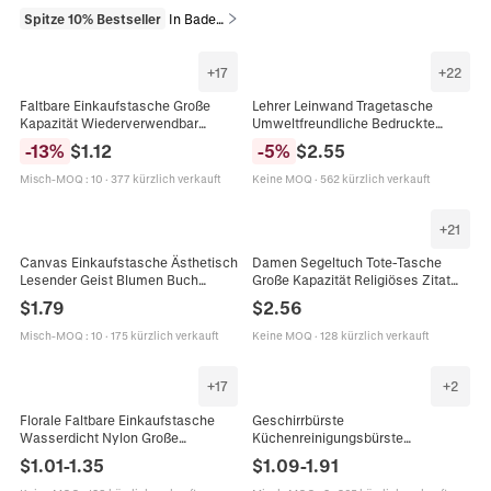
Spitze 10% Bestseller
In Badezimmer
+
17
+
22
Faltbare Einkaufstasche Große
Lehrer Leinwand Tragetasche
Kapazität Wiederverwendbar
Umweltfreundliche Bedruckte
Polyester Umweltfreundlich Tragbar
Schultertasche Für Schule Frauen
-
13
%
$
1.12
-
5
%
$
2.55
Waschbar Aufbewahrung
Geschenk Ästhetisch Boho Weiß
Handtasche
Misch-MOQ
:
10
·
377 kürzlich verkauft
Keine MOQ
·
562 kürzlich verkauft
+
21
Canvas Einkaufstasche Ästhetisch
Damen Segeltuch Tote-Tasche
Lesender Geist Blumen Buch
Große Kapazität Religiöses Zitat
Wiederverwendbar Große Kapazität
Druck Schultertasche Lässig
$
1.79
$
2.56
Umhängetasche Für Damen
Umweltfreundliche Einkaufstasche
Misch-MOQ
:
10
·
175 kürzlich verkauft
Keine MOQ
·
128 kürzlich verkauft
+
17
+
2
Florale Faltbare Einkaufstasche
Geschirrbürste
Wasserdicht Nylon Große
Küchenreinigungsbürste
Kapazität Tragbare
Buchenholzgriff Natürliche
$
1.01
-
1.35
$
1.09
-
1.91
Umweltfreundliche Handtasche
Sisalfasern Umweltfreundliche
Damen Lebensmittel
Pfannen Und Schüssel Reiniger