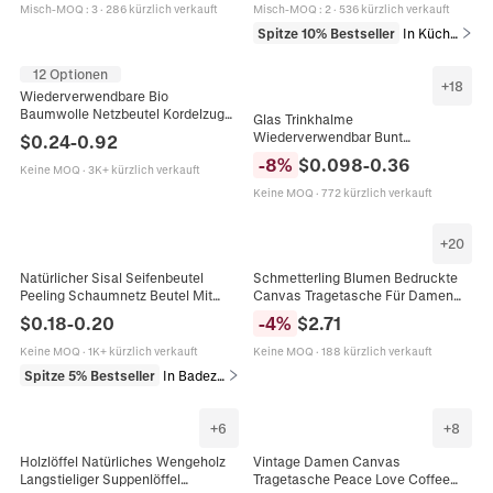
Geschenkverpackung Säckchen
Milchtee
Misch-MOQ
:
3
·
286 kürzlich verkauft
Misch-MOQ
:
2
·
536 kürzlich verkauft
Spitze 10% Bestseller
In Küche & Esszimmer
12 Optionen
+
18
Wiederverwendbare Bio
Baumwolle Netzbeutel Kordelzug
Glas Trinkhalme
Atmungsaktiv Obst Gemüse
Wiederverwendbar Bunt
$
0.24
-
0.92
Aufbewahrung Lebensmittel Beige
Hitzebeständig Gerade Und
-
8
%
$
0.098
-
0.36
Umweltfreundlich
Keine MOQ
·
3K+ kürzlich verkauft
Gebogen Umweltfreundlich Glatte
Spitze
Keine MOQ
·
772 kürzlich verkauft
+
20
Natürlicher Sisal Seifenbeutel
Schmetterling Blumen Bedruckte
Peeling Schaumnetz Beutel Mit
Canvas Tragetasche Für Damen
Holzperle Kordelzug
Harajuku Stil Schulter
$
0.18
-
0.20
-
4
%
$
2.71
Umweltfreundliches
Einkaufstasche
Badewannenzubehör
Wiederverwendbare Handtasche
Keine MOQ
·
1K+ kürzlich verkauft
Keine MOQ
·
188 kürzlich verkauft
Spitze 5% Bestseller
In Badezimmer
+
6
+
8
Holzlöffel Natürliches Wengeholz
Vintage Damen Canvas
Langstieliger Suppenlöffel
Tragetasche Peace Love Coffee