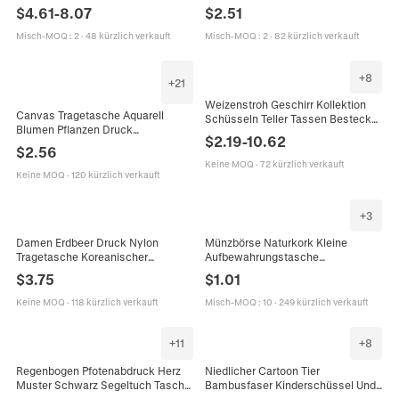
Bambusdeckel Umweltschonend
Umweltfreundlich
$
4.61
-
8.07
$
2.51
Tragbares Trinkgefäß Luxus Stil
Wiederverwendbar Große
Einkaufen Schultertasche
Misch-MOQ
:
2
·
48 kürzlich verkauft
Misch-MOQ
:
2
·
82 kürzlich verkauft
+
8
+
21
Weizenstroh Geschirr Kollektion
Canvas Tragetasche Aquarell
Schüsseln Teller Tassen Besteck
Blumen Pflanzen Druck
Tragbare Box Wiederverwendbar
$
2.19
-
10.62
Schultertasche
Umweltfreundlich Leicht
$
2.56
Wiederverwendbare
Keine MOQ
·
72 kürzlich verkauft
Einkaufstasche Studenten Mode
Keine MOQ
·
120 kürzlich verkauft
Lässig Öko
+
3
Damen Erdbeer Druck Nylon
Münzbörse Naturkork Kleine
Tragetasche Koreanischer
Aufbewahrungstasche
Künstlerischer Stil Große Kapazität
Doppelreißverschluss
$
3.75
$
1.01
Schultertasche Umweltfreundliche
Umweltfreundliche Ethnische
Einkaufstasche
Druck Brieftasche Für Schlüssel
Keine MOQ
·
118 kürzlich verkauft
Misch-MOQ
:
10
·
249 kürzlich verkauft
+
11
+
8
Regenbogen Pfotenabdruck Herz
Niedlicher Cartoon Tier
Muster Schwarz Segeltuch Tasche
Bambusfaser Kinderschüssel Und
Damen Umweltfreundlich
Löffel Baby Fütterung Geschirr