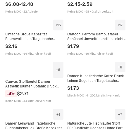
Umweltfreundliche Beschichtung
Wasserdichte Handtasche
$
6.08
-
12.48
$
2.45
-
2.59
Blumenmuster Fensterbehandlung
Umweltfreundliche Kontrastfarben
Für Schlafzimmer Wohnzimmer
Keine MOQ
·
22 Aufrufe
Keine MOQ
·
98 kürzlich verkauft
+
15
+
17
Einfache Große Kapazität
Cartoon Tierform Bambusfaser
Baumwollleinen Tragetasche
Schüssel Umweltfreundlich Leicht
Meereslebewesen Bedruckte
Kleinkind Fütterungsschale Für
$
2.16
$
1.79
Schulterhandtasche Für Studenten
Kinder Langlebig Ungiftig Geschirr
Alltag Einkaufstasche
Keine MOQ
·
64 kürzlich verkauft
Keine MOQ
·
59 kürzlich verkauft
+
8
+
6
Damen Künstlerische Katze Druck
Leinen Segeltuch Tragetasche
Canvas Stoffbeutel Damen
Umweltfreundliche Einkaufstasche
Ästhetik Blumen Botanik Druck
$
1.73
Mit Meeresmuster
Große Kapazität Schulter
-
4
%
$
2.71
Handtasche Wiederverwendbar
Misch-MOQ
:
4
·
202 kürzlich verkauft
Öko Einkaufstasche
Keine MOQ
·
44 kürzlich verkauft
+
1
+
7
Damen Leinwand Tragetasche
Natürliche Jute Tischläufer Stoff
Buchstabendruck Große Kapazität
Für Rustikale Hochzeit Home Party