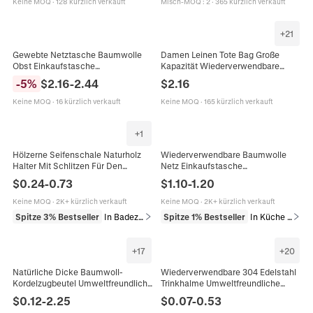
Keine MOQ
·
128 kürzlich verkauft
Misch-MOQ
:
2
·
365 kürzlich verkauft
+
21
Gewebte Netztasche Baumwolle
Damen Leinen Tote Bag Große
Obst Einkaufstasche
Kapazität Wiederverwendbare
Schultertasche Französischer
Shopping Schultertasche Süßer
-
5
%
$
2.16
-
2.44
$
2.16
Minimalismus Retro
Hund Tier Digitaldruck Lässig
Umweltfreundlich
Keine MOQ
·
16 kürzlich verkauft
Keine MOQ
·
165 kürzlich verkauft
+
1
Hölzerne Seifenschale Naturholz
Wiederverwendbare Baumwolle
Halter Mit Schlitzen Für Den
Netz Einkaufstasche
Abfluss Im Badezimmer Dusche
Umweltfreundlich Obst Gemüse
$
0.24
-
0.73
$
1.10
-
1.20
Und Küche Einfaches
Lagerung Lebensmittel Handheld
Ökofreundliches Design
Schultertasche
Keine MOQ
·
2K+ kürzlich verkauft
Keine MOQ
·
2K+ kürzlich verkauft
Spitze 3% Bestseller
In Badezimmer
Spitze 1% Bestseller
In Küche & Esszimmer
+
17
+
20
Natürliche Dicke Baumwoll-
Wiederverwendbare 304 Edelstahl
Kordelzugbeutel Umweltfreundliche
Trinkhalme Umweltfreundliche
Segeltuch-Aufbewahrungstaschen
Metall Strohhalme Mit
$
0.12
-
2.25
$
0.07
-
0.53
Für Schmuck
Reinigungsbürste Für Saft Kaffee