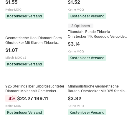
$
1.55
$
1.52
Damen
Hochzeit Geschenk
Keine MOQ
Keine MOQ
Kostenloser Versand
Kostenloser Versand
3 Optionen
Titanstahl Runde Zirkonia
Ohrstecker 14k Roségold Vergoldet
Geometrische Hohl Diamant Form
Minimalistische Einzelne Diamant
Ohrstecker Mit Klarem Zirkonia
$
3.14
Ohrringe Für Damen Schmuck
Legierung Gold Silber Plattiert
$
1.07
Geschenk
Keine MOQ
Ohrringe Für Damen Schmuck
Kostenloser Versand
Misch-MOQ
:
2
Kostenloser Versand
925 Sterlingsilber Laborgezüchteter
Minimalistische Geometrische
Diamant Moissanit Ohrstecker
Rauten-Ohrstecker Mit 925 Sterling
Rundschliff Vier-Krallen-Einstellung
Silber Stift Premium Zirkonia Harz
-
4
%
$
22.27
-
199.11
$
3.82
Ohrringe Für Unisex
Eingelegt Mode Pendeln Schmuck
Für Damen
Keine MOQ
Keine MOQ
Kostenloser Versand
Kostenloser Versand