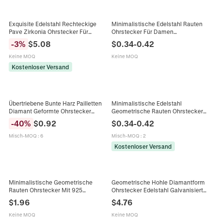
Exquisite Edelstahl Rechteckige
Minimalistische Edelstahl Rauten
Pave Zirkonia Ohrstecker Für
Ohrstecker Für Damen
Damen Leichter Luxus
Geometrisch Gezackte Dreifach
-
3
%
$
5.08
$
0.34
-
0.42
Geometrische Rautenmuster
Diamantform Tägliche Mode
Schmuck
Accessoires Schmuck
Keine MOQ
Keine MOQ
Kostenloser Versand
Übertriebene Bunte Harz Pailletten
Minimalistische Edelstahl
Diamant Geformte Ohrstecker
Geometrische Rauten Ohrstecker
Legierung Basis Geometrische
Für Damen Punk Verbundene
-
40
%
$
0.92
$
0.34
-
0.42
Fünfeck Glitzer Große Ohrringe Für
Diamantform Ohrringe Schmuck
Damen Party
Misch-MOQ
:
6
Misch-MOQ
:
2
Kostenloser Versand
Minimalistische Geometrische
Geometrische Hohle Diamantform
Rauten Ohrstecker Mit 925
Ohrstecker Edelstahl Galvanisiert
Sterlingsilber Stift Metall Fransen
Retro 3D Polygon Gold Ohrringe Für
$
1.96
$
4.76
Quasten Ohrringe Für Damen
Damen Mode Schmuck Geschenk
Schmuck
Keine MOQ
Keine MOQ