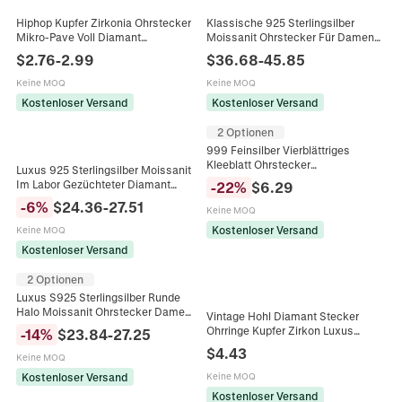
Hiphop Kupfer Zirkonia Ohrstecker
Klassische 925 Sterlingsilber
Mikro-Pave Voll Diamant
Moissanit Ohrstecker Für Damen
Schraubverschluss Halbkreis
Rundschliff Diamant Ohrring
$
2.76
-
2.99
$
36.68
-
45.85
Gewinde Ohrringe Unisex Mode
Jubiläum Schmuck Geschenk Mit
Schmuck
Zertifikat
Keine MOQ
Keine MOQ
Kostenloser Versand
Kostenloser Versand
2 Optionen
999 Feinsilber Vierblättriges
Kleeblatt Ohrstecker
Luxus 925 Sterlingsilber Moissanit
Minimalistisch Diamantschliff
Im Labor Gezüchteter Diamant
-
22
%
$
6.29
Funkelnd Luxus Elegant Damen
Ohrstecker Rundschliff 18K
-
6
%
$
24.36
-
27.51
Schmuck
Keine MOQ
Vergoldet Unisex Edler Schmuck
Kostenloser Versand
Keine MOQ
Kostenloser Versand
2 Optionen
Luxus S925 Sterlingsilber Runde
Halo Moissanit Ohrstecker Damen
Vintage Hohl Diamant Stecker
Funkelnde Moissanit Diamant
Ohrringe Kupfer Zirkon Luxus
-
14
%
$
23.84
-
27.25
Mode Schmuck
Geometrische Blumen Schmuck
$
4.43
Keine MOQ
Mit Silbernem Ohrstecker
Kostenloser Versand
Keine MOQ
Kostenloser Versand