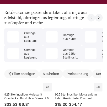
Entdecken sie passende artikel: ohrringe aus
edelstahl, ohrringe aus legierung, ohrringe
aus kupfer und mehr
Ohrringe
Ohr
Ohrringe
aus
mit
aus Kupfer
Edelstahl
Ede
Ohrringe
Ohrringe
Ohr
aus
aus 925er
aus
Legierung
Sterlingsilb
Nat
er
Filter anzeigen
Neuheiten
Preissenkung
Kosten
+
6
+
8
925 Sterlingsilber Moissanit
925 Sterlingsilber Moissanit Im
Ohrstecker Rund Halo Diamant Mit
Labor Gezüchteter Diamant
Hohem Kohlenstoffgehalt Ohrringe
Ohrstecker Für Damen Unisex 18K
$
33.53
-
66.81
$
15.20
-
354.47
Für Damen Eleganter Schmuck
Weißgold Überzogen