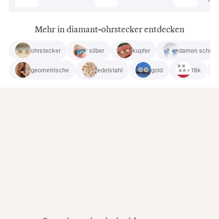
Mehr in diamant-ohrstecker entdecken
ohrstecker
silber
kupfer
damen schmu
geometrische
edelstahl
gold
18k