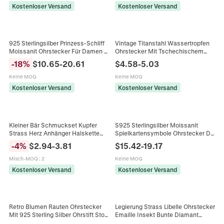
Kostenloser Versand
Kostenloser Versand
925 Sterlingsilber Prinzess-Schliff
Vintage Titanstahl Wassertropfen
Moissanit Ohrstecker Für Damen 1
Ohrstecker Mit Tschechischem
Karat Quadratisch Labor Diamant
Diamant Strass Gold Silber Plattiert
-
18
%
$
10.65
-
20.61
$
4.58
-
5.03
Ohrringe Mit GRA Zertifikat
Schmuck Für Damen Geschenk
Keine MOQ
Keine MOQ
Kostenloser Versand
Kostenloser Versand
Kleiner Bär Schmuckset Kupfer
S925 Sterlingsilber Moissanit
Strass Herz Anhänger Halskette
Spielkartensymbole Ohrstecker D
Ohrstecker Süß Rosa Diamant
Farbe VVS1 Herz Stern Klee Karo
-
4
%
$
2.94
-
3.81
$
15.42
-
19.17
Mode Geschenk Für Damen
Ohrringe Für Damen
Misch-MOQ
:
2
Keine MOQ
Kostenloser Versand
Kostenloser Versand
Retro Blumen Rauten Ohrstecker
Legierung Strass Libelle Ohrstecker
Mit 925 Sterling Silber Ohrstift Stoff
Emaille Insekt Bunte Diamant
Leopard Polka Dot Vintage Für
Ohrschmuck Für Damen Party