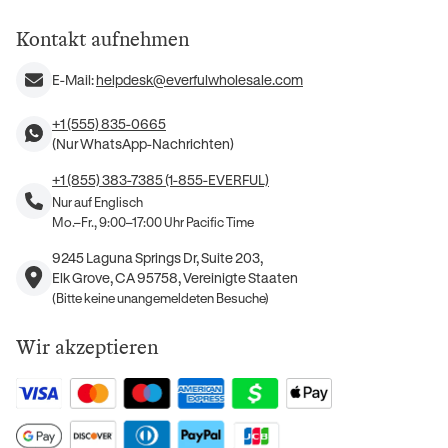
Kontakt aufnehmen
E-Mail:
helpdesk@everfulwholesale.com
+1 (555) 835-0665
(Nur WhatsApp-Nachrichten)
+1 (855) 383-7385 (1-855-EVERFUL)
Nur auf Englisch
Mo.–Fr., 9:00–17:00 Uhr Pacific Time
9245 Laguna Springs Dr, Suite 203,
Elk Grove, CA 95758, Vereinigte Staaten
(Bitte keine unangemeldeten Besuche)
Wir akzeptieren