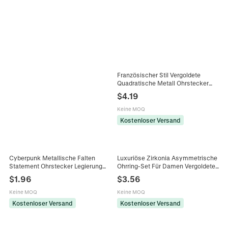
Französischer Stil Vergoldete
Quadratische Metall Ohrstecker
Geometrische Diamantschliff
$
4.19
Textur Minimalistischer Schmuck
Für Damen Elegantes Accessoire
Keine MOQ
Kostenloser Versand
Cyberpunk Metallische Falten
Luxuriöse Zirkonia Asymmetrische
Statement Ohrstecker Legierung
Ohrring-Set Für Damen Vergoldete
Glasdiamant Eingelegter Schmuck
Kupfer Quadratische Diamant
$
1.96
$
3.56
Für Damen Party Rosa Blau Mode
Ohrstecker Nischendesign
Schmuck Geschenk
Keine MOQ
Keine MOQ
Kostenloser Versand
Kostenloser Versand