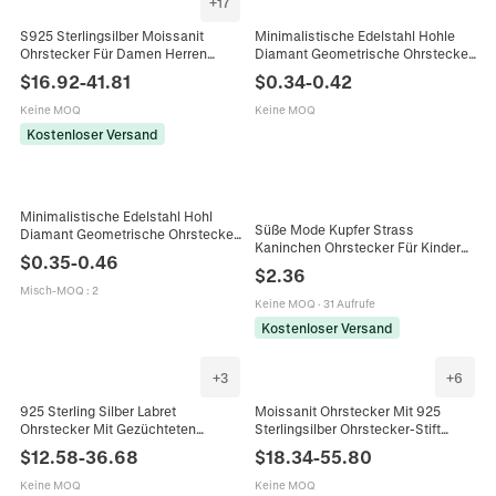
+
17
S925 Sterlingsilber Moissanit
Minimalistische Edelstahl Hohle
Ohrstecker Für Damen Herren
Diamant Geometrische Ohrstecker
Rundschliff Labor Diamant
18K Vergoldet Winzige
$
16.92
-
41.81
$
0.34
-
0.42
Ochsenkopf Stil Minimalistischer
Diamantform Schmuck Für Damen
Schmuck
Keine MOQ
Keine MOQ
Kostenloser Versand
Minimalistische Edelstahl Hohl
Süße Mode Kupfer Strass
Diamant Geometrische Ohrstecker
Kaninchen Ohrstecker Für Kinder
Unisex Mode Punk Stil Piercing
$
0.35
-
0.46
Mädchen Japanischen Stil
Schmuck Gold Silber Schwarz
$
2.36
Vollständig Mit Diamanten Besetzt
Misch-MOQ
:
2
Tier Form Schmuck
Keine MOQ
·
31 Aufrufe
Kostenloser Versand
+
3
+
6
925 Sterling Silber Labret
Moissanit Ohrstecker Mit 925
Ohrstecker Mit Gezüchteten
Sterlingsilber Ohrstecker-Stift
Diamanten Flacher Rücken
Klassische Sechskrallenfassung
$
12.58
-
36.68
$
18.34
-
55.80
Innengewinde Piercing Schmuck
Rundschliff Labordiamant Ohrringe
Für Damen Knorpel
Damen Schmuck
Keine MOQ
Keine MOQ