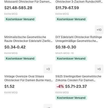
Moissanit Ohrstecker Für Damen
Ohrstecker 3-Zacken Rundschliff
Herren Klassischer Rundschliff
Labor Diamant Schmuck Mit 925
$
21.48
-
585.28
$
11.79
-
67.59
Krappenfassung Minimalistischer
Sterlingsilber Ohrstecker-Stift
Schmuck
Damen
Keine MOQ
Keine MOQ
Kostenloser Versand
Kostenloser Versand
+
10
Minimalistische Geometrische
DIY Edelstahl Ohrstecker Rohlinge
Raute Ohrstecker Edelstahl Zierlich
Unregelmäßige Geometrische
Kleine Diamantform Schmuck Für
Erkenntnisse Rund Diamant Gold
$
0.34
-
0.42
$
0.18
-
0.30
Frauen Trendig
Silber Plattiert Schmuckherstellung
Komponenten
Keine MOQ
Misch-MOQ
:
10
Kostenloser Versand
Kostenloser Versand
+
3
+
5
Vintage Oversize Oval Strass
S925 Sterlingsilber Geometrische
Ohrstecker Für Damen Bunte Harz
Zirkonia Creolen Für Damen
Glas Diamant Geometrische
Hypoallergen Eingelegte Diamant
$
1.52
-
4
%
$
5.71
-
23.37
Legierung Personalisierter
Ohrstecker Mode Schmuck
Statement Schmuck
Geschenk
Keine MOQ
Keine MOQ
Kostenloser Versand