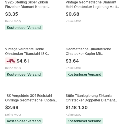
S925 Sterling Silber Zirkon
Vintage Geometrische Diamant
Einzelner Diamant Knorpel
Hohl Ohrstecker Legierung Matt
Ohrstecker Minimalistische
Erdtöne Quadrat Metall Anhänger
$
3.35
$
0.68
Schraubverschluss Piercing
Für Damen Mode Schmuck
Ohrringe Damen Schmuck
Keine MOQ
Keine MOQ
Kostenloser Versand
Vintage Verdrehte Hohle
Geometrische Quadratische
Ohrstecker Titanstahl 18K
Ohrstecker Kupfer Mit
Vergoldet Pavé Tschechischer
Rechteckigem Tschechischem
-
4
%
$
4.61
$
3.64
Diamant Strass Elegant Für Frauen
Diamanten Minimalistischer
Modeschmuck Für Frauen Chic Stil
Keine MOQ
Keine MOQ
Kostenloser Versand
Kostenloser Versand
18K Vergoldete 304 Edelstahl
Süße Titanlegierung Zirkonia
Ohrringe Geometrische Knoten
Ohrstecker Doppelter Diamant
Diamant Textur Stecker Frauen
Hängender Knorpel Piercing
$
2.69
$
1.18
-
1.30
Wasserfest Hypoallergen
Ohrknochen Stecker Für Damen
Mädchen Schmuck
Keine MOQ
Keine MOQ
Kostenloser Versand
Kostenloser Versand