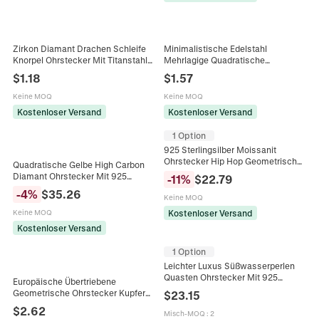
Zirkon Diamant Drachen Schleife
Minimalistische Edelstahl
Knorpel Ohrstecker Mit Titanstahl
Mehrlagige Quadratische
Ohrringpfosten Gewinde
Ohrstecker Für Damen 18K
$
1.18
$
1.57
Schraubverschluss Piercing
Vergoldet Diamantschliff
Schmuck
Geometrische Textur Schmuck
Keine MOQ
Keine MOQ
Kostenloser Versand
Kostenloser Versand
1 Option
925 Sterlingsilber Moissanit
Ohrstecker Hip Hop Geometrische
Quadratische Gelbe High Carbon
Diamantform Weißgold Plattiert
Diamant Ohrstecker Mit 925
-
11
%
$
22.79
Schmuck Für Herren Damen
Sterling Silber Ohrstecker Luxus
-
4
%
$
35.26
Keine MOQ
Elegant Geometrischer Schmuck
Kostenloser Versand
Keine MOQ
Kostenloser Versand
1 Option
Leichter Luxus Süßwasserperlen
Quasten Ohrstecker Mit 925
Europäische Übertriebene
Sterlingsilber Stift Hochwertiger
Geometrische Ohrstecker Kupfer
$
23.15
Kohlenstoff Diamant Ohrringe
Zirkonia Harz Wassertropfen
$
2.62
Misch-MOQ
:
2
Rautenform Leichter