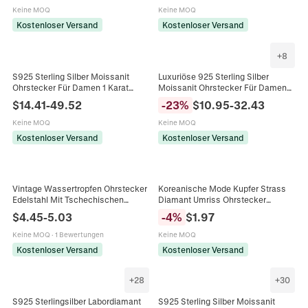
Minimalistischer Schmuck
Keine MOQ
Keine MOQ
Kostenloser Versand
Kostenloser Versand
+
8
S925 Sterling Silber Moissanit
Luxuriöse 925 Sterling Silber
Ohrstecker Für Damen 1 Karat
Moissanit Ohrstecker Für Damen
Rund Rosa Blau Weiß Diamant
Gold Beschichtet Halo Rundschliff
$
14.41
-
49.52
-
23
%
$
10.95
-
32.43
Ohrringe Sechs Krallen Schmuck
Diamant Ohrringe Mit GRA
Zertifikat Schmuck
Keine MOQ
Keine MOQ
Kostenloser Versand
Kostenloser Versand
Vintage Wassertropfen Ohrstecker
Koreanische Mode Kupfer Strass
Edelstahl Mit Tschechischen
Diamant Umriss Ohrstecker
Diamanten Vergoldet Luxus
Geometrisch Minimalistisch Gold
$
4.45
-
5.03
-
4
%
$
1.97
Schmuck Für Frauen
Silber Plattiert Schmuck Für Damen
Geschenk
Keine MOQ
·
1 Bewertungen
Keine MOQ
Kostenloser Versand
Kostenloser Versand
+
28
+
30
S925 Sterlingsilber Labordiamant
S925 Sterling Silber Moissanit