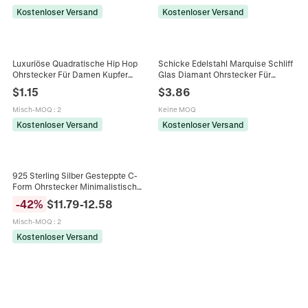
Kostenloser Versand
Kostenloser Versand
Luxuriöse Quadratische Hip Hop
Schicke Edelstahl Marquise Schliff
Ohrstecker Für Damen Kupfer
Glas Diamant Ohrstecker Für
Zirkonia Vollbesetzt Mit Strass
Damen Minimalistische Nicht
$
1.15
$
3.86
Gold Silber Galvanisiert Party
Verblassende Gold Stahl Farbe
Schmuck
Creolen Schmuck
Misch-MOQ
:
2
Keine MOQ
Kostenloser Versand
Kostenloser Versand
925 Sterling Silber Gesteppte C-
Form Ohrstecker Minimalistisch
Geometrisch Rautenmuster Gold
-
42
%
$
11.79
-
12.58
Silber Plattiert Elegante Ohrringe
Für Damen Schmuck
Misch-MOQ
:
2
Kostenloser Versand