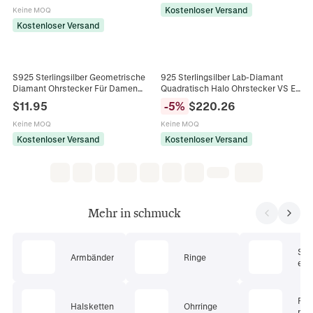
Luxusschmuck Für Damen
Kostenloser Versand
Keine MOQ
Kostenloser Versand
S925 Sterlingsilber Geometrische
925 Sterlingsilber Lab-Diamant
Diamant Ohrstecker Für Damen
Quadratisch Halo Ohrstecker VS EF
Punk Stil Vergoldet Strass Eingelegt
Rundschliff Luxus Mode Schmuck
$
11.95
-
5
%
$
220.26
Mode Ohrschmuck
Für Damen Geschenk
Keine MOQ
Keine MOQ
Kostenloser Versand
Kostenloser Versand
Mehr in schmuck
Sc
Armbänder
Ringe
ets
Pie
Halsketten
Ohrringe
mu