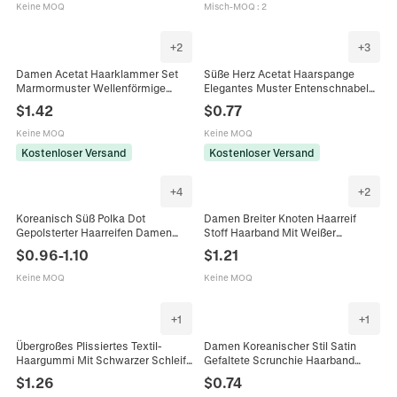
Täglich
Für Den Alltag
Keine MOQ
Misch-MOQ
:
2
+
2
+
3
Damen Acetat Haarklammer Set
Süße Herz Acetat Haarspange
Marmormuster Wellenförmige
Elegantes Muster Entenschnabel
Haarnadel Matte Frosted
Seitenclip Mode Haarnadel
$
1.42
$
0.77
Buchstaben Haarschmuck
Haarschmuck Für Den Täglichen
Seitenclip Für Den Alltag
Gebrauch Damen
Keine MOQ
Keine MOQ
Kostenloser Versand
Kostenloser Versand
+
4
+
2
Koreanisch Süß Polka Dot
Damen Breiter Knoten Haarreif
Gepolsterter Haarreifen Damen
Stoff Haarband Mit Weißer
Neue Mode Stoff Gepolsterter
Paspelierung Punktemuster Süßer
$
0.96
-
1.10
$
1.21
Schwamm Haarband Handgefertigt
Mode Haarschmuck Für Den Alltag
Vintage Haarschmuck Für Täglich
Keine MOQ
Keine MOQ
Dating
+
1
+
1
Übergroßes Plissiertes Textil-
Damen Koreanischer Stil Satin
Haargummi Mit Schwarzer Schleife
Gefaltete Scrunchie Haarband
Eleganter Süßer Haarschmuck Für
Dünne Kante Hoch Schädel Top
$
1.26
$
0.74
Damen Tägliches Dating Party
Kopfband Einfarbig Elegant