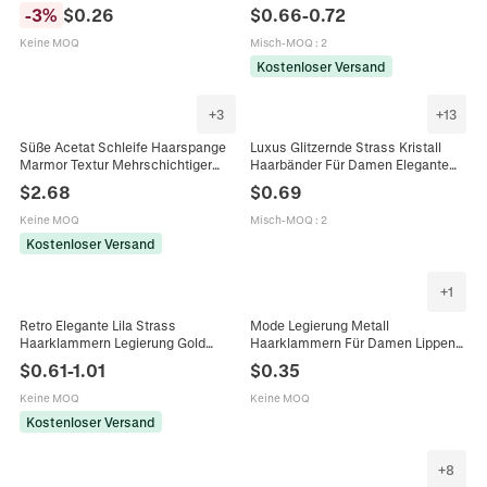
Elastische Gestrickte Haarband
Haarspangen Mit Kunstperle
-
3
%
$
0.26
$
0.66
-
0.72
Macaron Farbe Haarschmuck Für
Elegante Metall Haarnadeln Für
Alltag Dating Mädchen
Damen Schmuck
Keine MOQ
Misch-MOQ
:
2
Kostenloser Versand
+
3
+
13
Süße Acetat Schleife Haarspange
Luxus Glitzernde Strass Kristall
Marmor Textur Mehrschichtiger
Haarbänder Für Damen Elegante
Federclip Für Damen Täglich
Rutschfeste Mode Stirnbänder
$
2.68
$
0.69
Dating Eleganter Haarschmuck
Haarschmuck Für Den Alltag
Keine MOQ
Misch-MOQ
:
2
Kostenloser Versand
+
1
Retro Elegante Lila Strass
Mode Legierung Metall
Haarklammern Legierung Gold
Haarklammern Für Damen Lippen
Überzug Kunstperlen Haarnadeln
Kamm Bogen Geometrische
$
0.61
-
1.01
$
0.35
Kopfschmuck Für Damen Alltag
Haarnadel Elegante Haar
Party Dating Zubehör
Accessoires Für Alltag Dating
Keine MOQ
Keine MOQ
Kostenloser Versand
+
8