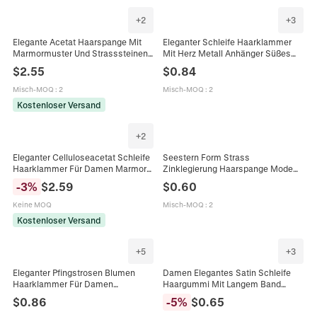
+
2
+
3
Elegante Acetat Haarspange Mit
Eleganter Schleife Haarklammer
Marmormuster Und Strasssteinen
Mit Herz Metall Anhänger Süßes
Süßes Vintage Haar-Accessoire
Mädchen Entenschnabelklemme
$
2.55
$
0.84
Für Damen Alltag Büro Dating
Für Damen Täglich Haarschmuck
Misch-MOQ
:
2
Misch-MOQ
:
2
Kostenloser Versand
+
2
Eleganter Celluloseacetat Schleife
Seestern Form Strass
Haarklammer Für Damen Marmor
Zinklegierung Haarspange Mode
Textur Shark Clip Mode
Funkelnde Seitenclip Für Damen
-
3
%
$
2.59
$
0.60
Haarschmuck Für Den Alltag
Täglich Dating Strand
Haarschmuck
Keine MOQ
Misch-MOQ
:
2
Kostenloser Versand
+
5
+
3
Eleganter Pfingstrosen Blumen
Damen Elegantes Satin Schleife
Haarklammer Für Damen
Haargummi Mit Langem Band
Handgefertigte Florale
Süßes Plissiertes Haarseil
$
0.86
-
5
%
$
0.65
Entenschnabel-Clip Mode
Elastisches Haarband Für Den