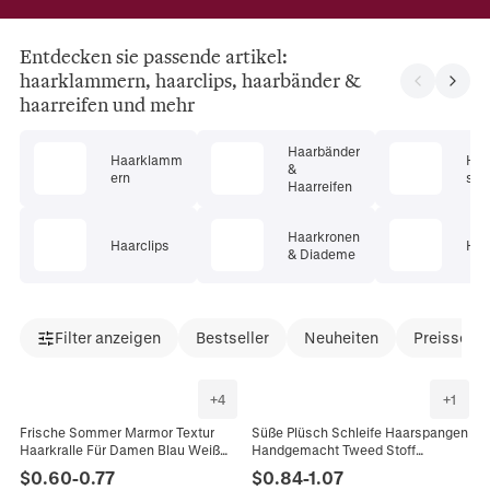
Entdecken sie passende artikel:
haarklammern, haarclips, haarbänder &
haarreifen und mehr
Haarbänder
Haarklamm
Haa
&
ern
s
Haarreifen
Haarkronen
Haarclips
Haa
& Diademe
Filter anzeigen
Bestseller
Neuheiten
Preissenk
+
4
+
1
Frische Sommer Marmor Textur
Süße Plüsch Schleife Haarspangen
Haarkralle Für Damen Blau Weiß
Handgemacht Tweed Stoff
Kunststoff Harz Blume Schleife
Entenschnabel Clips Retro Elegant
$
0.60
-
0.77
$
0.84
-
1.07
Welle Haarschmuck Für Täglich
Wellenmuster Kopfschmuck