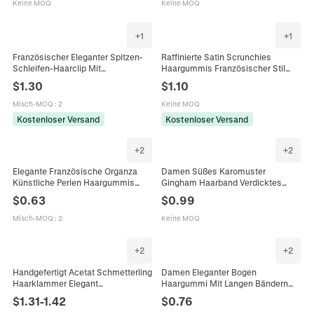
Kopfschmuck Haaraccessoires
Täglichen Gebrauch Haarschmuck
Keine MOQ
Keine MOQ
+
1
+
1
Französischer Eleganter Spitzen-
Raffinierte Satin Scrunchies
Schleifen-Haarclip Mit
Haargummis Französischer Stil
Kunstperlen-Anhänger Vintage-Stil
Elastische Seidenähnliche
$
1.30
$
1.10
Haarschmuck Für Damen Party
Haarbänder Für Damen
Dating
Haarschmuck
Misch-MOQ
:
2
Keine MOQ
Kostenloser Versand
Kostenloser Versand
+
2
+
2
Elegante Französische Organza
Damen Süßes Karomuster
Künstliche Perlen Haargummis
Gingham Haarband Verdicktes
Mesh Haarbänder Für Damen
Stoff Haarband Frischer
$
0.63
$
0.99
Vintage Ästhetik Künstliche Perlen
Koreanischer Stil Haarschmuck
Haarschmuck Für Täglich Dating
Täglich Dating Kopfschmuck
Misch-MOQ
:
2
Keine MOQ
+
2
+
2
Handgefertigt Acetat Schmetterling
Damen Eleganter Bogen
Haarklammer Elegant
Haargummi Mit Langen Bändern
Marmormuster Fee Shark Clip
Handgefertigt Band Elastisches
$
1.31
-
1.42
$
0.76
Haarschmuck Für Damen Dating
Haarband Einfarbig Haarschmuck