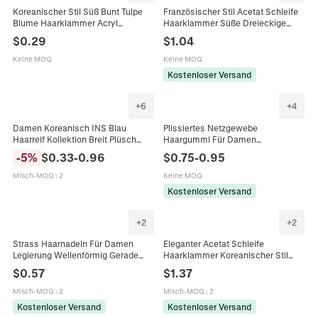
Koreanischer Stil Süß Bunt Tulpe
Französischer Stil Acetat Schleife
Blume Haarklammer Acryl
Haarklammer Süße Dreieckige
Entenschnabelklemme Für Damen
Seitenklammer Für Damen Bunte
$
0.29
$
1.04
Täglich Dating Haarschmuck
Handgefertigte Haarschmuck Für
Den Alltag
Keine MOQ
Keine MOQ
Kostenloser Versand
+
6
+
4
Damen Koreanisch INS Blau
Plissiertes Netzgewebe
Haarreif Kollektion Breit Plüsch
Haargummi Für Damen
Schwamm Haarbänder Einfarbig
Koreanischer Stil Groß Klein
-
5
%
$
0.33
-
0.96
$
0.75
-
0.95
Kariert Falten Haarschmuck Für
Elastisch Organza Haarschmuck
Alltag Dating
Täglich Dating Kopfschmuck
Misch-MOQ
:
2
Keine MOQ
Kostenloser Versand
+
2
+
2
Strass Haarnadeln Für Damen
Eleganter Acetat Schleife
Legierung Wellenförmig Gerade
Haarklammer Koreanischer Stil
Haarklammern Vergoldet Kristall
Entenschnabelklemme
$
0.57
$
1.37
Seitenclips Für Tägliche
Minimalistischer Süßer
Verabredung Party Dekorativer
Haarschmuck Für Damen Täglich
Misch-MOQ
:
2
Misch-MOQ
:
2
Haarschmuck
Dating
Kostenloser Versand
Kostenloser Versand