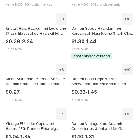
Dating
Damen Dating
Keine MOQ
·
60 kürzlich verkauft
Keine MOQ
·
54 kürzlich verkauft
+
3
+
16
Kristall Herz Haargummi Legierung
Damen Strass Haarklammern
Strass Elastisches Haarseil Für
Koreanisch Harz Kleine Shark Clips
Damen Süße Minimalistische
Geometrische Haar-Accessoires
$
0.39
-
2.24
$
1.30
-
1.44
Ästhetische Haaraccessoires Für
Für Dickes Dünnes Haar Alltag
Dating
Dating
Keine MOQ
Keine MOQ
Kostenloser Versand
+
8
+
10
Mode Marmorierte Textur Schleife
Damen Rosa Gepolsterter
Haarklammer Für Damen Einfache
Schwamm Haarreif Koreanisch
Elegante Marmormuster
Süß Stoff Haarband Mode
$
0.27
$
0.33
-
1.45
Quadratische Haarschmuck Für
Haaraccessoires Für Täglich
Den Alltag
Mädchen Handgefertigt
Keine MOQ
Keine MOQ
+
1
+
13
Vintage PU Leder Gepolstert
Damen Vintage Karo Gestreift
Haarreif Für Damen Einfarbig
Gepolstertes Stirnband Stoff
Elegant Haarband Mode
Umwickelt Schwamm Haarband
$
1.04
-
1.35
$
1.10
-
1.31
Haarschmuck Für Täglich Dating
High Top Mode Haarschmuck Für