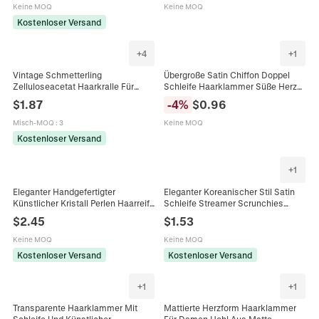
Haarreifen Zubehör Für Täglich
Keine MOQ
Keine MOQ
Dating
Kostenloser Versand
+
4
+
1
Vintage Schmetterling
Übergroße Satin Chiffon Doppel
Zelluloseacetat Haarkralle Für
Schleife Haarklammer Süße Herz
Damen Elegant Täglich Dating
Druck Federclip Haarschmuck Für
$
1.87
-
4
%
$
0.96
Haarschmuck Klammer
Damen Täglich Party Dating
Misch-MOQ
:
3
Keine MOQ
Kostenloser Versand
+
1
Eleganter Handgefertigter
Eleganter Koreanischer Stil Satin
Künstlicher Kristall Perlen Haarreif
Schleife Streamer Scrunchies
Für Damen Funkelndes Dünnes
Große Gefaltete Chiffon Stoff
$
2.45
$
1.53
Verdrehtes Haarband Tägliches
Haargummis Für Damen Täglich
Accessoire
Dating Haarschmuck
Keine MOQ
Keine MOQ
Kostenloser Versand
Kostenloser Versand
+
1
+
1
Transparente Haarklammer Mit
Mattierte Herzform Haarklammer
Schleife Und Künstlicher
Für Damen Hohl Aus Matte