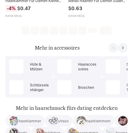
Haarklammer Für Damen Kleine
Metall Haarreif Für Damen Süßer
Schleifen Haarnadel Seitenpony
Geflochtener Haarreifen Dünner
-
4
%
$
0.47
$
0.63
Clip Elegante Haaraccessoires Für
Elastischer Haarschmuck Für
Alltag
Alltag
Keine MOQ
Keine MOQ
Mehr in accessoires
Hüte &
Haaracces
Son
Mützen
soires
en &
Schlüssela
Sch
Broschen
nhänger
Tüc
Mehr in haarschmuck fürs dating entdecken
haarklammer
strass
haarklammern
zu
party
mädchen
haargummis
haarnadel