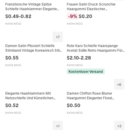
Französische Vintage Spitze
Frauen Satin Druck Scrunchie
Schleife Haarklammer Elegante
Haargummi Elastischer
Kunstperle Haarkralle Süße Spitze
Pferdeschwanzhalter Mit Herz
$
0.49
-
0.82
-
9
%
$
0.20
Band Haargummi Für Damen Alltag
Hase Einhorn Muster Mode
Kopfschmuck
Haarschmuck Für Den Alltag
Keine MOQ
Keine MOQ
+
7
Damen Satin Plissiert Schleife
Rote Karo Schleife Haarspange
Stirnband Vintage Koreanisch Stil
Acetat Süße Retro Haargummi Für
Haarreif Süß Haarschmuck Für
Damen Mädchen Täglich Schule
$
0.55
$
2.10
-
2.28
Täglich Dating Mode Kopfschmuck
Dating Haarschmuck
Keine MOQ
Keine MOQ
Kostenloser Versand
+
8
Elegante Haarklammern Mit
Damen Chiffon Rose Blume
Netzschleife Und Künstlichen
Haargummi Eleganter Floral
Perlen Acryl Haarklemmen Für
Scrunchie Handgemacht
$
0.52
$
0.50
Damen Vintage Haarschmuck Für
Elastisches Haarband Täglich Süß
Den Alltag
Haarschmuck
Keine MOQ
Keine MOQ
+
1
+
3