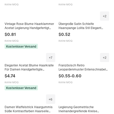
Party
Den Alltag
Keine MOQ
Keine MOQ
+
2
Vintage Rose Blume Haarklammer
Übergroße Satin Schleife
Acetat Legierung Handgefertigt
Haarspange Lolita Stil Elegant
Entenschnabel Clip Für Damen
Einfarbig Feder Barrette Für Damen
$
0.81
$
0.52
Mädchen Alltag Haarschmuck
Alltag Dating Party Zubehör
Keine MOQ
Keine MOQ
Kostenloser Versand
+
7
+
2
Eleganter Acetat Blume Haarkralle
Französisch Retro
Für Damen Handgefertigte
Leopardenmuster Entenschnabel
Irisierende Florale Haarklammer
Haarspange Damen Hohl
$
4.74
$
0.55
-
0.60
Große Haargreifer Accessoire Für
Geometrisch Harz Schildpatt
Alltag
Haarklammer Zubehör Alltag
Keine MOQ
Keine MOQ
Dating
Kostenloser Versand
+
6
Damen Waffelstrick Haargummis
Legierung Geometrische
Süße Kontrastfarben Haarseile
Ineinandergreifende Kreise