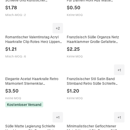
Künstliche Perle Elegante Acryl
Entenschnabel Klammer Mode
$
1.78
$
0.50
Haarklemme Haarschmuck Für
Haarschmuck Für Täglich Dating
Damen Täglich Dating
Party
Misch-MOQ
:
2
Keine MOQ
+
2
Romantischer Valentinstag Acryl
Französisch Süße Organza Netz
Haarkralle Clip Rotes Herz Lippen
Haarklammer Große Gefaltete
Print Großes Haar Accessoire Für
Shark Clip Mit Gold Herz Anhänger
$
1.21
$
2.25
Damen Dating Party Alltag
Elegante Stoff Haarschmuck Für
Damen Alltag Party Dating
Misch-MOQ
:
6
Keine MOQ
+
1
Elegante Acetat Haarkralle Retro
Französischer Stil Satin Band
Marmoriert Sternenklar
Stirnband Retro Süße Schleife
Muschelmuster Haarklammern
Streamer Haarreif Elegant Vielseitig
$
3.50
$
1.20
Rutschfest Starker Halt
Haarschmuck Für Alltag Dating
Haarschmuck Für Damen Alltag
Damen
Keine MOQ
Keine MOQ
Party Dating Styling
Kostenloser Versand
+
1
+
1
Süße Matte Legierung Schleife
Minimalistischer Geflochtener