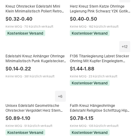
Kreuz Ohrstecker Edelstahl Mini
Herz Kreuz Stern Katze Ohrringe
Klein Minimalistisch Poliert Retro
Legierung Pink Schwarz Y2K Gotik
Religiöser Schmuck Für Damen
Punk Schmuck Zubehör Für Frauen
$
0.32
-
0.40
$
0.40
-
0.50
Herren
Keine MOQ
·
70 kürzlich verkauft
Keine MOQ
·
162 kürzlich verkauft
Kostenloser Versand
Kostenloser Versand
+
12
Edelstahl Kreuz Anhänger Ohrringe
F136 Titanlegierung Labret Stecker
Minimalistisch Punk Kugelstecker
Ohrring Mit Kupfer Eingelegtem
Mode Schmuck Unisex
Zirkon Blume Kreuz Stern Form
$
0.14
-
0.22
$
1.44
-
1.88
Innengewinde Schmuck
Keine MOQ
·
381 kürzlich verkauft
Keine MOQ
·
23 kürzlich verkauft
Kostenloser Versand
+
6
Unisex Edelstahl Geometrische
Faith Kreuz Hängeohrringe
Ohrstecker Vergoldet Herz Stern
Edelstahl Religiöse Schriftzug Hip
Kreuz Strass Hantel Piercing
Hop Stil Schmuck Für Damen
$
0.89
-
1.10
$
0.78
-
1.15
Schmuck Für Den Alltag
Keine MOQ
·
51 kürzlich verkauft
Keine MOQ
·
135 kürzlich verkauft
Kostenloser Versand
Kostenloser Versand