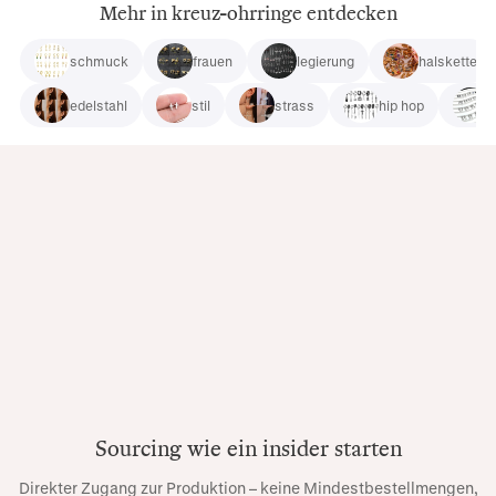
Mehr in kreuz-ohrringe entdecken
schmuck
frauen
legierung
halskette
edelstahl
stil
strass
hip hop
g
Sourcing wie ein insider starten
Direkter Zugang zur Produktion – keine Mindestbestellmengen,