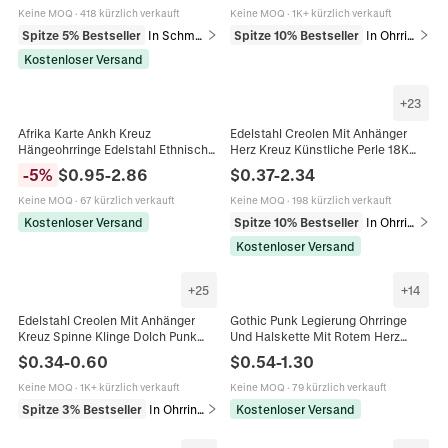
Zubehör
Keine MOQ
·
418 kürzlich verkauft
Keine MOQ
·
1K+ kürzlich verkauft
Spitze 5% Bestseller
In Schmucksets
Spitze 10% Bestseller
In Ohrringe
Kostenloser Versand
+
23
Afrika Karte Ankh Kreuz
Edelstahl Creolen Mit Anhänger
Hängeohrringe Edelstahl Ethnisch
Herz Kreuz Künstliche Perle 18K
Geometrisch Hohl Schmuck Für
Vergoldet Mode Schmuck Für
-
5
%
$
0.95
-
2.86
$
0.37
-
2.34
Frauen Mode
Damen
Keine MOQ
·
67 kürzlich verkauft
Keine MOQ
·
198 kürzlich verkauft
Kostenloser Versand
Spitze 10% Bestseller
In Ohrringe
Kostenloser Versand
+
25
+
14
Edelstahl Creolen Mit Anhänger
Gothic Punk Legierung Ohrringe
Kreuz Spinne Klinge Dolch Punk
Und Halskette Mit Rotem Herz
Gothic Hip Hop Unisex Schmuck
Kreuz Rose Dorn Küchenmesser
$
0.34
-
0.60
$
0.54
-
1.30
Cool
Stachelball Retro Dunkler Schmuck
Keine MOQ
·
1K+ kürzlich verkauft
Keine MOQ
·
79 kürzlich verkauft
Spitze 3% Bestseller
In Ohrringe
Kostenloser Versand