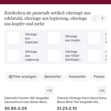
Entdecken sie passende artikel: ohrringe aus
edelstahl, ohrringe aus legierung, ohrringe
aus kupfer und mehr
Ohrringe
Ohr
Ohrringe
aus
mit
aus Kupfer
Edelstahl
Ede
Ohrringe
Ohrringe
Ohr
aus
aus 925er
aus
Legierung
Sterlingsilb
Nat
er
Filter anzeigen
Bestseller
Neuheiten
Preissenk
+
78
+
64
Edelstahl Creolen 18K Vergoldet
Zirkonia Ohrringe Stern Mond Kreuz
Geometrisch Herz Böser Blick
Böser Blick Tier Vergoldet Mit
Kreuz Anhänger Modeschmuck Für
Ohrstecker Mode Schmuck
$
0.86
-
2.09
$
1.23
-
2.10
Damen