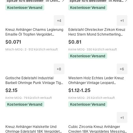
Spitze 10% Bestseller
In Ohrringe
Spitze 10% Bestseller
In Anhänger
Kostenloser Versand
Kostenloser Versand
+
4
+
1
Kreuz Anhänger Charms Legierung
Edelstahl Ohrstecker Zirkon Kreuz
Emaille Öl Tropfen Vergoldet
Herz Stern Mond Schmetterling
Religiös DIY Schmuckherstellung
Krone Schmuck Für Damen
$
0.071
$
0.81
Halskette Ohrringe
Misch-MOQ
:
2
·
512 kürzlich verkauft
Keine MOQ
·
330 kürzlich verkauft
Kostenloser Versand
+
8
+
6
Gotische Edelstahl Industrial
Western Holz Echtes Leder Kreuz
Barbell Ohrringe Punk Vintage Tiger
Ohrhänger Vintage Leopard
Schlange Drache Kreuz Design
Kuhmuster Böhmischer Rosshaar
$
2.15
$
1.12
-
1.25
Piercing Schmuck
Schmuck Für Damen Ostern
Geschenk
Keine MOQ
·
79 kürzlich verkauft
Keine MOQ
·
25 kürzlich verkauft
Kostenloser Versand
Kostenloser Versand
+
1
Kreuz Anhänger Halskette Und
Cubic Zirconia Kreuz Anhänger
Ohrringe Edelstahl 18K Vergoldet
Creolen 18K Vergoldetes Messing