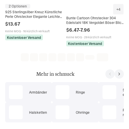
2 Optionen
+
4
925 Sterlingsilber Kreuz Künstliche
Perle Ohrstecker Elegante Leichte
Bunte Cartoon Ohrstecker 304
Luxus Geometrische Unendlichkeit
Edelstahl 18K Vergoldet Böser Blick
$
13.67
Ohrringe Für Damen
Kreuz Erdbeere Schmuck Für
$
6.47
-
7.96
Modeschmuck
Keine MOQ
·
16 kürzlich verkauft
Kinder Mädchen
Kostenloser Versand
Keine MOQ
·
29 kürzlich verkauft
Kostenloser Versand
Mehr in schmuck
Sc
Armbänder
Ringe
ets
Pie
Halsketten
Ohrringe
mu