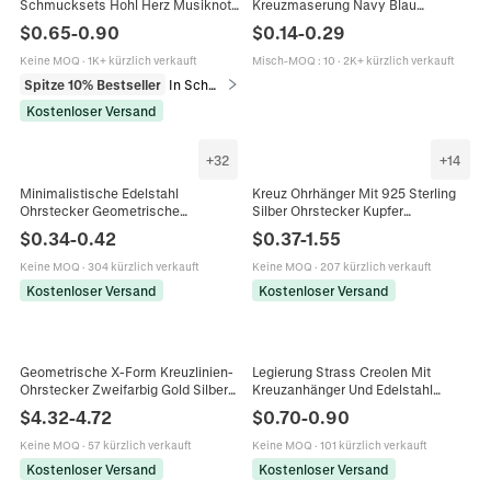
Schmucksets Hohl Herz Musiknote
Kreuzmaserung Navy Blau
Geometrisch Mondphase Hamsa
Geschenkbox Für Ring Halskette
$
0.65
-
0.90
$
0.14
-
0.29
Hand Kreuz Blume Damen
Ohrring Aufbewahrung Elegant
Keine MOQ
·
1K+ kürzlich verkauft
Misch-MOQ
:
10
·
2K+ kürzlich verkauft
Spitze 10% Bestseller
In Schmucksets
Kostenloser Versand
+
32
+
14
Minimalistische Edelstahl
Kreuz Ohrhänger Mit 925 Sterling
Ohrstecker Geometrische
Silber Ohrstecker Kupfer
Schmetterling Kreuz Herz
Eingelegtem Zirkon Herz Rose
$
0.34
-
0.42
$
0.37
-
1.55
Unendlichkeit Stern Herzschlag
Gotischer Schmuck Für Damen
Schmuck Für Frauen
Keine MOQ
·
304 kürzlich verkauft
Keine MOQ
·
207 kürzlich verkauft
Kostenloser Versand
Kostenloser Versand
Geometrische X-Form Kreuzlinien-
Legierung Strass Creolen Mit
Ohrstecker Zweifarbig Gold Silber
Kreuzanhänger Und Edelstahl
Edelstahl Wasserdicht
Ohrstecker Glitzernde Große Kreis
$
4.32
-
4.72
$
0.70
-
0.90
Hypoallergener Modeschmuck
Schmuck Für Damen
Damen
Keine MOQ
·
57 kürzlich verkauft
Keine MOQ
·
101 kürzlich verkauft
Kostenloser Versand
Kostenloser Versand