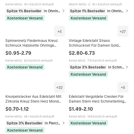
Keine MOQ
·
1K+ kürzlich verkauft
Misch-MOQ
:
2
·
1K+ kürzlich verkauft
Spitze 1% Bestseller
In Ohrringe
Spitze 1% Bestseller
In Ohrringe
Kostenloser Versand
Kostenloser Versand
+
5
+
27
Spinnennetz Fledermaus Kreuz
Vintage Edelstahl Strass
Schmuck Halskette Ohrringe
Schmuckset Für Damen Gold
Rheinstein Legierung Gothic
Plattiert Bunte Künstliche Perle
$
0.95
-
2.79
$
2.80
-
6.73
Halloween Kostüm Retro Punk Stil
Herz Kreuz Luck Halskette Ohrringe
Damen
Ring
Keine MOQ
·
82 kürzlich verkauft
Keine MOQ
·
731 kürzlich verkauft
Kostenloser Versand
Spitze 3% Bestseller
In Schmucksets
Kostenloser Versand
+
32
+
5
Knorpelstecker Aus Edelstahl Mit
Edelstahl Vergoldete Creolen Für
Zirkonia Kreuz Stern Herz Mond
Damen Stern Herz Schmetterling
Krone Form Zierlicher
Krone Blume Kreuz CZ Zirkon
$
0.70
-
1.12
$
1.49
-
2.10
Körperschmuck
Vintage Mode Schmuck
Keine MOQ
·
3K+ kürzlich verkauft
Keine MOQ
·
109 kürzlich verkauft
Spitze 3% Bestseller
In Piercingschmuck
Kostenloser Versand
Kostenloser Versand