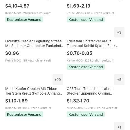
Rose Blume Herz Weiß Stein Mode
Retro Einfacher Schmuck Für
$
4.10
-
4.87
$
1.69
-
2.19
Schmuck Frauen
Damen Herren
Keine MOQ
·
29 kürzlich verkauft
Keine MOQ
·
220 kürzlich verkauft
Kostenloser Versand
Kostenloser Versand
+
3
Oversize Creolen Legierung Strass
Edelstahl Ohrstecker Kreuz
Mit Silberner Ohrstecker Funkelnde
Totenkopf Schild Spaten Punk
Kreuz Anhänger Gotischer Stil Für
Gothic Retro Stil Herren Damen
$
0.96
$
0.76
-
0.85
Frauen
Keine MOQ
·
85 kürzlich verkauft
Keine MOQ
·
126 kürzlich verkauft
Kostenloser Versand
+
29
+
5
Mode Kupfer Creolen Mit Zirkon
G23 Titan Threadless Labret
Tier Stern Kreuz Symbole Anhänger
Stecker Lippenring Ohrring
Für Frauen Zierlicher Schmuck
Druckstift Herz Stern Mond Blitz
$
1.10
-
1.69
$
1.32
-
1.70
Geschenk
Kreuz Flacher Rücken Piercing
Keine MOQ
·
80 kürzlich verkauft
Misch-MOQ
:
2
·
28 kürzlich verkauft
Kostenloser Versand
Kostenloser Versand
+
1