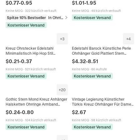
$
0.77
-
0.95
$
1.01
-
1.95
Eleganter Trendiger Schmuck
Keine MOQ
·
322 kürzlich verkauft
Keine MOQ
·
49 kürzlich verkauft
Spitze 10% Bestseller
In Ohrringe
Kostenloser Versand
Kostenloser Versand
+
3
+
4
Kreuz Ohrstecker Edelstahl
Edelstahl Barock Künstliche Perle
Minimalistisch Hip Hop Stil
Ohrhänger Gold Plattiert Stern
Modeschmuck Für Männer Und
Mond Kreuz Herz Anhänger
$
0.21
-
0.37
$
4.32
-
8.51
Frauen Poliertes Metall
Ohrringe Für Damen Schmuck
Keine MOQ
·
521 kürzlich verkauft
Keine MOQ
·
60 Aufrufe
Kostenloser Versand
Kostenloser Versand
+
20
Gothic Stern Mond Kreuz Anhänger
Vintage Legierung Künstlicher
Halsketten Ohrringe Armband
Türkis Kreuz Ohrhänger Für Damen
Legierung Emaille Unregelmäßiges
Ethnisch Bedrucktes Leder Perlen
$
0.24
-
0.80
$
2.67
Flüssigmetall Y2K Schmuck
Schmuck Minimalistische Party
Ohrringe
Keine MOQ
·
104 kürzlich verkauft
Keine MOQ
·
58 kürzlich verkauft
Kostenloser Versand
Kostenloser Versand