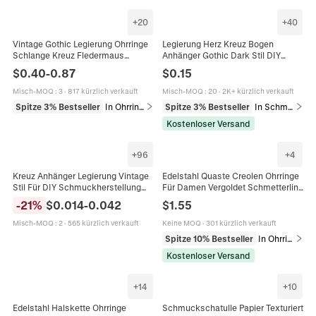
+
20
+
40
Vintage Gothic Legierung Ohrringe
Legierung Herz Kreuz Bogen
Schlange Kreuz Fledermaus
Anhänger Gothic Dark Stil DIY
Totenkopf Sonne Mond
Schmuckherstellung Zubehör Für
$
0.40
-
0.87
$
0.15
Schmetterling Punk Retro Silber
Halskette Ohrringe Armband
Schmuck
Misch-MOQ
:
3
·
817 kürzlich verkauft
Misch-MOQ
:
20
·
2K+ kürzlich verkauft
Spitze 3% Bestseller
In Ohrringe
Spitze 3% Bestseller
In Schmuckanhänger
Kostenloser Versand
+
96
+
4
Kreuz Anhänger Legierung Vintage
Edelstahl Quaste Creolen Ohrringe
Stil Für DIY Schmuckherstellung
Für Damen Vergoldet Schmetterling
Halsketten Armbänder Ohrringe
Kreuz Schlange Stern Anhänger
-
21
%
$
0.014
-
0.042
$
1.55
Hohles Design Gemischte Farben
Persönlichkeit Schmuck
Misch-MOQ
:
2
·
565 kürzlich verkauft
Keine MOQ
·
301 kürzlich verkauft
Spitze 10% Bestseller
In Ohrringe
Kostenloser Versand
+
14
+
10
Edelstahl Halskette Ohrringe
Schmuckschatulle Papier Texturiert