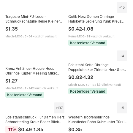
+
15
Tragbare Mini-PU-Leder-
Gotik Herz Dornen Ohrringe
Schmuckschatulle Reise Kleiner
Halskette Legierung Punk Kreuz
Ring-Ohrring-Aufbewahrungskoffer
Wassertropfen Schmuck Mit
$
1.35
$
0.42
-
1.08
Mit Metall-Druckknopfverschluss
Ohrstecker Für Frauen Retro
Organizer
Ästhetik
Misch-MOQ
:
5
·
54 kürzlich verkauft
Keine MOQ
·
81 kürzlich verkauft
Kostenloser Versand
+
4
Edelstahl Kette Ohrringe
Kreuz Anhänger Huggie Hoop
Doppelstecker Zirkonia Herz Stern
Ohrringe Kupfer Messing Mikro
Kreuz Punk Stil Mode
$
0.82
-
1.32
Pave Weiß Zirkonia
Körperschmuck
$
1.27
Minimalistischer Punk Schmuck
Misch-MOQ
:
2
·
138 kürzlich verkauft
Für Damen Herren
Misch-MOQ
:
2
·
242 kürzlich verkauft
Kostenloser Versand
Kostenloser Versand
+
137
+
5
Edelstahlschmuck Für Damen Herz
Western Tropfenohrringe
Schmetterling Kreuz Böser Blick
Kunstleder Boho Kuhmuster Türkis
Zirkonia Muschel Halskette
Kreuz Sonnenblume Retro Cowgirl
-
11
%
$
0.49
-
1.85
$
0.35
Armband Fußkettchen Ohrringe
Schmuck Für Damen