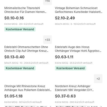
+
14
Minimalistische Titanstahl
Vintage Bohemian Schmuckset
Ohrstecker Für Damen Herren
Geflochtenes Kunstleder Halskette
Silber Herz Schmetterling Kreuz
Türkis Ohrringe Western Stier
$
0.10
-
0.16
$
2.10
-
2.49
Geometrischer Piercing Schmuck
Feder Herz Kreuz Schmuck
Täglich Geschenk
Keine MOQ
·
2K+ kürzlich verkauft
Misch-MOQ
:
3
·
16 kürzlich verkauft
Kostenloser Versand
+
33
Edelstahl Ohrmanschetten Ohne
Edelstahl Auge des Horus
Ohrloch Clip Auf Ohrringe Kreuz
Ohrhänger Vintage Hohl Ägyptisch
Lagig Hohl Blatt Anhänger
Ankh Kreuz Geometrische Ohrringe
$
0.13
-
0.40
$
0.63
-
1.11
Minimalistischer Schmuck
Für Damen Schmuck
Misch-MOQ
:
10
·
206 kürzlich verkauft
Keine MOQ
·
35 kürzlich verkauft
Kostenloser Versand
Kostenloser Versand
+
2
Ohrringe Mit Rhinestone Kreuz
Nordstern Kreuz Anhänger
Anhänger Aus Poliertem Edelstahl
Edelstahl 18K Vergoldet DIY
Mode Hip Hop Stil Religiöser
Schmuckherstellung Charms Für
$
1.05
-
1.18
$
0.37
-
0.63
Schmuck Für Damen Herren
Halsketten Ohrringe Armbänder
Zubehör
Keine MOQ
·
92 kürzlich verkauft
Keine MOQ
·
280 kürzlich verkauft