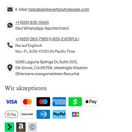
E-Mail:
helpdesk@everfulwholesale.com
+1 (555) 835-0665
(Nur WhatsApp-Nachrichten)
+1 (855) 383-7385 (1-855-EVERFUL)
Nur auf Englisch
Mo.–Fr., 9:00–17:00 Uhr Pacific Time
9245 Laguna Springs Dr, Suite 203,
Elk Grove, CA 95758, Vereinigte Staaten
(Bitte keine unangemeldeten Besuche)
Wir akzeptieren