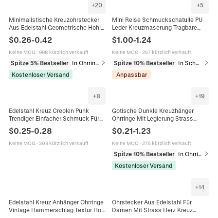
+
20
+
5
Minimalistische Kreuzohrstecker
Mini Reise Schmuckschatulle PU
Aus Edelstahl Geometrische Hohle
Leder Kreuzmaserung Tragbare
Winzige Ohrknochenstecker Retro
Aufbewahrungsbox Für Ringe
$
0.26
-
0.42
$
1.00
-
1.24
Gothic Stil Accessoires
Halsketten Ohrringe
Reißverschluss
Keine MOQ
·
998 kürzlich verkauft
Keine MOQ
·
257 kürzlich verkauft
Spitze 5% Bestseller
In Ohrringe
Spitze 10% Bestseller
In Schmuckverpackung & Präsentation
Kostenloser Versand
Anpassbar
+
8
+
19
Edelstahl Kreuz Creolen Punk
Gotische Dunkle Kreuzhänger
Trendiger Einfacher Schmuck Für
Ohrringe Mit Legierung Strass
Damen Und Herren
Zirkon Und 14K Gold Ohrstecker
$
0.25
-
0.28
$
0.21
-
1.23
Damen Schmuck Accessoires
Keine MOQ
·
309 kürzlich verkauft
Keine MOQ
·
275 kürzlich verkauft
Spitze 10% Bestseller
In Ohrringe
Kostenloser Versand
+
14
Edelstahl Kreuz Anhänger Ohrringe
Ohrstecker Aus Edelstahl Für
Vintage Hammerschlag Textur Hohl
Damen Mit Strass Herz Kreuz
Geometrische Schmuck Für Frauen
Unendlich Ginkgoblatt Schleife