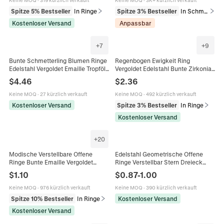
Keine MOQ
·
319 kürzlich verkauft
Keine MOQ
·
3K+ kürzlich verkauft
Spitze 5% Bestseller
In Ringe
Spitze 3% Bestseller
In Schmuckverpackung & Präsentation
Kostenloser Versand
Anpassbar
+
7
+
9
Bunte Schmetterling Blumen Ringe
Regenbogen Ewigkeit Ring
Edelstahl Vergoldet Emaille Tropföl
Vergoldet Edelstahl Bunte Zirkonia
Geripptes Band Süßer
Stapelbar Stern Graviert
$
4.46
$
2.36
Modeschmuck
Französischer Stil Modeschmuck
Für Damen
Keine MOQ
·
27 kürzlich verkauft
Keine MOQ
·
492 kürzlich verkauft
Kostenloser Versand
Spitze 3% Bestseller
In Ringe
Kostenloser Versand
+
20
Modische Verstellbare Offene
Edelstahl Geometrische Offene
Ringe Bunte Emaille Vergoldet
Ringe Verstellbar Stern Dreieck
Edelstahl Vintage Boho Schmuck
Bunte Zirkonia Gold Silber Plattiert
$
1.10
$
0.87
-
1.00
Für Damen Geschenk
Eleganter Damenschmuck
Keine MOQ
·
976 kürzlich verkauft
Keine MOQ
·
390 kürzlich verkauft
Spitze 10% Bestseller
In Ringe
Kostenloser Versand
Kostenloser Versand