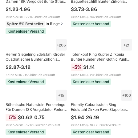
Damen 18K Vergoldet Bunte Strass
Baguetteschliff Bunter Zirkonia
Verstellbare Blume Fingerring
Minimalistischer Eleganter
$
1.23
-
1.96
$
3.73
-
3.86
Französischer Stil Schmuck
Schmuck Für Frauen
Misch-MOQ
:
2
·
145 kürzlich verkauft
Keine MOQ
·
392 kürzlich verkauft
Spitze 5% Bestseller
In Ringe
Kostenloser Versand
Kostenloser Versand
+
206
+
21
Herren Siegelring Edelstahl Großer
Totenkopf Ring Kupfer Zirkonia
Quadratischer Bunter Zirkonia
Bunter Runder Stein Gothic Punk
Mode Punk Stil Geometrischer
Stil Schmuck Für Damen Herren
$
2.87
-
3.12
-
5
%
$
1.14
Schmuck Maskulin
Halloween Mode
Keine MOQ
·
155 kürzlich verkauft
Keine MOQ
·
295 kürzlich verkauft
Kostenloser Versand
Kostenloser Versand
+
15
+
100
Böhmische Naturstein-Perlenringe
Eternity Geburtsstein Ring
Für Damen 18K Vergoldeter Perlen-
Edelstahl Zirkon Pave Stapelbar
Elastikring Bunter Edelstein-Achat-
Funkelnd Schmuck Für Damen
-
5
%
$
0.62
-
0.75
$
1.94
-
26.19
Amethyst Handgefertigter
Bunt Ästhetisch Geschenk
Schmuck
Misch-MOQ
:
6
·
1K+ kürzlich verkauft
Keine MOQ
·
1K+ kürzlich verkauft
Kostenloser Versand
Kostenloser Versand