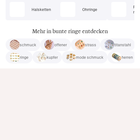
Pie
Halsketten
Ohrringe
mu
Mehr in bunte ringe entdecken
schmuck
offener
strass
titanstahl
ringe
kupfer
mode schmuck
herren