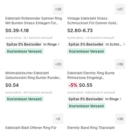
+
38
+
27
Edelstahl Rotierender Spinner Ring
Vintage Edelstahl Strass
Mit Bunten Strass Einlagen Für
Schmuckset Für Damen Gold
Damen Herren Angst Stressabbau
Plattiert Bunte Künstliche Perle
$
0.39
-
1.18
$
2.80
-
6.73
Mode Finger Schmuck
Herz Kreuz Luck Halskette Ohrringe
Ring
Keine MOQ
·
1K+ kürzlich verkauft
Keine MOQ
·
731 kürzlich verkauft
Spitze 5% Bestseller
In Ringe
Spitze 3% Bestseller
In Schmucksets
Kostenloser Versand
Kostenloser Versand
+
20
+
36
Minimalistischer Edelstahl
Edelstahl Eternity Ring Bunte
Geburtsstein Ring Bunter Runder
Rhinestone Eingelegt
Zirkonia Geometrischer
Minimalistisch Schlank Stapelbar
$
0.54
-
5
%
$
0.55
Stapelbarer Schmuck Damen
Band Schmuck Für Damen
Keine MOQ
·
917 kürzlich verkauft
Keine MOQ
·
892 kürzlich verkauft
Kostenloser Versand
Spitze 5% Bestseller
In Ringe
Kostenloser Versand
+
9
+
36
Edelstahl Blatt Offener Ring Für
Eternity Band Ring Titanstahl