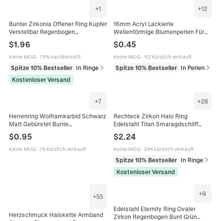
+
1
+
12
Bunter Zirkonia Offener Ring Kupfer
16mm Acryl Lackierte
Verstellbar Regenbogen
Wellenförmige Blumenperlen Für
Baguetteschliff Blume Schicker
DIY Armband Halskette
$
1.96
$
0.45
Schmuck Geschenk Damen
Schmuckherstellung Bunte Runde
Accessoires
Ringperlen Handwerk Zubehör
Keine MOQ
·
70% nachbestellt
Keine MOQ
·
112 kürzlich verkauft
Spitze 10% Bestseller
In Ringe
Spitze 10% Bestseller
In Perlen
Kostenloser Versand
+
7
+
28
Herrenring Wolframkarbid Schwarz
Rechteck Zirkon Halo Ring
Matt Gebürstet Bunte
Edelstahl Titan Smaragdschliff
Regenbogenrille Modeschmuck
Bunter Stein Eleganter Schmuck
$
0.95
$
2.24
Für Damen
Keine MOQ
·
76 kürzlich verkauft
Keine MOQ
·
294 kürzlich verkauft
Spitze 10% Bestseller
In Ringe
Kostenloser Versand
+
9
+
55
Edelstahl Eternity Ring Ovaler
Herzschmuck Halskette Armband
Zirkon Regenbogen Bunt Grün