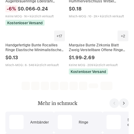
Augenbrauenringe Edelstahl
Hummerverschluss Wirbel
Lippenpiercing Schmuck Spike Ball
Schnapphaken Schlüsselanhänger
-
6
%
$
0.066
-
0.24
$
0.18
Enden Bunt Poliert Punk Stil Unisex
Ringe DIY Schmuckherstellung
Taschenzubehör Einbrennlack
Keine MOQ
·
1K+ kürzlich verkauft
Misch-MOQ
:
10
·
2K+ kürzlich verkauft
Kostenloser Versand
+
17
+
2
Handgefertigte Bunte Rocailles
Marquise Bunte Zirkonia Blatt
Ringe Elastische Minimalistische
Zweig Verstellbare Offene Ringe
Harz Glas Perlen Schmuck Für
Kupfer 14K Vergoldet Für Damen
$
0.13
$
1.99
-
2.69
Frauen Mädchen Sommer
Elegant Mode
Misch-MOQ
:
6
·
546 kürzlich verkauft
Keine MOQ
·
209 kürzlich verkauft
Kostenloser Versand
Mehr in schmuck
Sc
Armbänder
Ringe
ets