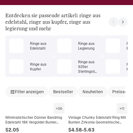
Entdecken sie passende artikel: ringe aus
edelstahl, ringe aus kupfer, ringe aus
legierung und mehr
Ringe aus
Ringe aus
Rin
Edelstahl
Legierung
Ede
Ringe aus
Ringe aus
Rin
925er
Kupfer
Kris
Sterlingsilb
er
Filter anzeigen
Bestseller
Neuheiten
Preissenk
+
56
+
11
Minimalistischer Dünner Bandring
Vintage Chunky Edelstahl Ring Mit
Edelstahl 18K Vergoldet Bunter
Bunten Zirkonia Geometrische
Zirkon Geburtsstein Stapelbarer
Kuppel Band Wasserdicht
$
2.05
$
4.58
-
5.63
Schmuck Für Frauen
Hypoallergen Mode Schmuck