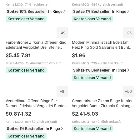
Keine MOQ
·
74% nachbestellt
Keine MOQ
·
484 kürzlich verkauft
Spitze 10% Bestseller
In Ringe
Spitze 1% Bestseller
In Ringe
Kostenloser Versand
Kostenloser Versand
+
49
+
25
Farbenfroher Zirkonia Offener Ring
Modern Minimalistisch Edelstahl
Edelstahl Vergoldet Drei Steine
Herz Ring Gold Galvanisiert Bunt
Wassertropfen Birne Quadratisch
Strass Eingelegt Band Ring Für
$
5.45
-
7.81
$
1.96
Verstellbarer Schmuck
Paare Mode Schmuck Geschenk
Misch-MOQ
:
2
·
464 kürzlich verkauft
Keine MOQ
·
735 kürzlich verkauft
Kostenloser Versand
Spitze 1% Bestseller
In Ringe
Kostenloser Versand
+
8
+
56
Verstellbare Offene Ringe Für
Geometrische Zirkon Ringe Kupfer
Damen Edelstahl Vergoldet Bunte
Vergoldet Bunte Zirkonia Schlange
Emaille Herz Böser Blick
Regenbogen Vintage Trendiger
$
0.87
-
1.32
$
2.41
-
5.03
Gänseblümchen Mode Schmuck
Modeschmuck Für Damen
Keine MOQ
·
8K+ kürzlich verkauft
Keine MOQ
·
42 kürzlich verkauft
Spitze 1% Bestseller
In Ringe
Kostenloser Versand
Kostenloser Versand