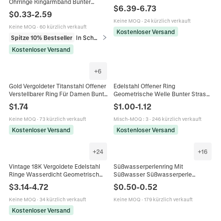
Ohrringe Ringarmband Bunter
Klarer Stein Band Modeschmuck
$
6.39
-
6.73
Strass Böhmischer
Für Damen
$
0.33
-
2.59
Legierungsschmuck Für Damen
Keine MOQ
·
24 kürzlich verkauft
Keine MOQ
·
60 kürzlich verkauft
Kostenloser Versand
Spitze 10% Bestseller
In Schmucksets
Kostenloser Versand
+
6
Gold Vergoldeter Titanstahl Offener
Edelstahl Offener Ring
Verstellbarer Ring Für Damen Bunte
Geometrische Welle Bunter Strass
Zirkonia Minimalistischer
Eingelegt Verstellbarer
$
1.74
$
1.00
-
1.12
Geometrischer Schmuck
Fingerschmuck Damen
Nischendesign
Keine MOQ
·
73 kürzlich verkauft
Misch-MOQ
:
3
·
246 kürzlich verkauft
Kostenloser Versand
Kostenloser Versand
+
24
+
16
Vintage 18K Vergoldete Edelstahl
Süßwasserperlenring Mit
Ringe Wasserdicht Geometrisch
Süßwasser Süßwasserperle
Bunter Edelstein Zirkonia Schmuck
Facettierten Bunten Glasperlen
$
3.14
-
4.72
$
0.50
-
0.52
Für Frauen
Elastisches Band Minimalistischer
Schmuck Für Damen
Keine MOQ
·
34 kürzlich verkauft
Keine MOQ
·
179 kürzlich verkauft
Kostenloser Versand