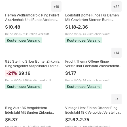
+
19
+
32
Herren Wolframcarbid Ring Poliert
Edelstahl Dome Ringe Für Damen
Akazienholz Und Bunte Abalone
Mit Gravierten Sternen Bunte
Muschel Inlay Band Retro Mode
Zirkonia Einlage Hochglanzpoliert
$
10.48
$
1.18
-
2.36
Schmuck Für Ihn
Minimalistischer Schmuck
Keine MOQ
·
61 kürzlich verkauft
Keine MOQ
·
49 kürzlich verkauft
Kostenloser Versand
Kostenloser Versand
+
14
925 Sterling Silber Bunter Zirkonia
Frucht Thema Offene Ringe
Ring Vergoldet Stapelbarer Eternity
Verstellbar Edelstahl Wasserdicht
Ring Minimalistischer Funkelnder
Hypoallergen Strand Stil Bunte
-
21
%
$
9.16
$
1.77
Schmuck
Emaille Schmuck Damen
Keine MOQ
·
459 kürzlich verkauft
Keine MOQ
·
34 kürzlich verkauft
Kostenloser Versand
Kostenloser Versand
+
1
Ring Aus 18K Vergoldetem
Vintage Herz Zirkon Offener Ring
Edelstahl Mit Bunten Zirkonia
Edelstahl 18K Vergoldet Verstellbar
Edelsteinen Klobiges Band Retro
Bunter Edelstein Schmuck Für
$
5.37
$
2.62
-
2.75
Modeschmuck Für Damen
Frauen
Keine MOQ
·
148 kürzlich verkauft
Keine MOQ
·
101 kürzlich verkauft