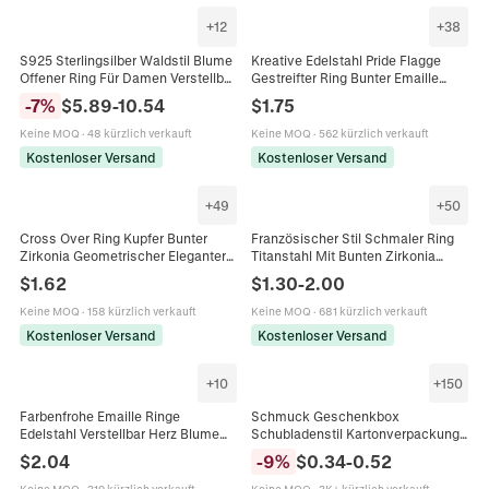
+
12
+
38
S925 Sterlingsilber Waldstil Blume
Kreative Edelstahl Pride Flagge
Offener Ring Für Damen Verstellbar
Gestreifter Ring Bunter Emaille
Bunter Zirkonia Floral Ast Blatt Ring
Bandring Für Herren Damen Mode
-
7
%
$
5.89
-
10.54
$
1.75
Leichter Luxus Schmuck
Pride Schmuck Geschenk
Keine MOQ
·
48 kürzlich verkauft
Keine MOQ
·
562 kürzlich verkauft
Kostenloser Versand
Kostenloser Versand
+
49
+
50
Cross Over Ring Kupfer Bunter
Französischer Stil Schmaler Ring
Zirkonia Geometrischer Eleganter
Titanstahl Mit Bunten Zirkonia
Schmuck Für Damen Rhodium
Stapelbar Sternenhimmel Mode
$
1.62
$
1.30
-
2.00
Überzogen
Schmuck Für Damen
Keine MOQ
·
158 kürzlich verkauft
Keine MOQ
·
681 kürzlich verkauft
Kostenloser Versand
Kostenloser Versand
+
10
+
150
Farbenfrohe Emaille Ringe
Schmuck Geschenkbox
Edelstahl Verstellbar Herz Blume
Schubladenstil Kartonverpackung
Stern Form Zierlicher Schmuck
Mit Bandgriff Und Schwamm Für
$
2.04
-
9
%
$
0.34
-
0.52
Geschenk Für Damen
Ring Halskette Ohrring
Aufbewahrung Bunt