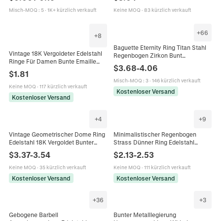
Verbinder Für DIY Taschen
Retro Stapelbarer Schmuck
Schmuckherstellung
Misch-MOQ
:
5
·
1K+ kürzlich verkauft
Keine MOQ
·
83 kürzlich verkauft
+
66
+
8
Baguette Eternity Ring Titan Stahl
Vintage 18K Vergoldeter Edelstahl
Regenbogen Zirkon Bunt
Ringe Für Damen Bunte Emaille
Minimalistisch Französischer Stil
$
3.68
-
4.06
Blume Stern Geometrische
Schmuck Für Damen
$
1.81
Verstellbare Offene Ring Mode
Misch-MOQ
:
3
·
146 kürzlich verkauft
Schmuck
Keine MOQ
·
117 kürzlich verkauft
Kostenloser Versand
Kostenloser Versand
+
4
+
9
Vintage Geometrischer Dome Ring
Minimalistischer Regenbogen
Edelstahl 18K Vergoldet Bunter
Strass Dünner Ring Edelstahl
Zirkon Schicker Schmuck
Eleganter Bunter Reihenband
$
3.37
-
3.54
$
2.13
-
2.53
Accessoire Für Frauen
Schmuck Für Damen
Keine MOQ
·
35 kürzlich verkauft
Keine MOQ
·
111 kürzlich verkauft
Kostenloser Versand
Kostenloser Versand
+
36
+
3
Gebogene Barbell
Bunter Metalllegierung