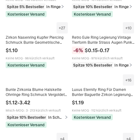
Spitze 5% Bestseller
In Ringe
Spitze 10% Bestseller
In Ringe
Kostenloser Versand
Kostenloser Versand
+
27
+
10
Zirkon Nasenring Kupfer Piercing
Retro Eule Ring Legierung Vintage
Schmuck Bunte Geometrische
Tierform Bunte Strass Augen Punk
Körper Piercing Stecker Für Frauen
Gothic Schmuck Für Herren Damen
$
1.10
-
6
%
$
0.15
-
0.17
Europäischer Amerikanischer Stil
Mode Accessoire
Keine MOQ
·
96 kürzlich verkauft
Keine MOQ
·
976 kürzlich verkauft
Kostenloser Versand
Spitze 10% Bestseller
In Ringe
+
16
Bunte Zirkonia Blume Halskette
Luxus Eternity Ring Für Damen
Ohrringe Ring Schmuck Vergoldet
Bunter Baguette Zirkon Legierung
Titanstahl Kupfer Vintage Ethno Stil
Vollkreis Funkelnder Strass Party
$
1.12
-
3.42
$
1.19
Für Damen
Modeschmuck
Misch-MOQ
:
3
·
213 kürzlich verkauft
Keine MOQ
·
112 kürzlich verkauft
Spitze 10% Bestseller
In Schmucksets
Kostenloser Versand
Kostenloser Versand
+
4
+
4