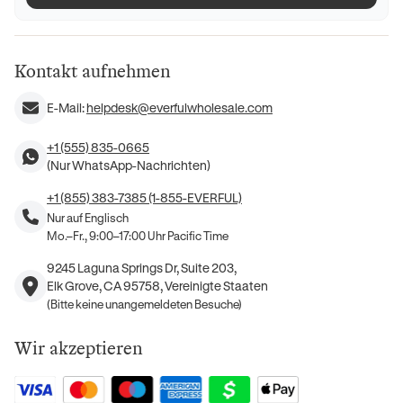
Kontakt aufnehmen
E-Mail:
helpdesk@everfulwholesale.com
+1 (555) 835-0665
(Nur WhatsApp-Nachrichten)
+1 (855) 383-7385 (1-855-EVERFUL)
Nur auf Englisch
Mo.–Fr., 9:00–17:00 Uhr Pacific Time
9245 Laguna Springs Dr, Suite 203,
Elk Grove, CA 95758, Vereinigte Staaten
(Bitte keine unangemeldeten Besuche)
Wir akzeptieren