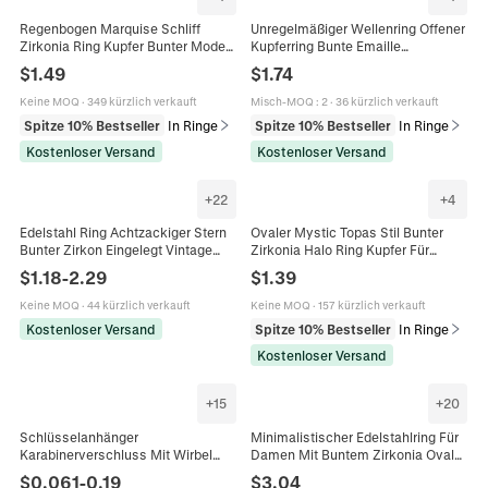
Regenbogen Marquise Schliff
Unregelmäßiger Wellenring Offener
Zirkonia Ring Kupfer Bunter Mode
Kupferring Bunte Emaille
Statement Schmuck Für Frauen
Geometrisch Hohl Verstellbar Retro
$
1.49
$
1.74
Minimalistisch Damen Schmuck
Keine MOQ
·
349 kürzlich verkauft
Misch-MOQ
:
2
·
36 kürzlich verkauft
Spitze 10% Bestseller
In Ringe
Spitze 10% Bestseller
In Ringe
Kostenloser Versand
Kostenloser Versand
+
22
+
4
Edelstahl Ring Achtzackiger Stern
Ovaler Mystic Topas Stil Bunter
Bunter Zirkon Eingelegt Vintage
Zirkonia Halo Ring Kupfer Für
Breit Dome Band Schmuck Für
Frauen Hochzeit Verlobung
$
1.18
-
2.29
$
1.39
Frauen
Schmuck Geschenk
Keine MOQ
·
44 kürzlich verkauft
Keine MOQ
·
157 kürzlich verkauft
Kostenloser Versand
Spitze 10% Bestseller
In Ringe
Kostenloser Versand
+
15
+
20
Schlüsselanhänger
Minimalistischer Edelstahlring Für
Karabinerverschluss Mit Wirbel
Damen Mit Buntem Zirkonia Oval
Schlüsselring Metalllegierung
Rechteck Glasstein Französischer
$
0.061
-
0.19
$
3.04