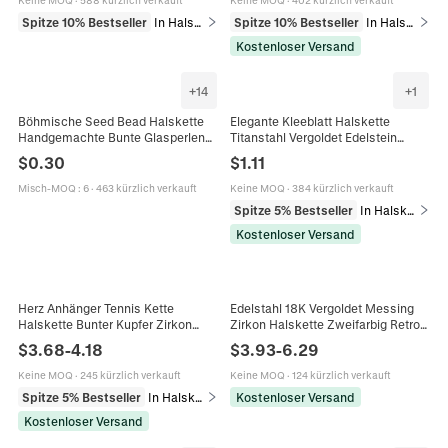
Keine MOQ
·
588 kürzlich verkauft
Keine MOQ
·
402 kürzlich verkauft
Spitze 10% Bestseller
In Halsketten
Spitze 10% Bestseller
In Halsketten
Kostenloser Versand
+
14
+
1
Böhmische Seed Bead Halskette
Elegante Kleeblatt Halskette
Handgemachte Bunte Glasperlen
Titanstahl Vergoldet Edelstein
Choker Für Damen Verstellbare
Anhänger Choker Damen Party
$
0.30
$
1.11
Verlängerungskette Modeschmuck
Hochzeit Accessoire
Misch-MOQ
:
6
·
463 kürzlich verkauft
Keine MOQ
·
384 kürzlich verkauft
Spitze 5% Bestseller
In Halsketten
Kostenloser Versand
Herz Anhänger Tennis Kette
Edelstahl 18K Vergoldet Messing
Halskette Bunter Kupfer Zirkon
Zirkon Halskette Zweifarbig Retro
Emaille Choker Schmuck Für
Lagenlook Choker Stern Oval
$
3.68
-
4.18
$
3.93
-
6.29
Damen
Anhänger Damen
Keine MOQ
·
245 kürzlich verkauft
Keine MOQ
·
124 kürzlich verkauft
Spitze 5% Bestseller
In Halsketten
Kostenloser Versand
Kostenloser Versand