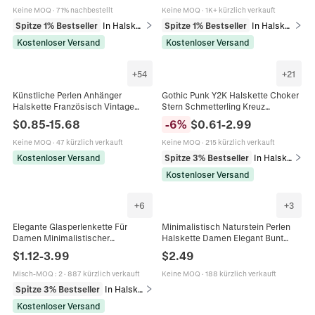
Damen
Verlängerung
Keine MOQ
·
71% nachbestellt
Keine MOQ
·
1K+ kürzlich verkauft
Spitze 1% Bestseller
In Halsketten
Spitze 1% Bestseller
In Halsketten
Kostenloser Versand
Kostenloser Versand
+
54
+
21
Künstliche Perlen Anhänger
Gothic Punk Y2K Halskette Choker
Halskette Französisch Vintage
Stern Schmetterling Kreuz
Barock Unregelmäßig Legierung
Anhänger Legierung Edelstahl
$
0.85
-
15.68
-
6
%
$
0.61
-
2.99
Zirkon Bogen Herz Elegant
Perlen Grunge Schmuck
Schlüsselbein Choker
Keine MOQ
·
47 kürzlich verkauft
Keine MOQ
·
215 kürzlich verkauft
Kostenloser Versand
Spitze 3% Bestseller
In Halsketten
Kostenloser Versand
+
6
+
3
Elegante Glasperlenkette Für
Minimalistisch Naturstein Perlen
Damen Minimalistischer
Halskette Damen Elegant Bunt
Französischer Stil Runde
Rundstein Edelstahl Verschluss
$
1.12
-
3.99
$
2.49
Hochglänzende Choker Mit
Choker Schmuck Geschenk
Edelstahlverschluss
Misch-MOQ
:
2
·
887 kürzlich verkauft
Keine MOQ
·
188 kürzlich verkauft
Spitze 3% Bestseller
In Halsketten
Kostenloser Versand