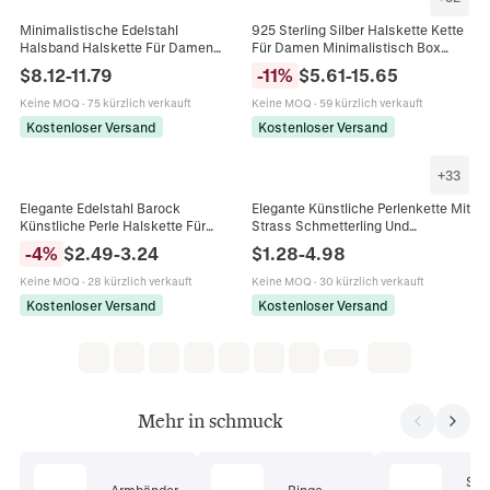
Minimalistische Edelstahl
925 Sterling Silber Halskette Kette
Halsband Halskette Für Damen
Für Damen Minimalistisch Box
Gold Silber Galvanisiert C-Form
Kreuz Wasserwelle Starry Link
$
8.12
-
11.79
-
11
%
$
5.61
-
15.65
Offene Metall Halsring
Verstellbarer Choker
Individualität Mode Schmuck
Keine MOQ
·
75 kürzlich verkauft
Keine MOQ
·
59 kürzlich verkauft
Kostenloser Versand
Kostenloser Versand
+
33
Elegante Edelstahl Barock
Elegante Künstliche Perlenkette Mit
Künstliche Perle Halskette Für
Strass Schmetterling Und
Damen Vergoldet Unregelmäßige
Blumenanhänger Clavicle Kette
-
4
%
$
2.49
-
3.24
$
1.28
-
4.98
Perle Choker Schmuck Set
Schmuck Für Damen Vintage
Luxus Choker
Keine MOQ
·
28 kürzlich verkauft
Keine MOQ
·
30 kürzlich verkauft
Kostenloser Versand
Kostenloser Versand
Mehr in schmuck
Sc