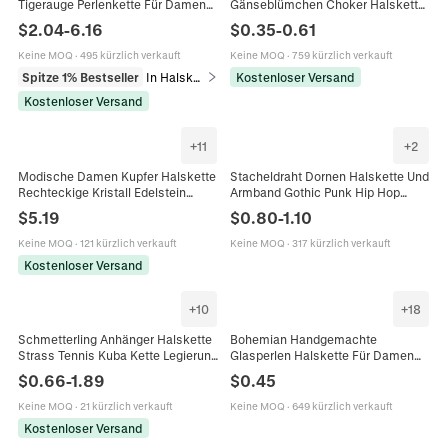
Tigerauge Perlenkette Für Damen
Gänseblümchen Choker Halskette
Kupferkette Choker Mit
Bunt Böhmisch Legierung
$
2.04
-
6.16
$
0.35
-
0.61
Herzanhänger Verstellbare
Verlängerungskette Schmuck Für
Halskette Schmuck
Damen
Keine MOQ
·
495 kürzlich verkauft
Keine MOQ
·
759 kürzlich verkauft
Spitze 1% Bestseller
In Halsketten
Kostenloser Versand
Kostenloser Versand
+
11
+
2
Modische Damen Kupfer Halskette
Stacheldraht Dornen Halskette Und
Rechteckige Kristall Edelstein
Armband Gothic Punk Hip Hop
Statement Bunte Geometrische
Legierung Schmuck Choker Für
$
5.19
$
0.80
-
1.10
Choker Verstellbare Kette
Männer Frauen Unisex Harajuku
Schmuck
Keine MOQ
·
121 kürzlich verkauft
Keine MOQ
·
317 kürzlich verkauft
Kostenloser Versand
+
10
+
18
Schmetterling Anhänger Halskette
Bohemian Handgemachte
Strass Tennis Kuba Kette Legierung
Glasperlen Halskette Für Damen
Hip Hop Mehrlagig Choker
Mädchen Bunte Dopamin Choker
$
0.66
-
1.89
$
0.45
Schmuck Damen
Zinklegierung Verschluss Schmuck
Geschenk
Keine MOQ
·
21 kürzlich verkauft
Keine MOQ
·
649 kürzlich verkauft
Kostenloser Versand