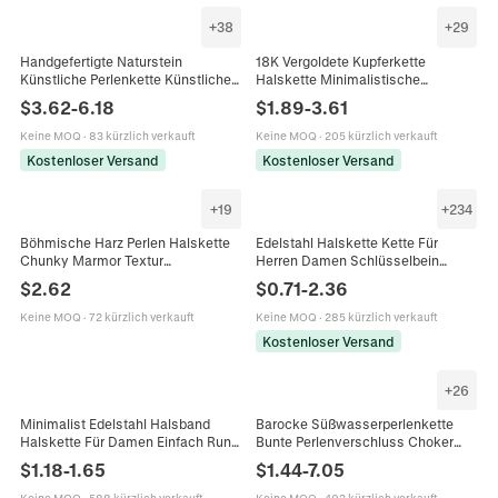
+
38
+
29
Handgefertigte Naturstein
18K Vergoldete Kupferkette
Künstliche Perlenkette Künstliche
Halskette Minimalistische
Barockperle Bunte Boho Lagenlook
Vielseitige Schlüsselbeinkette Für
$
3.62
-
6.18
$
1.89
-
3.61
Halskette Armband Schmuck Für
Damen Eleganter Schmuck
Damen Herren Sommer Strand Stil
Keine MOQ
·
83 kürzlich verkauft
Keine MOQ
·
205 kürzlich verkauft
Kostenloser Versand
Kostenloser Versand
+
19
+
234
Böhmische Harz Perlen Halskette
Edelstahl Halskette Kette Für
Chunky Marmor Textur
Herren Damen Schlüsselbein
Quadratische Perlen Statement
Minimalistisch Gliederkette Choker
$
2.62
$
0.71
-
2.36
Kette Für Damen Mode Choker
Schmuck DIY Accessoire
Halsschmuck
Keine MOQ
·
72 kürzlich verkauft
Keine MOQ
·
285 kürzlich verkauft
Kostenloser Versand
+
26
Minimalist Edelstahl Halsband
Barocke Süßwasserperlenkette
Halskette Für Damen Einfach Rund
Bunte Perlenverschluss Choker
Kreis Halsring Gold Silber Plattiert
Boho Vintage Legierung Stein
$
1.18
-
1.65
$
1.44
-
7.05
Mode Schmuck Zubehör
Charme Halskette Für Damen
Schmuck