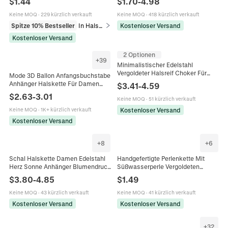
$
1.44
$
1.70
-
4.98
Legierung Verschluss Damen
Nische Schmuck Choker
Geschenk
Keine MOQ
·
229 kürzlich verkauft
Keine MOQ
·
418 kürzlich verkauft
Spitze 10% Bestseller
In Halsketten
Kostenloser Versand
Kostenloser Versand
2 Optionen
+
39
Minimalistischer Edelstahl
Vergoldeter Halsreif Choker Für
Mode 3D Ballon Anfangsbuchstabe
Damen Dicker Glatter Metall
Anhänger Halskette Für Damen
$
3.41
-
4.59
Torque Mit Verlängerungskette
Gold Silber Plattiert Edelstahl
$
2.63
-
3.01
Keine MOQ
·
51 kürzlich verkauft
Alphabet Choker Party Schmuck
Geschenk
Kostenloser Versand
Keine MOQ
·
1K+ kürzlich verkauft
Kostenloser Versand
+
8
+
6
Schal Halskette Damen Edelstahl
Handgefertigte Perlenkette Mit
Herz Sonne Anhänger Blumendruck
Süßwasserperle Vergoldeten
Satinnband Choker Vintage
Trennelementen Bohemian Choker
$
3.80
-
4.85
$
1.49
Böhmischer Stil
Damen Schmuck
Keine MOQ
·
43 kürzlich verkauft
Keine MOQ
·
41 kürzlich verkauft
Kostenloser Versand
Kostenloser Versand
+
32