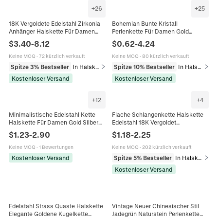
+
26
+
25
18K Vergoldete Edelstahl Zirkonia
Bohemian Bunte Kristall
Anhänger Halskette Für Damen
Perlenkette Für Damen Gold
Minimalistisch Geometrisch Herz
Legierung Herz Anhänger Sommer
$
3.40
-
8.12
$
0.62
-
4.24
Rund Quadrat Choker Schmuck
Strand Party Choker Mode
Geschenk
Schmuck
Keine MOQ
·
72 kürzlich verkauft
Keine MOQ
·
80 kürzlich verkauft
Spitze 3% Bestseller
In Halsketten
Spitze 10% Bestseller
In Halsketten
Kostenloser Versand
Kostenloser Versand
+
12
+
4
Minimalistische Edelstahl Kette
Flache Schlangenkette Halskette
Halskette Für Damen Gold Silber
Edelstahl 18K Vergoldet
Überzogen DIY Schmuck
Fischgrätenmuster Choker Polierter
$
1.23
-
2.90
$
1.18
-
2.25
Grundlegende Vielseitige Choker
Minimalistischer Schmuck Für
Halskette
Damen
Keine MOQ
·
1 Bewertungen
Keine MOQ
·
202 kürzlich verkauft
Kostenloser Versand
Spitze 5% Bestseller
In Halsketten
Kostenloser Versand
Edelstahl Strass Quaste Halskette
Vintage Neuer Chinesischer Stil
Elegante Goldene Kugelkette
Jadegrün Naturstein Perlenkette