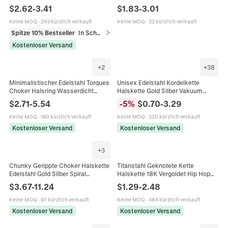
Choker Mode Schmuck Für Damen
Für Damen Elegant Kaltton Choker
$
2.62
-
3.41
$
1.83
-
3.01
Herbst Winter Accessoire
Schmuck Halskette Mit
Verlängerungskette
Keine MOQ
·
243 kürzlich verkauft
Keine MOQ
·
33 kürzlich verkauft
Spitze 10% Bestseller
In Schmucksets
Kostenloser Versand
+
2
+
38
Minimalistischer Edelstahl Torques
Unisex Edelstahl Kordelkette
Choker Halsring Wasserdicht
Halskette Gold Silber Vakuum
Geometrisch Offen Starrer
Galvanisierte Twistkette Hip Hop
$
2.71
-
5.54
-
5
%
$
0.70
-
3.29
Halsschmuck Für Damen
Mode Schmuck Halsband
Halskette
Keine MOQ
·
160 kürzlich verkauft
Keine MOQ
·
320 kürzlich verkauft
Kostenloser Versand
Kostenloser Versand
+
3
Chunky Gerippte Choker Halskette
Titanstahl Geknotete Kette
Edelstahl Gold Silber Spiral
Halskette 18K Vergoldet Hip Hop
Schlangenknochen Kette Mode
Punk Stil Klobige Gliederkette
$
3.67
-
11.24
$
1.29
-
2.48
Schmuck Für Frauen
Schlüsselbein Choker Unisex
Keine MOQ
·
97 kürzlich verkauft
Keine MOQ
·
484 kürzlich verkauft
Kostenloser Versand
Kostenloser Versand