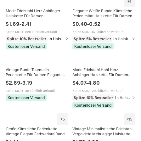
+
1
Mode Edelstahl Herz Anhänger
Elegante Weiße Runde Künstliche
Halskette Für Damen
Perlenimitat Halskette Für Damen
Minimalistische Schlangenkette
Mode Vergoldeter Verschluss
$
1.69
-
2.41
$
0.40
-
0.52
18K Vergoldet Herz Charm Choker
Verstellbare Kette Choker
Täglicher Schmuck
Schmuck Geschenk
Keine MOQ
·
620 kürzlich verkauft
Keine MOQ
·
673 kürzlich verkauft
Spitze 10% Bestseller
In Halsketten
Spitze 5% Bestseller
In Halsketten
Kostenloser Versand
Kostenloser Versand
Vintage Bunte Tourmalin
Mode Edelstahl Hohl Herz
Perlenkette Für Damen Elegante
Anhänger Halskette Für Damen
Naturstein Mehrfarbige Runde
Galvanisiert Minimalistische
$
2.69
-
3.19
$
4.07
-
4.80
Perlen Halskette Modeschmuck
Panzerkette Choker Schmuck
Geschenk
Keine MOQ
·
36 kürzlich verkauft
Keine MOQ
·
292 kürzlich verkauft
Kostenloser Versand
Spitze 10% Bestseller
In Halsketten
Kostenloser Versand
+
5
+
15
Große Künstliche Perlenkette
Vintage Minimalistische Edelstahl
Vintage Elegant Farbverlauf Runde
Vergoldete Mehrlagige Halskette
Künstliche Perlen Choker Mit
Für Damen Geometrische Kette