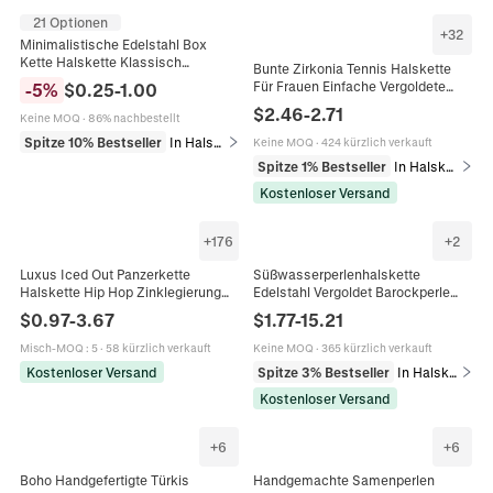
21 Optionen
+
32
Minimalistische Edelstahl Box
Kette Halskette Klassisch
Bunte Zirkonia Tennis Halskette
Hochglanzpoliert Einfache
Für Frauen Einfache Vergoldete
-
5
%
$
0.25
-
1.00
Gliederkette Choker Für Damen
Messing Choker Minimalistische
$
2.46
-
2.71
Herren Unisex
Keine MOQ
·
86% nachbestellt
Schmuck Ästhetische Accessoire
Spitze 10% Bestseller
In Halsketten
Keine MOQ
·
424 kürzlich verkauft
Spitze 1% Bestseller
In Halsketten
Kostenloser Versand
+
176
+
2
Luxus Iced Out Panzerkette
Süßwasserperlenhalskette
Halskette Hip Hop Zinklegierung
Edelstahl Vergoldet Barockperle
Strass Choker Herren Damen Party
Choker Für Damen Wasserdicht
$
0.97
-
3.67
$
1.77
-
15.21
Schmuck Streetwear Stil
Hypoallergen Schmuck
Misch-MOQ
:
5
·
58 kürzlich verkauft
Keine MOQ
·
365 kürzlich verkauft
Kostenloser Versand
Spitze 3% Bestseller
In Halsketten
Kostenloser Versand
+
6
+
6
Boho Handgefertigte Türkis
Handgemachte Samenperlen