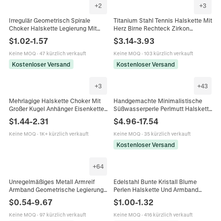
+
2
+
3
Irregulär Geometrisch Spirale
Titanium Stahl Tennis Halskette Mit
Choker Halskette Legierung Mit
Herz Birne Rechteck Zirkon
Harz Oval Inlay Vintage Avantgarde
Anhängern Bunte Cubic Zirkonia
$
1.02
-
1.57
$
3.14
-
3.93
Schmuck Für Frauen
Choker Für Damen
Keine MOQ
·
47 kürzlich verkauft
Keine MOQ
·
103 kürzlich verkauft
Kostenloser Versand
Kostenloser Versand
+
3
+
43
Mehrlagige Halskette Choker Mit
Handgemachte Minimalistische
Großer Kugel Anhänger Eisenkette
Süßwasserperle Perlmutt Halskette
Harz Punk Schmuck Für Damen
Vintage Barockperle Anhänger
$
1.44
-
2.31
$
4.96
-
17.54
Choker Mode Schmuck Für Damen
Keine MOQ
·
1K+ kürzlich verkauft
Keine MOQ
·
35 kürzlich verkauft
Kostenloser Versand
+
64
Unregelmäßiges Metall Armreif
Edelstahl Bunte Kristall Blume
Armband Geometrische Legierung
Perlen Halskette Und Armband
Wassertropfen Halskette Ring
Sommer Choker Schlüsselbein
$
0.54
-
9.67
$
1.00
-
1.32
Ohrringe Für Frauen Mode
Kette Schmuck Für Frauen
Minimalistisch
Keine MOQ
·
97 kürzlich verkauft
Keine MOQ
·
416 kürzlich verkauft