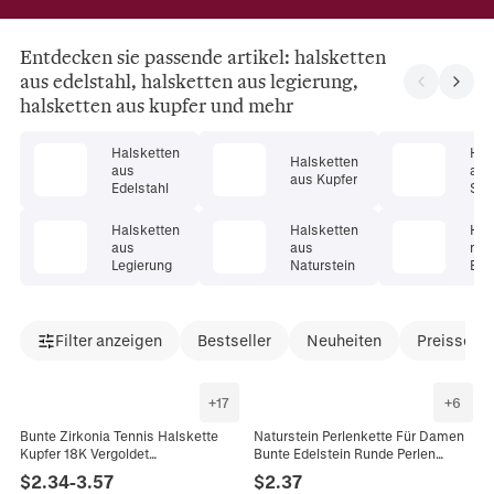
Entdecken sie passende artikel: halsketten
aus edelstahl, halsketten aus legierung,
halsketten aus kupfer und mehr
Halsketten
Hal
Halsketten
aus
aus
aus Kupfer
Edelstahl
Ster
er
Halsketten
Halsketten
Hal
aus
aus
mit
Legierung
Naturstein
Ede
Filter anzeigen
Bestseller
Neuheiten
Preissenk
+
17
+
6
Bunte Zirkonia Tennis Halskette
Naturstein Perlenkette Für Damen
Kupfer 18K Vergoldet
Bunte Edelstein Runde Perlen
Smaragdschliff Rechteckige Runde
Choker Bohemian Sommer
$
2.34
-
3.57
$
2.37
Steine Choker Schmuck Für
Schmuck Mit Legierung