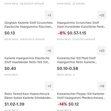
Haarschmuck
Damen Mädchen
Keine MOQ
·
118 kürzlich verkauft
Keine MOQ
·
22 Aufrufe
+
3
+
32
Gingham Karierte Stoff Scrunchies
Haargummis Scrunchies Stoff
Elastische Haargummis Rüschen
Samt Kunstleder Künstliche Perle
Pferdeschwanzhalter Weiches
Schleife Schal Floral Herz Kariert
$
0.13
-
8
%
$
0.57
-
1.15
Stirnband Damen Mädchen
Elastisch Pferdeschwanz Halter
Haarschmuck
Koreanischen Stil Frauen
Keine MOQ
·
436 kürzlich verkauft
Keine MOQ
·
12 kürzlich verkauft
+
6
+
23
Karierte Haargummis Elastische
Koreanischer Stil Plaid Stoff
Stoff Haarbänder Retro INS Stil
Haargummis Retro Karierte
Große Haargummis Für Damen
Haarbänder Für Damen Vintage
$
0.40
$
0.10
-
0.58
Mädchen Haarschmuck
Groß Mittel Klein Ponytail Halter
Zubehör
Keine MOQ
Misch-MOQ
:
2
+
2
+
18
Retro Tweed Karo Haarschmuck
Koreanischer Preppy-Stil Karierter
Bären Spitze Karierte Stirnbänder
Stoff Haargummi Pferdeschwanz
Schleifen Scrunchies Für Damen
Halter Elastische Haarbänder Mode
$
1.02
-
1.39
-
14
%
$
0.12
Mädchen Täglicher Haarschmuck
Karo Haarschmuck Für Damen
Mädchen
Keine MOQ
Keine MOQ