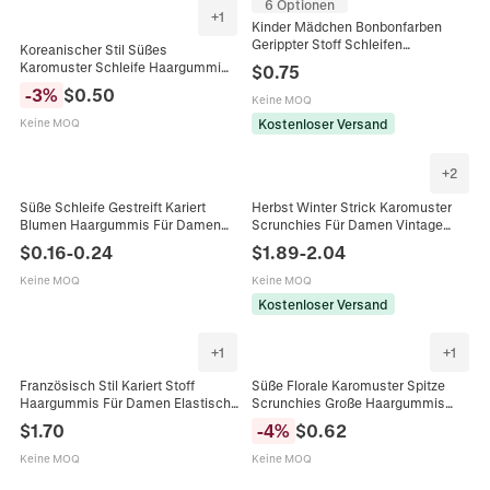
6 Optionen
+
1
Kinder Mädchen Bonbonfarben
Gerippter Stoff Schleifen
Koreanischer Stil Süßes
Haargummi Süße Karierte
Karomuster Schleife Haargummi
$
0.75
Elastische Scrunchies
Set Stoff Elastische Scrunchies Für
-
3
%
$
0.50
Handgefertigte Haarschmuck
Keine MOQ
Damen Mädchen Täglich
Haarschmuck Seil
Kostenloser Versand
Keine MOQ
+
2
Süße Schleife Gestreift Kariert
Herbst Winter Strick Karomuster
Blumen Haargummis Für Damen
Scrunchies Für Damen Vintage
Mädchen Polyester Chouchous Mit
Karo Haargummis Elastisch
$
0.16
-
0.24
$
1.89
-
2.04
Stoffetikett Niedliches
Handgemacht Rüschen
Bärenmuster Haarschmuck
Haarschmuck
Keine MOQ
Keine MOQ
Kostenloser Versand
+
1
+
1
Französisch Stil Kariert Stoff
Süße Florale Karomuster Spitze
Haargummis Für Damen Elastische
Scrunchies Große Haargummis
Haargummi Handgefertigt Kariert
Vintage Stoff Haarbänder Für
$
1.70
-
4
%
$
0.62
Pferdeschwanz Halter
Damen Täglich Kopfschmuck
Haarschmuck
Accessoires
Keine MOQ
Keine MOQ