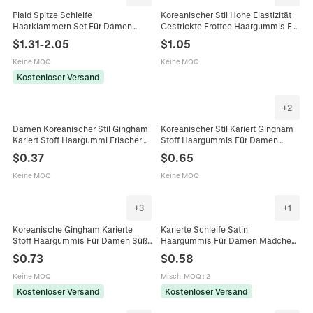
Plaid Spitze Schleife
Koreanischer Stil Hohe Elastizität
Haarklammern Set Für Damen
Gestrickte Frottee Haargummis Für
Süße Karomuster Haargummis
Damen Mädchen Minimalistische
$
1.31
-
2.05
$
1.05
Stoff Stirnband Mode
Karierte Haarbänder In Dose
Haarschmuck Haar Dekoration
Keine MOQ
Keine MOQ
Kostenloser Versand
+
2
Damen Koreanischer Stil Gingham
Koreanischer Stil Kariert Gingham
Kariert Stoff Haargummi Frischer
Stoff Haargummis Für Damen
Preppy Stil Elastischer Großer
Handgefertigt Elastische
$
0.37
$
0.65
Darm Ring Haarseil Täglich
Pferdeschwanz Halter
Zubehör
Haarschmuck
Keine MOQ
Keine MOQ
+
3
+
1
Koreanische Gingham Karierte
Karierte Schleife Satin
Stoff Haargummis Für Damen Süße
Haargummis Für Damen Mädchen
Preppy Plaid Elastische Haarbänder
Doppelschicht Gingham
$
0.73
$
0.58
Mode Pferdeschwanz Halter
Scrunchies Süßer Preppy Stil
Accessoires
Kopfschmuck Zubehör
Keine MOQ
Misch-MOQ
:
2
Kostenloser Versand
Kostenloser Versand