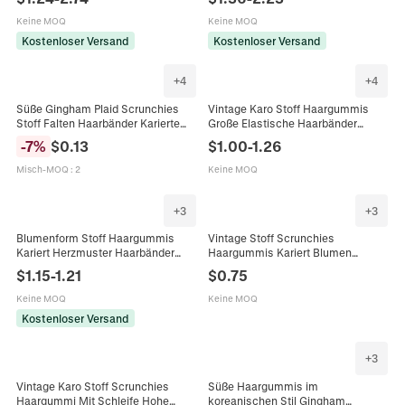
Haarbänder Kopfschmuck
Scrunchies Stern Knopf
Accessoires
Haarspangen Set
Keine MOQ
Keine MOQ
Kostenloser Versand
Kostenloser Versand
+
4
+
4
Süße Gingham Plaid Scrunchies
Vintage Karo Stoff Haargummis
Stoff Falten Haarbänder Karierte
Große Elastische Haarbänder
Elastische Haargummis
Dickes Schwamm Stirnband
-
7
%
$
0.13
$
1.00
-
1.26
Pferdeschwanz Halter Für Damen
Karierter Haarschmuck Für Damen
Mädchen Haarschmuck
Misch-MOQ
:
2
Keine MOQ
+
3
+
3
Blumenform Stoff Haargummis
Vintage Stoff Scrunchies
Kariert Herzmuster Haarbänder
Haargummis Kariert Blumen
Süße Schleife Haarspangen Für
Leopard Muster Elastisch
$
1.15
-
1.21
$
0.75
Kinder Mädchen Täglich Dekor
Koreanischer Stil Haarschmuck Für
Schmuck
Damen
Keine MOQ
Keine MOQ
Kostenloser Versand
+
3
Vintage Karo Stoff Scrunchies
Süße Haargummis im
Haargummi Mit Schleife Hohe
koreanischen Stil Gingham