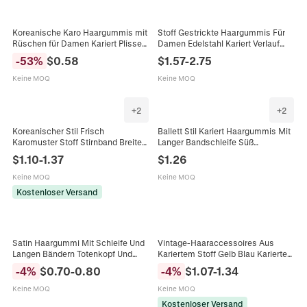
Koreanische Karo Haargummis mit
Stoff Gestrickte Haargummis Für
Rüschen für Damen Kariert Plissee
Damen Edelstahl Kariert Verlauf
Elastische Haarbänder Vintage
Kirsche Stickerei Band Haarbänder
-
53
%
$
0.58
$
1.57
-
2.75
Haarschmuck
Süßer Kopfschmuck
Keine MOQ
Keine MOQ
+
2
+
2
Koreanischer Stil Frisch
Ballett Stil Kariert Haargummis Mit
Karomuster Stoff Stirnband Breite
Langer Bandschleife Süß
Schmale Haarbaender Süße Karo
Baumwolle Haarbänder Vintage
$
1.10
-
1.37
$
1.26
Haargummis Damen Täglich
Stoff Elastische Haarband Für
Schmuck
Damen
Keine MOQ
Keine MOQ
Kostenloser Versand
Satin Haargummi Mit Schleife Und
Vintage-Haaraccessoires Aus
Langen Bändern Totenkopf Und
Kariertem Stoff Gelb Blau Karierte
Karomuster Pferdeschwanzhalter
Haarspangen Schleifen-
-
4
%
$
0.70
-
0.80
-
4
%
$
1.07
-
1.34
Mode Haarschmuck Damen
Scrunchies Stirnbänder Für Damen
Mädchen Täglicher Haarschmuck
Keine MOQ
Keine MOQ
Kostenloser Versand