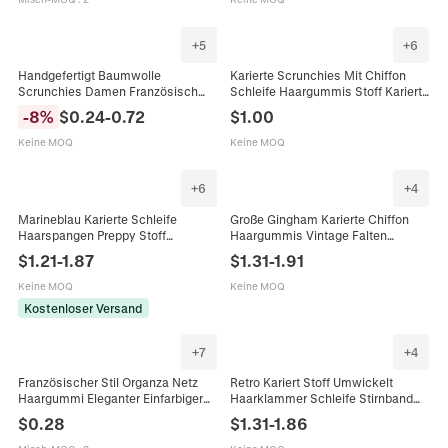
+
5
+
6
Handgefertigt Baumwolle
Karierte Scrunchies Mit Chiffon
Scrunchies Damen Französisch
Schleife Haargummis Stoff Kariert
Vintage Gepunktet
Pferdeschwanzhalter Süße
-
8
%
$
0.24
-
0.72
$
1.00
Leopardenmuster Kariert Gestreift
Haaccessoires Für Damen
Schleife Haargummis Elastische
Keine MOQ
Keine MOQ
Haarbänder
+
6
+
4
Marineblau Karierte Schleife
Große Gingham Karierte Chiffon
Haarspangen Preppy Stoff
Haargummis Vintage Falten
Bestickte Haarreif Scrunchies
Elastische Haarseile
$
1.21
-
1.87
$
1.31
-
1.91
Künstliche Perle Haarschmuck Für
Pferdeschwanz Halter Damen
Damen
Haarschmuck
Keine MOQ
Keine MOQ
Kostenloser Versand
+
7
+
4
Französischer Stil Organza Netz
Retro Kariert Stoff Umwickelt
Haargummi Eleganter Einfarbiger
Haarklammer Schleife Stirnband
Karierter Stoff Haarseil Große
Haargummi Für Damen Koreanisch
$
0.28
$
1.31
-
1.86
Haarbänder Kopfschmuck Für
Süß Haarschmuck
Damen