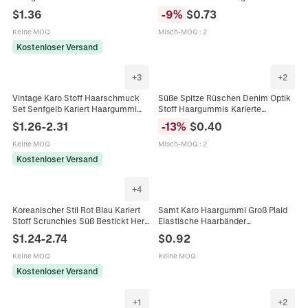
Elastizität Koreanischer Stil
Karomuster Elastische Stoff
$
1.36
-
9
%
$
0.73
Schicker Haarschmuck
Haarbänder Große Haarschlaufen
Für Damen Mädchen
Keine MOQ
Misch-MOQ
:
2
Kostenloser Versand
+
3
+
2
Vintage Karo Stoff Haarschmuck
Süße Spitze Rüschen Denim Optik
Set Senfgelb Kariert Haargummi
Stoff Haargummis Karierte
Stirnband Herz Bär Haarklammern
Gestreifte Elastische Haarbänder
$
1.26
-
2.31
-
13
%
$
0.40
Für Damen Mädchen
Für Damen Mädchen Täglicher
Haarschmuck
Keine MOQ
Misch-MOQ
:
2
Kostenloser Versand
+
4
Koreanischer Stil Rot Blau Kariert
Samt Karo Haargummi Groß Plaid
Stoff Scrunchies Süß Bestickt Herz
Elastische Haarbänder
Haargummi Vintage Karo
Koreanischen Stil Herbst Winter
$
1.24
-
2.74
$
0.92
Haarschmuck Für Damen
Haarschmuck Für Damen
Mädchen
Keine MOQ
Keine MOQ
Kostenloser Versand
+
1
+
2