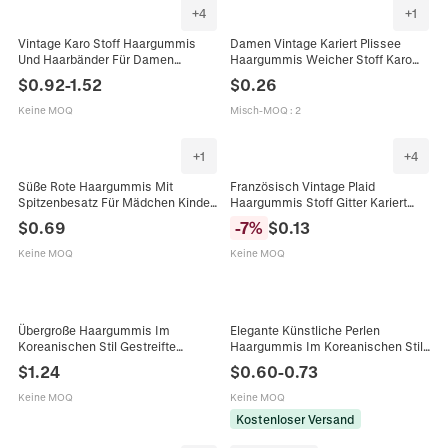
+
4
+
1
Vintage Karo Stoff Haargummis
Damen Vintage Kariert Plissee
Und Haarbänder Für Damen
Haargummis Weicher Stoff Karo
Klassische Karomuster Plissierte
Pferdeschwanz Halter Elastische
$
0.92
-
1.52
$
0.26
Haarbänder Mode Haarschmuck
Haarbänder Schmuck
Keine MOQ
Misch-MOQ
:
2
+
1
+
4
Süße Rote Haargummis Mit
Französisch Vintage Plaid
Spitzenbesatz Für Mädchen Kinder
Haargummis Stoff Gitter Kariert
Gepunktet Kariert Schleife Muster
Elastische Haarbänder
$
0.69
-
7
%
$
0.13
Stoff Haarbänder Haarschmuck
Pferdeschwanz Halter Damen
Mode Haarschmuck
Keine MOQ
Keine MOQ
Übergroße Haargummis Im
Elegante Künstliche Perlen
Koreanischen Stil Gestreifte
Haargummis Im Koreanischen Stil
Karierte Stoff Scrunchies Für
Elastische Stoff Haarbänder
$
1.24
$
0.60
-
0.73
Damen Blau Weiß Plaid Elastische
Karierte Gestreifte
Haarbänder
Pferdeschwanzhalter Damen
Keine MOQ
Keine MOQ
Haarschmuck
Kostenloser Versand