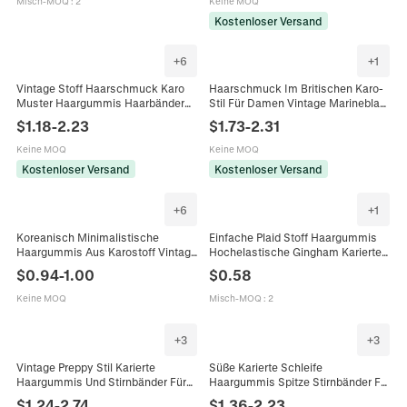
Misch-MOQ
:
2
Keine MOQ
Kostenloser Versand
+
6
+
1
Vintage Stoff Haarschmuck Karo
Haarschmuck Im Britischen Karo-
Muster Haargummis Haarbänder
Stil Für Damen Vintage Marineblau
Herz Haarklammern Künstliche
Khaki Karierte Bogen
$
1.18
-
2.23
$
1.73
-
2.31
Perlen Für Damen
Haarklammern Große Scrunchies
Preppy Haargummis
Keine MOQ
Keine MOQ
Kostenloser Versand
Kostenloser Versand
+
6
+
1
Koreanisch Minimalistische
Einfache Plaid Stoff Haargummis
Haargummis Aus Karostoff Vintage
Hochelastische Gingham Karierte
Haarreifen Plissierte Haarbänder
Haarbänder Für Damen Mädchen
$
0.94
-
1.00
$
0.58
Karierte Kopfschmuck Für Damen
Pferdeschwanz Halter
Accessoires
Haarschmuck
Keine MOQ
Misch-MOQ
:
2
+
3
+
3
Vintage Preppy Stil Karierte
Süße Karierte Schleife
Haargummis Und Stirnbänder Für
Haargummis Spitze Stirnbänder Für
Damen Stoff Kariert Schleife Spitze
Damen Mädchen Niedliche Karo
$
1.24
-
2.74
$
1.36
-
2.23