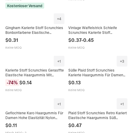
Kostenloser Versand
+
4
Gingham Karierte Stoff Scrunchies
Vintage Waffelstrick Schleife
Bonbonfarbene Elastische
Scrunchies Karierte Stoff
Haargummis Mit Herzetikett Süße
Haargummis Elastische
$
0.31
$
0.37
-
0.45
Weiche Haaraccessoires Für
Pferdeschwanz Halter
Mädchen Frauen
Französischer Stil Damen
Keine MOQ
Keine MOQ
Kopfbedeckung
+
1
+
3
Karierte Stoff Scrunchies Gerasffte
Süße Plaid Stoff Scrunchies
Elastische Haargummis Mit
Karierte Haargummis Für Damen
Zierperle Vintage Koreanischer Stil
Mädchen Vintage JK Uniform Stil
-
74
%
$
0.14
$
0.13
Für Damen Mädchen
Elastische Haarschmuck
Keine MOQ
Keine MOQ
+
1
+
1
Geflochtene Karo Haargummis Für
Plaid Stoff Scrunchies Retro Kariert
Damen Hohe Elastizität Nylon
Elastische Haargummis Süß
Pferdeschwanz Halter Vintage
Herbst Winter Haarschmuck Für
$
0.11
$
0.47
Erdtöne Haar Scrunchies
Damen
Accessoires
Misch-MOQ
:
2
Keine MOQ