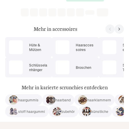
Mehr in accessoires
Hüte &
Haaracces
Son
Mützen
soires
en &
Schlüssela
Sch
Broschen
nhänger
Tüc
Mehr in karierte scrunchies entdecken
haargummis
haarband
haarklammern
stoff haargummi
zubehör
künstliche
de