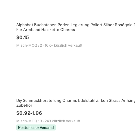
Alphabet Buchstaben Perlen Legierung Poliert Silber Roségold
Für Armband Halskette Charms
$
0.15
Misch-MOQ
:
2
·
16K+ kürzlich verkauft
Diy Schmuckherstellung Charms Edelstahl Zirkon Strass Anhän
Zubehör
$
0.92
-
1.96
Misch-MOQ
:
3
·
243 kürzlich verkauft
Kostenloser Versand