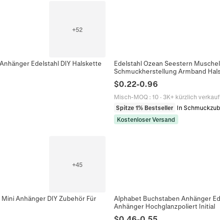
+
52
Anhänger Edelstahl DIY Halskette
Edelstahl Ozean Seestern Musche
Schmuckherstellung Armband Hal
$
0.22
-
0.96
Misch-MOQ
:
10
·
3K+ kürzlich verkauf
Spitze 1% Bestseller
In Schmuckzub
Kostenloser Versand
+
45
Mini Anhänger DIY Zubehör Für
Alphabet Buchstaben Anhänger Ede
Anhänger Hochglanzpoliert Initial
$
0.46
-
0.55