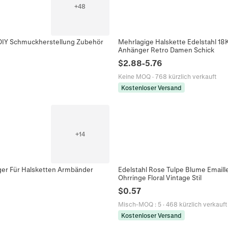
+
48
 DIY Schmuckherstellung Zubehör
Mehrlagige Halskette Edelstahl 18
Anhänger Retro Damen Schick
$
2.88
-
5.76
Keine MOQ
·
768 kürzlich verkauft
Kostenloser Versand
+
14
ger Für Halsketten Armbänder
Edelstahl Rose Tulpe Blume Email
Ohrringe Floral Vintage Stil
$
0.57
Misch-MOQ
:
5
·
468 kürzlich verkauft
Kostenloser Versand