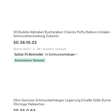
3D Bubble Alphabet Buchstaben Charms Puffy Balloon Initialen 
Schmuckherstellung Zubehör
$
0.34
-
10.22
Misch-MOQ
:
2
·
4K+ kürzlich verkauft
Spitze 1% Bestseller
In Schmuckanhänger
Kostenloser Versand
Obst Gemüse Schmuckanhänger Legierung Emaille Süße Bunte 
Ohrringe Halsketten
$
0.24
-
0.63