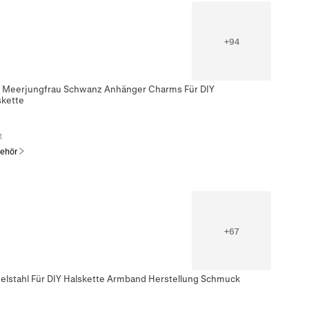
+
94
l Meerjungfrau Schwanz Anhänger Charms Für DIY
skette
t
ehör
+
67
lstahl Für DIY Halskette Armband Herstellung Schmuck