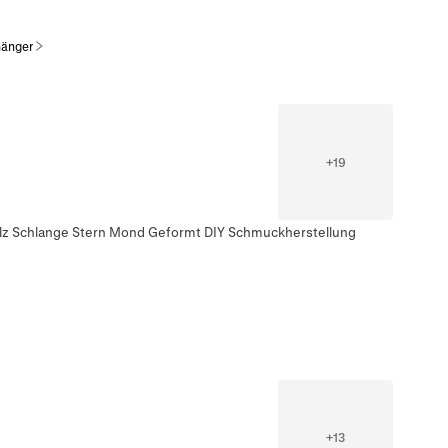
änger
+
19
Pilz Schlange Stern Mond Geformt DIY Schmuckherstellung
+
13