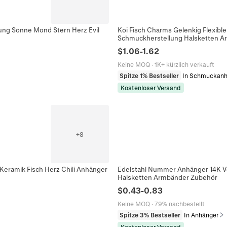
ung Sonne Mond Stern Herz Evil
Koi Fisch Charms Gelenkig Flexibl
Schmuckherstellung Halsketten A
$
1.06
-
1.62
Keine MOQ
·
1K+ kürzlich verkauft
Spitze 1% Bestseller
In Schmuckanh
Kostenloser Versand
+
8
 Keramik Fisch Herz Chili Anhänger
Edelstahl Nummer Anhänger 14K Ve
Halsketten Armbänder Zubehör
$
0.43
-
0.83
Keine MOQ
·
79% nachbestellt
Spitze 3% Bestseller
In Anhänger