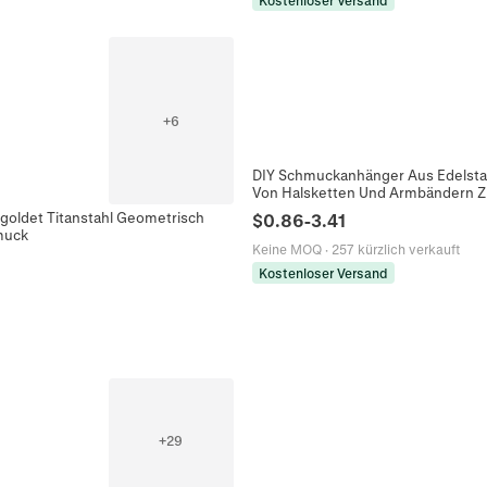
Kostenloser Versand
+
6
DIY Schmuckanhänger Aus Edelstah
Von Halsketten Und Armbändern 
goldet Titanstahl Geometrisch
$
0.86
-
3.41
muck
Keine MOQ
·
257 kürzlich verkauft
Kostenloser Versand
+
29