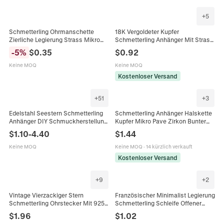
+
5
Schmetterling Ohrmanschette
18K Vergoldeter Kupfer
Zierliche Legierung Strass Mikro
Schmetterling Anhänger Mit Strass
Pave Clip Ohrringe Koreanischer
Eingelegt Personalisiert Mode
-
5
%
$
0.35
$
0.92
Stil Für Damen
Schmuck Zubehör Für DIY
Halskette
Keine MOQ
Keine MOQ
Kostenloser Versand
+
51
+
3
Edelstahl Seestern Schmetterling
Schmetterling Anhänger Halskette
Anhänger DIY Schmuckherstellung
Kupfer Mikro Pave Zirkon Bunter
Ozean Stil Emaille Tropföl Charms
Kristall Modeschmuck Für Damen
$
1.10
-
4.40
$
1.44
Für Halskette Armband Damen
Eleganter Schmuck
Zubehör
Keine MOQ
Keine MOQ
·
14 kürzlich verkauft
Kostenloser Versand
+
9
+
2
Vintage Vierzackiger Stern
Französischer Minimalist Legierung
Schmetterling Ohrstecker Mit 925
Schmetterling Schleife Offener
Sterlingsilber Stift Kupfer Zirkonia
Ring Für Damen Vintage
$
1.96
$
1.02
Schmuck Für Damen Herren
Geometrischer Statement