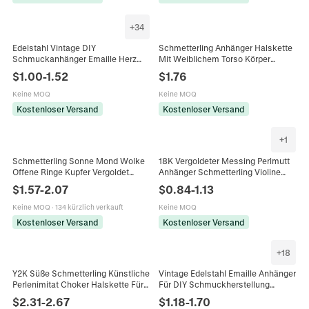
+
34
Edelstahl Vintage DIY
Schmetterling Anhänger Halskette
Schmuckanhänger Emaille Herz
Mit Weiblichem Torso Körper
Schmetterling Blume Tierformen
Design Titan Stahl Schmuck Für
$
1.00
-
1.52
$
1.76
Anhänger Für Halskette Armband
Frauen Schlüsselbein Kette
Schmuckherstellung Zubehör
Keine MOQ
Keine MOQ
Kostenloser Versand
Kostenloser Versand
+
1
Schmetterling Sonne Mond Wolke
18K Vergoldeter Messing Perlmutt
Offene Ringe Kupfer Vergoldet
Anhänger Schmetterling Violine
Zirkon Verstellbar Mode Schmuck
Kleeblatt Form Mit Strass Eingelegt
$
1.57
-
2.07
$
0.84
-
1.13
Für Frauen Elegant
DIY Zubehör
Keine MOQ
·
134 kürzlich verkauft
Keine MOQ
Kostenloser Versand
Kostenloser Versand
+
18
Y2K Süße Schmetterling Künstliche
Vintage Edelstahl Emaille Anhänger
Perlenimitat Choker Halskette Für
Für DIY Schmuckherstellung
Damen Legierung Emaille Herz
Schmetterling Biene Kreuz Nur
$
2.31
-
2.67
$
1.18
-
1.70
Stern Schlange Fee Anhänger
Anhänger (Ohne Kette)