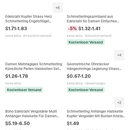
+
6
Edelstahl Kupfer Strass Herz
Schmetterlingsarmband aus
Schmetterling Engelsflügel
Edelstahl für Damen Einfaches
Anhänger Halskette Für Damen
Zirkonia Eingelegtes
$
1.71
-
1.83
-
5
%
$
1.32
-
1.41
Verstellbare Kette Individueller
Schmetterlingsanhänger
Schmuck
Handschmuck Verstellbar Gold
Keine MOQ
·
811 kürzlich verkauft
Keine MOQ
·
16 kürzlich verkauft
Roségold Silber
Kostenloser Versand
+
4
Damen Mehrlagiges Schmetterling
Geometrische Ohrstecker
Künstliche Perlen Halsketten Set
Hängeohrringe Legierung Strass
Vintage Gold Silber Plattiert Kupfer
Imitationsperle Herz Schmetterling
$
1.26
-
1.78
$
0.67
-
1.20
Legierung Zirkonia Anhänger
Stern Hase Mit Silbernem
Quaste Schmuck Geschenk
Ohrstecker
Keine MOQ
Keine MOQ
·
1 Bewertungen
Kostenloser Versand
Kostenloser Versand
+
2
Boho Edelstahl Vergoldete Multi
Schmetterling Anhänger Halskette
Anhänger Halskette Für Damen
Kupfer Vergoldet Mit Bunten Kristall
Strass Künstliche Perle Sonne
Zirkonia Schlüsselbein Kette Luxus
$
5.19
-
6.50
$
1.49
Mond Schmetterling Herz Anhänger
Mode Schmuck Für Frauen
Schmuck