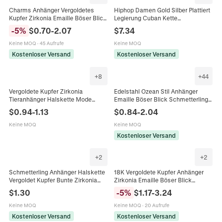
Charms Anhänger Vergoldetes
Hiphop Damen Gold Silber Plattiert
Kupfer Zirkonia Emaille Böser Blick
Legierung Cuban Kette
Hamsa Hand Herz Schmetterling
Schmetterling Halskette Mit Strass
-
5
%
$
0.70
-
2.07
$
7.34
DIY Schmuckherstellung Zubehör
Bunt Kristall Choker Schmuck
Keine MOQ
·
45 Aufrufe
Keine MOQ
Kostenloser Versand
Kostenloser Versand
+
8
+
44
Vergoldete Kupfer Zirkonia
Edelstahl Ozean Stil Anhänger
Tieranhänger Halskette Mode
Emaille Böser Blick Schmetterling
Biene Libelle Kolibri Schmetterling
Herz Charm Für DIY
$
0.94
-
1.13
$
0.84
-
2.04
Charme Kette Für Damen
Schmuckherstellung Zubehör
Geschenk
Keine MOQ
Keine MOQ
Kostenloser Versand
+
2
+
2
Schmetterling Anhänger Halskette
18K Vergoldete Kupfer Anhänger
Vergoldet Kupfer Bunte Zirkonia
Zirkonia Emaille Böser Blick
Elegant Mode Schmuck Für Damen
Hamsa Hand Kreuz Schmetterling
$
1.30
-
5
%
$
1.17
-
3.24
Für DIY Schmuckherstellung
Keine MOQ
Keine MOQ
·
20 Aufrufe
Kostenloser Versand
Kostenloser Versand