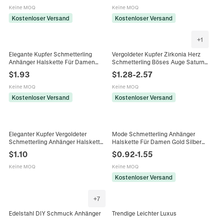
Schmuck
Keine MOQ
Keine MOQ
Kostenloser Versand
Kostenloser Versand
+
1
Elegante Kupfer Schmetterling
Vergoldeter Kupfer Zirkonia Herz
Anhänger Halskette Für Damen
Schmetterling Böses Auge Saturn
Mikro Eingelegtes Zirkonia Luxus
Anhänger Für DIY
$
1.93
$
1.28
-
2.57
Galvanisierte O-Kette Schmuck
Schmuckherstellung Halskette
Geschenk
Ohrring Zubehör
Keine MOQ
Keine MOQ
Kostenloser Versand
Kostenloser Versand
Eleganter Kupfer Vergoldeter
Mode Schmetterling Anhänger
Schmetterling Anhänger Halskette
Halskette Für Damen Gold Silber
Baguette Zirkonia Ausgehöhlt Tier
Legierung Lagen-Choker-Kette
$
1.10
$
0.92
-
1.55
Halsketten Für Damen Schmuck
Strass Buchstabe Schmuck
Geschenk
Keine MOQ
Keine MOQ
Kostenloser Versand
+
7
Edelstahl DIY Schmuck Anhänger
Trendige Leichter Luxus