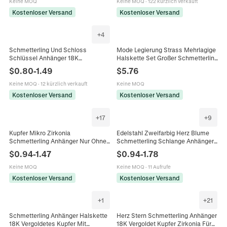
Keine MOQ
Keine MOQ
·
122 kürzlich verkauft
Kostenloser Versand
Kostenloser Versand
+
4
Schmetterling Und Schloss
Mode Legierung Strass Mehrlagige
Schlüssel Anhänger 18K
Halskette Set Großer Schmetterling
Vergoldetes Kupfer Bunter Zirkon
Anhänger Bunte Edelstein
$
0.80
-
1.49
$
5.76
Emaille DIY Schmuckherstellung
Panzerkette Damen Party Schmuck
Charms
Keine MOQ
·
12 kürzlich verkauft
Keine MOQ
Kostenloser Versand
Kostenloser Versand
+
17
+
9
Kupfer Mikro Zirkonia
Edelstahl Zweifarbig Herz Blume
Schmetterling Anhänger Nur Ohne
Schmetterling Schlange Anhänger
Kette Gold Plattiert Biene Stern
Für Damen DIY
$
0.94
-
1.47
$
0.94
-
1.78
Charms Für DIY
Schmuckherstellung
Schmuckherstellung Halsketten
Bastelzubehör Zubehör
Keine MOQ
Keine MOQ
·
11 Aufrufe
Kostenloser Versand
Kostenloser Versand
+
1
+
21
Schmetterling Anhänger Halskette
Herz Stern Schmetterling Anhänger
18K Vergoldetes Kupfer Mit
18K Vergoldet Kupfer Zirkonia Für