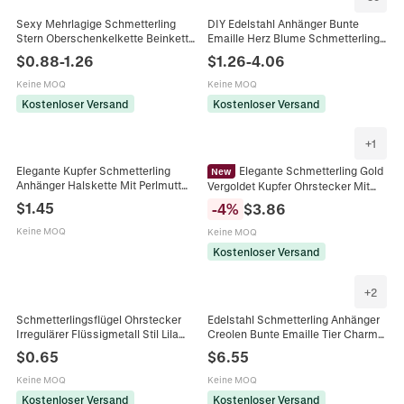
Sexy Mehrlagige Schmetterling
DIY Edelstahl Anhänger Bunte
Stern Oberschenkelkette Beinkette
Emaille Herz Blume Schmetterling
Für Damen Gold Silber Elastisch
Fisch Muschel Formen Vergoldet
$
0.88
-
1.26
$
1.26
-
4.06
Beinring Körperschmuck Party
Schmuck Zubehör
Keine MOQ
Keine MOQ
Kostenloser Versand
Kostenloser Versand
+
1
Elegante Kupfer Schmetterling
Elegante Schmetterling Gold
New
Anhänger Halskette Mit Perlmutt
Vergoldet Kupfer Ohrstecker Mit
Muschel Strass Eingelegt
Zirkonia Und Emaille Mode
$
1.45
-
4
%
$
3.86
Schlüsselbeinkette Für Damen
Schmuck Für Damen
Mode Schmuck
Keine MOQ
Keine MOQ
Kostenloser Versand
+
2
Schmetterlingsflügel Ohrstecker
Edelstahl Schmetterling Anhänger
Irregulärer Flüssigmetall Stil Lila
Creolen Bunte Emaille Tier Charme
Zirkon Legierung Frauen Elfenohr
Ohr Schnalle Für Damen
$
0.65
$
6.55
Edelstahl Stecker
Minimalistischen Süßen Schmuck
Geschenk
Keine MOQ
Keine MOQ
Kostenloser Versand
Kostenloser Versand