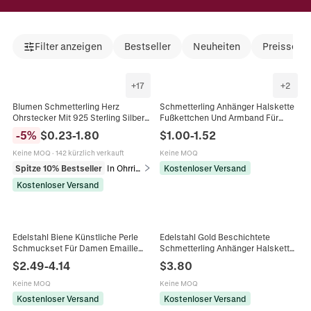
Filter anzeigen
Bestseller
Neuheiten
Preissenk
+
17
+
2
Blumen Schmetterling Herz
Schmetterling Anhänger Halskette
Ohrstecker Mit 925 Sterling Silber
Fußkettchen Und Armband Für
Ohrringpfosten Legierung
Damen Zirkonia Eingelegt
-
5
%
$
0.23
-
1.80
$
1.00
-
1.52
Künstliche Perle Rhinestone Floral
Legierung Schmuck Für Party Alltag
Schmuck Damen
Mode Geschenk
Keine MOQ
·
142 kürzlich verkauft
Keine MOQ
Spitze 10% Bestseller
In Ohrringe
Kostenloser Versand
Kostenloser Versand
Edelstahl Biene Künstliche Perle
Edelstahl Gold Beschichtete
Schmuckset Für Damen Emaille
Schmetterling Anhänger Halskette
Insekten Schmetterling Blume
Bunte Emaille Charms
$
2.49
-
4.14
$
3.80
Anhänger Halskette Ohrringe
Französischer Stil Schmuck Für
Schmuck
Damen Mädchen
Keine MOQ
Keine MOQ
Kostenloser Versand
Kostenloser Versand