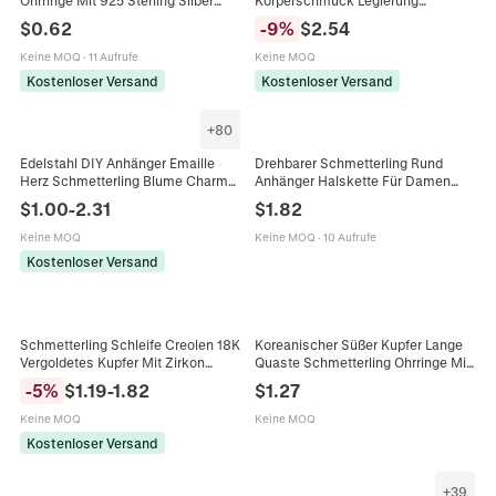
Ohrstecker S-Form Kette Dangle
Aluminium Metall Herz
$
0.62
-
9
%
$
2.54
Damen Elegant
Schmetterling Stern Münze Quaste
Sexy Bauchlkette Für Strand Party
Keine MOQ
·
11 Aufrufe
Keine MOQ
Schmuck
Kostenloser Versand
Kostenloser Versand
+
80
Edelstahl DIY Anhänger Emaille
Drehbarer Schmetterling Rund
Herz Schmetterling Blume Charm
Anhänger Halskette Für Damen
Für Schmuckherstellung Zubehör
Eingelegt Strass Künstliches
$
1.00
-
2.31
$
1.82
Mode Schmuckanhänger
Perlmutt Kette Schmuck Geschenk
Gold
Keine MOQ
Keine MOQ
·
10 Aufrufe
Kostenloser Versand
Schmetterling Schleife Creolen 18K
Koreanischer Süßer Kupfer Lange
Vergoldetes Kupfer Mit Zirkon
Quaste Schmetterling Ohrringe Mit
Elegant Minimalistisch Mode Für
Silber Ohrringpfosten Elegant
-
5
%
$
1.19
-
1.82
$
1.27
Frauen
Strass Ohrhänger Für Damen
Keine MOQ
Keine MOQ
Kostenloser Versand
+
39