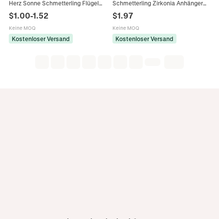
Herz Sonne Schmetterling Flügel
Schmetterling Zirkonia Anhänger
Blau Und Weiß Porzellan Emaille
Halskette Für Damen Kupfer Titan
$
1.00
-
1.52
$
1.97
Gold Vergoldet Kette Charms
Stahl Schlüsselbeinkette Schmuck
Keine MOQ
Keine MOQ
Kostenloser Versand
Kostenloser Versand