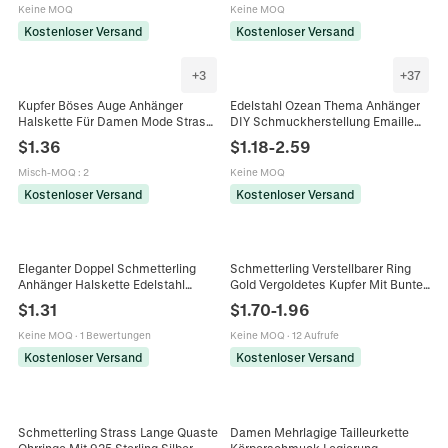
Fingerschmuck Geschenk
Keine MOQ
Keine MOQ
Kostenloser Versand
Kostenloser Versand
+
3
+
37
Kupfer Böses Auge Anhänger
Edelstahl Ozean Thema Anhänger
Halskette Für Damen Mode Strass
DIY Schmuckherstellung Emaille
Schmetterling Stern Runde Form
Fisch Muschel Schmetterling
$
1.36
$
1.18
-
2.59
Anhänger Böhmischer Schmuck
Blume Kokosnussbaum Charms
Geschenk
Strass Kunstperle Halskette
Misch-MOQ
:
2
Keine MOQ
Zubehör
Kostenloser Versand
Kostenloser Versand
Eleganter Doppel Schmetterling
Schmetterling Verstellbarer Ring
Anhänger Halskette Edelstahl
Gold Vergoldetes Kupfer Mit Bunten
Perlmutt Einlage 18K Vergoldet
Zirkonia Elegant Schmuck Für
$
1.31
$
1.70
-
1.96
Schmuck Für Damen
Frauen
Keine MOQ
·
1 Bewertungen
Keine MOQ
·
12 Aufrufe
Kostenloser Versand
Kostenloser Versand
Schmetterling Strass Lange Quaste
Damen Mehrlagige Tailleurkette
Ohrringe Mit 925 Sterling Silber
Körperschmuck Legierung