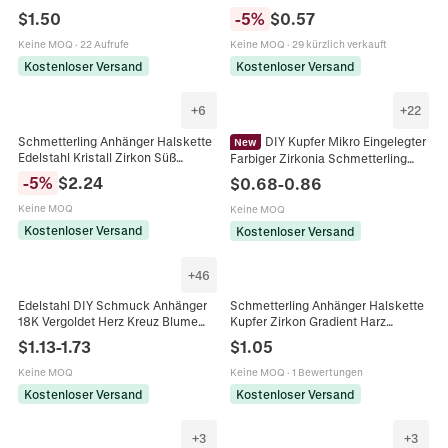
Gradienten Irisierenden Harzflügeln
DIY Schmuckherstellung Mode
$
1.50
-
5
%
$
0.57
Und Zirkon Eleganter Schmuck
Charms Mom Mama
Keine MOQ
·
22 Aufrufe
Keine MOQ
·
29 kürzlich verkauft
Kostenloser Versand
Kostenloser Versand
+
6
+
22
Schmetterling Anhänger Halskette
DIY Kupfer Mikro Eingelegter
New
Edelstahl Kristall Zirkon Süß
Farbiger Zirkonia Schmetterling
Elegant Schmuck Geschenk Für
Stern Herz Form
-
5
%
$
2.24
$
0.68
-
0.86
Frauen Mädchen
Schmuckanhänger Halsketten
Ohrring Zubehör Für Damen
Keine MOQ
Keine MOQ
Kostenloser Versand
Kostenloser Versand
+
46
Edelstahl DIY Schmuck Anhänger
Schmetterling Anhänger Halskette
18K Vergoldet Herz Kreuz Blume
Kupfer Zirkon Gradient Harz
Schmetterling Muschel Charms Für
Titanstahlkette Mode Eleganter
$
1.13
-
1.73
$
1.05
Halsketten Damen
Schmuck Für Frauen
Keine MOQ
Keine MOQ
·
1 Bewertungen
Kostenloser Versand
Kostenloser Versand
+
3
+
3