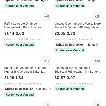
Spitze 3% Bestseller
In Ringe
Spitze 1% Bestseller
In Ringe
Kostenloser Versand
Kostenloser Versand
+
46
+
25
Raffia Gewebte Ohrringe
Vintage Geometrische Verstellbare
Handgefertigt Boho Blumen
Ringe Für Damen 18K Vergoldeter
Schmetterling Geometrisch
Edelstahl Naturstein Retro
$
1.44
-
2.62
$
2.05
-
2.82
Hängend Sommer Strand Urlaub
Schmuck Bohemischer Stil
Schmuck Damen
Keine MOQ
·
72 kürzlich verkauft
Keine MOQ
·
1K+ kürzlich verkauft
Kostenloser Versand
Spitze 1% Bestseller
In Ringe
Kostenloser Versand
+
18
+
20
Böser Blick Anhänger Halskette
Bohemian 18K Vergoldetes
Kupfer 18K Vergoldet Zirkonia
Edelstahl Fußkettchen Mit Bunten
Emaille Böhmischer Ethno
Emaille Perlen Verstellbare
$
1.29
-
1.84
$
0.87
-
0.97
Schmuck Für Damen
Lippenkette Schmuck Für Damen
Keine MOQ
·
1K+ kürzlich verkauft
Keine MOQ
·
109 kürzlich verkauft
Spitze 1% Bestseller
In Halsketten
Kostenloser Versand
Kostenloser Versand
+
6
+
8