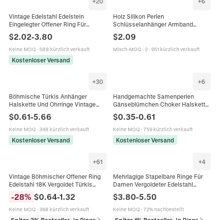
+
20
+
6
Vintage Edelstahl Edelstein
Holz Silikon Perlen
Eingelegter Offener Ring Für
Schlüsselanhänger Armband
Damen 18K Vergoldet Böhmischer
Handgelenkschlaufe Für Frauen
$
2.02
-
3.80
$
2.09
Geometrischer Fingerring Schmuck
Mit Lederquaste Und Holzscheibe
Zubehör
Boho Stil
Keine MOQ
·
588 kürzlich verkauft
Misch-MOQ
:
2
·
951 kürzlich verkauft
Kostenloser Versand
+
30
+
6
Böhmische Türkis Anhänger
Handgemachte Samenperlen
Halskette Und Ohrringe Vintage
Gänseblümchen Choker Halskette
Ethnischen Stil Legierung Wildleder
Bunt Böhmisch Legierung
$
0.61
-
5.66
$
0.35
-
0.61
Schnur Für Frauen
Verlängerungskette Schmuck Für
Damen
Keine MOQ
·
348 kürzlich verkauft
Keine MOQ
·
759 kürzlich verkauft
Kostenloser Versand
Kostenloser Versand
+
61
+
4
Vintage Böhmischer Offener Ring
Mehrlagige Stapelbare Ringe Für
Edelstahl 18K Vergoldet Türkis
Damen Vergoldeter Edelstahl
Tigerauge Verstellbarer Retro
Zirkonia Sonne Muschel Herz
-
28
%
$
0.64
-
1.32
$
3.80
-
5.50
Schmuck Für Damen
Vintage Böhmischer Schmuck
Keine MOQ
·
368 kürzlich verkauft
Keine MOQ
·
72% nachbestellt