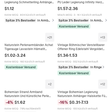
Legierung Schmetterling Anhänger
PU Leder Legierung Infinity Herz
Künstlicher Kristall Harzperlen
Anhänger Strass
$
1.12
$
1.57
-
2.36
Vintage Ethnisch Für Damen
Magnetverschluss Mode Damen
Keine MOQ
·
804 kürzlich verkauft
Misch-MOQ
:
3
·
1K+ kürzlich verkauft
Spitze 3% Bestseller
In Armbänder
Spitze 3% Bestseller
In Armbänder
Kostenloser Versand
+
21
+
13
Naturstein Perlenarmbänder Achat
Vintage Böhmischer Verstellbarer
Tigerauge Lavastein Hämatit
Offener Ring Edelstahl Vergoldet
Elastisch Handgefertigt Boho
Naturstein Türkis Schmuck Für
$
1.02
-
3.24
$
1.34
-
1.53
Schmuck Für Damen
Damen Retro
Keine MOQ
·
160 kürzlich verkauft
Keine MOQ
·
552 kürzlich verkauft
Kostenloser Versand
Spitze 3% Bestseller
In Ringe
Kostenloser Versand
+
2
+
12
Bohemian Strand Armband
Vintage Bohemian Legierung
Naturstein Und Künstliche Perle
Naturstein Anhänger Halskette Für
Elastisch Handkette Gold Muschel
Damen Mond Sonne Sonnenblume
-
4
%
$
1.62
-
16
%
$
0.31
-
7.13
Anhänger Urlaub Schmuck Für
Kristall Säule Draht Umwickelt
Frauen
Schmuck Kette
Keine MOQ
·
79% nachbestellt
Keine MOQ
·
155 kürzlich verkauft