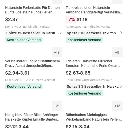
Naturstein Perlenkette Für Damen
Tierkreiszeichen Naturstein
Bunte Edelstein Runde Perlen
Armband Handgefertigt Verstellbar
Choker Bohemian Sommer
Gewebte Kordel Edelstein
$
2.37
-
7
%
$
1.18
Schmuck Mit Legierung
Schmuck Geschenk Für Damen
Verlängerung
Und Herren
Keine MOQ
·
1K+ kürzlich verkauft
Keine MOQ
·
3K+ kürzlich verkauft
Spitze 1% Bestseller
In Halsketten
Spitze 3% Bestseller
In Armbänder
Kostenloser Versand
Kostenloser Versand
+
13
+
9
Verstellbarer Ring Mit Naturlichem
Edelstahl Halskette Muschel
Druzy Achat Unregelmäßiger
Seestern Künstliche Perle Ozean
Rohstein Gehämmertes
Strand Sommerurlaub Schmuck
$
2.94
-
3.61
$
2.67
-
8.65
Vergoldetes Kupfer Boho Schmuck
Boho Trendige Frauen Nicht
Verblassen
Misch-MOQ
:
5
·
121 kürzlich verkauft
Keine MOQ
·
409 kürzlich verkauft
Kostenloser Versand
Spitze 3% Bestseller
In Halsketten
Kostenloser Versand
+
21
+
12
Heilig Herz Böser Blick Anhänger
Böhmisches Mehrlagiges
Halskette Kupfer Emaille Buntes
Wickelarmband Naturstein Perlen
Webseil Boho Vintage Schmuck
Zinklegierung Handgefertigt
$
2.12
-
3.44
$
2.15
-
3.04