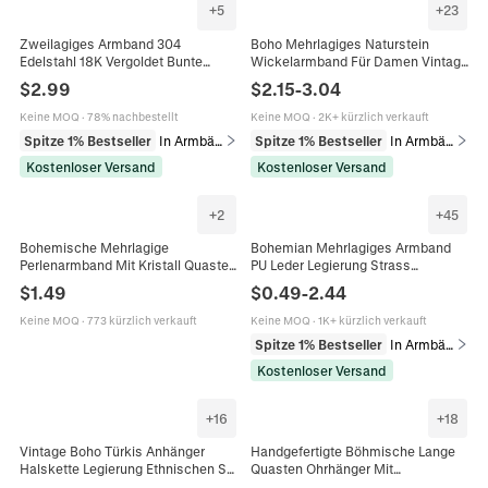
+
5
+
23
Zweilagiges Armband 304
Boho Mehrlagiges Naturstein
Edelstahl 18K Vergoldet Bunte
Wickelarmband Für Damen Vintage
Perlen Herz Mond Hamsa Hand
Ethnisch Türkis Tigerauge
$
2.99
$
2.15
-
3.04
Anhänger Boho Schmuck Für
Legierung Perlen Armband
Damen
Schmuck Geschenk
Keine MOQ
·
78% nachbestellt
Keine MOQ
·
2K+ kürzlich verkauft
Spitze 1% Bestseller
In Armbänder
Spitze 1% Bestseller
In Armbänder
Kostenloser Versand
Kostenloser Versand
+
2
+
45
Bohemische Mehrlagige
Bohemian Mehrlagiges Armband
Perlenarmband Mit Kristall Quaste
PU Leder Legierung Strass
Elastischer Handgefertigter
Magnetverschluss Kreuz
$
1.49
$
0.49
-
2.44
Modeschmuck Für Frauen
Lebensbaum Herz
Unendlichkeitsanhänger Damen
Keine MOQ
·
773 kürzlich verkauft
Keine MOQ
·
1K+ kürzlich verkauft
Spitze 1% Bestseller
In Armbänder
Kostenloser Versand
+
16
+
18
Vintage Boho Türkis Anhänger
Handgefertigte Böhmische Lange
Halskette Legierung Ethnischen Stil
Quasten Ohrhänger Mit
Schmuck Für Frauen Retro Titan
Natürlichem Bruchstein Und Eisen