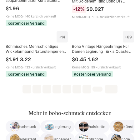
Leopardenmuster Künstlicher
Mit Goldenem Ring Boho DIY
Türkis Ohrhänger Legierung Strass
Zubehör Für Schmuckherstellung
$
1.96
-
12
%
$
0.027
Hängende Schmuck Ethno-Stil
Lesezeichen Heimdeko
Damen Geschenk
Keine MOQ
·
140 kürzlich verkauft
Misch-MOQ
:
100
·
92 kürzlich verkauft
Kostenloser Versand
+
14
+
69
Böhmisches Mehrschichtiges
Boho Vintage Hängeohrringe Für
Wickelarmband Natursteinperlen
Damen Legierung Türkis Quaste
Silberfarbenes Metall Vintage
Feder Ethnisch Retro Stil Schmuck
$
1.91
-
3.22
$
0.45
-
1.62
Ethno Armreif Schmuck Damen
Keine MOQ
·
133 kürzlich verkauft
Keine MOQ
·
55 kürzlich verkauft
Kostenloser Versand
Kostenloser Versand
Mehr in boho-schmuck entdecken
schmuck
legierung
halskette
künstlic
edelstahl
anhänger
ohrringe
ringe