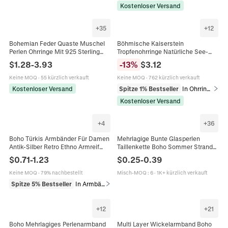
Kostenloser Versand
+
35
+
12
Bohemian Feder Quaste Muschel
Böhmische Kaiserstein
Perlen Ohrringe Mit 925 Sterling
Tropfenohrringe Natürliche See-
Silver Earring Post Vintage Ethnisch
Sediment-Jaspis Legierung Haken
$
1.28
-
3.93
-
13
%
$
3.12
Urlaub Stil Für Damen
Schmuck Ethno Vintage Für Damen
Keine MOQ
·
55 kürzlich verkauft
Keine MOQ
·
762 kürzlich verkauft
Kostenloser Versand
Spitze 1% Bestseller
In Ohrringe
Kostenloser Versand
+
4
+
36
Boho Türkis Armbänder Für Damen
Mehrlagige Bunte Glasperlen
Antik-Silber Retro Ethno Armreif
Taillenkette Boho Sommer Strand
Feder Sonne Blatt Charme
Bikini Körperschmuck
$
0.71
-
1.23
$
0.25
-
0.39
Schmuck Kombination Geschenk
Handgefertigt Für Damen
Keine MOQ
·
79% nachbestellt
Misch-MOQ
:
6
·
1K+ kürzlich verkauft
Spitze 5% Bestseller
In Armbänder
+
12
+
21
Boho Mehrlagiges Perlenarmband
Multi Layer Wickelarmband Boho