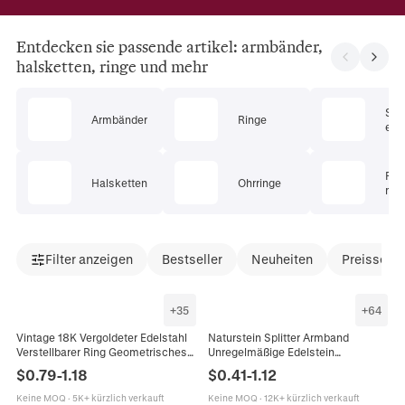
Entdecken sie passende artikel: armbänder,
halsketten, ringe und mehr
Sc
Armbänder
Ringe
ets
Pie
Halsketten
Ohrringe
mu
Filter anzeigen
Bestseller
Neuheiten
Preissenk
+
35
+
64
Vintage 18K Vergoldeter Edelstahl
Naturstein Splitter Armband
Verstellbarer Ring Geometrisches
Unregelmäßige Edelstein
Offenes Band Böhmischer
Fragmente Elastisch Handgemacht
$
0.79
-
1.18
$
0.41
-
1.12
Modeschmuck Für Damen
Boho Heilung Reiki Schmuck
Damen Herren
Keine MOQ
·
5K+ kürzlich verkauft
Keine MOQ
·
12K+ kürzlich verkauft