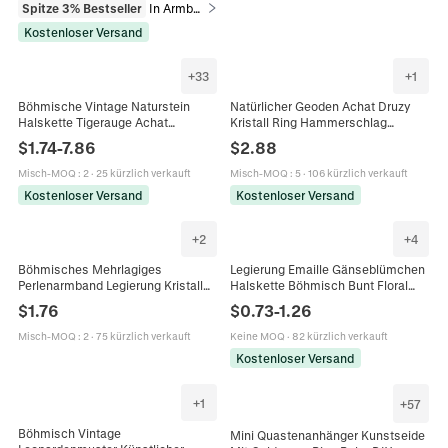
Spitze 3% Bestseller
In Armbänder
Kostenloser Versand
+
33
+
1
Böhmische Vintage Naturstein
Natürlicher Geoden Achat Druzy
Halskette Tigerauge Achat
Kristall Ring Hammerschlag
Süßwasserperle Muschel Perlen
Vergoldet Verstellbar Offen Boho
$
1.74
-
7.86
$
2.88
Schmuck Für Damen Täglich
Unregelmäßiger Schmuck
Accessoires
Misch-MOQ
:
2
·
25 kürzlich verkauft
Misch-MOQ
:
5
·
106 kürzlich verkauft
Kostenloser Versand
Kostenloser Versand
+
2
+
4
Böhmisches Mehrlagiges
Legierung Emaille Gänseblümchen
Perlenarmband Legierung Kristall
Halskette Böhmisch Bunt Floral
Rheinstein Harz Quaste Happy
Schlüsselbein Kette Mode
$
1.76
$
0.73
-
1.26
Buchstaben Anhänger Vintage
Schmuck Für Damen Und Mädchen
Schmuck Für Damen
Misch-MOQ
:
2
·
75 kürzlich verkauft
Keine MOQ
·
82 kürzlich verkauft
Kostenloser Versand
+
1
+
57
Böhmisch Vintage
Mini Quastenanhänger Kunstseide