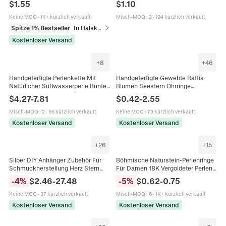
$
1.55
$
1.10
Stahlkette Zubehör
Ohrringstecker Für Damen Mode
Keine MOQ
·
1K+ kürzlich verkauft
Misch-MOQ
:
2
·
194 kürzlich verkauft
Spitze 1% Bestseller
In Halsketten
Kostenloser Versand
+
8
+
46
Handgefertigte Perlenkette Mit
Handgefertigte Gewebte Raffia
Natürlicher Süßwasserperle Bunter
Blumen Seestern Ohrringe
Kristallstein Edelstahl Böhmischer
Böhmischen Strand Urlaub Stil
$
4.27
-
7.81
$
0.42
-
2.55
Sommerstil Für Damen
Schmuck Für Frauen Bunt Zubehör
Misch-MOQ
:
2
·
66 kürzlich verkauft
Keine MOQ
·
73 kürzlich verkauft
Kostenloser Versand
Kostenloser Versand
+
26
+
15
Silber DIY Anhänger Zubehör Für
Böhmische Naturstein-Perlenringe
Schmuckherstellung Herz Stern
Für Damen 18K Vergoldeter Perlen-
Böser Blick Charms Strass Inlaid
Elastikring Bunter Edelstein-Achat-
-
4
%
$
2.46
-
27.48
-
5
%
$
0.62
-
0.75
Bohemian Damen Modeschmuck
Amethyst Handgefertigter
Schmuck
Keine MOQ
·
37 kürzlich verkauft
Misch-MOQ
:
6
·
1K+ kürzlich verkauft
Kostenloser Versand
Kostenloser Versand