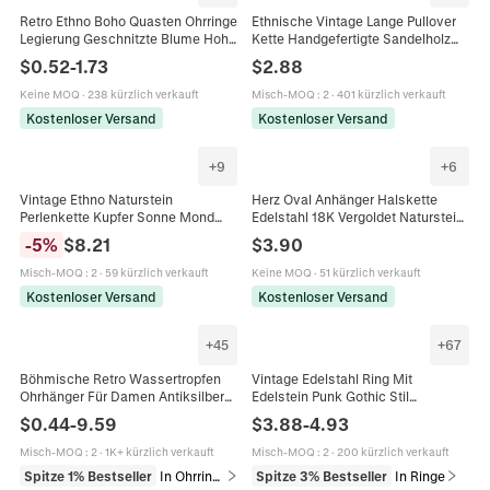
Retro Ethno Boho Quasten Ohrringe
Ethnische Vintage Lange Pullover
Legierung Geschnitzte Blume Hohl
Kette Handgefertigte Sandelholz
Mond Jhumka Glocke Tropfen
Holz Anhänger Verstellbare
$
0.52
-
1.73
$
2.88
Ohrringe Mit Stahl Ohrstift
Geflochtene Kordel Boho Schmuck
Keine MOQ
·
238 kürzlich verkauft
Misch-MOQ
:
2
·
401 kürzlich verkauft
Kostenloser Versand
Kostenloser Versand
+
9
+
6
Vintage Ethno Naturstein
Herz Oval Anhänger Halskette
Perlenkette Kupfer Sonne Mond
Edelstahl 18K Vergoldet Naturstein
Stern Anhänger Boho Schmuck Für
Türkis Tigerauge Muschel Boho
-
5
%
$
8.21
$
3.90
Damen Light Luxury Accessoire
Schmuck
Misch-MOQ
:
2
·
59 kürzlich verkauft
Keine MOQ
·
51 kürzlich verkauft
Kostenloser Versand
Kostenloser Versand
+
45
+
67
Böhmische Retro Wassertropfen
Vintage Edelstahl Ring Mit
Ohrhänger Für Damen Antiksilber
Edelstein Punk Gothic Stil
Legierung Künstliche Türkis Quaste
Schmuck Für Herren Und Damen
$
0.44
-
9.59
$
3.88
-
4.93
Ethnische Vintage Ohrringe
Bohemian Design Accessoire
Misch-MOQ
:
2
·
1K+ kürzlich verkauft
Misch-MOQ
:
2
·
200 kürzlich verkauft
Spitze 1% Bestseller
In Ohrringe
Spitze 3% Bestseller
In Ringe