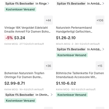
Spitze 1% Bestseller
In Ringe
Spitze 1% Bestseller
In Armbänder
Kostenloser Versand
+
44
+
106
Vintage 18K Vergoldet Edelstahl
Naturstein Perlenarmband
Emaille Armreif Für Damen Boho
Handgefertigt Geflochten
Bunte Bemalte Blumenmuster
Verstellbares Seil Boho Ethno
-
5
%
$
3.24
$
1.26
-
2.10
Klapparmreif Schmuck
Vintage Schmuck Unisex
Keine MOQ
·
277 kürzlich verkauft
Misch-MOQ
:
2
·
3K+ kürzlich verkauft
Spitze 1% Bestseller
In Armbänder
Kostenloser Versand
+
36
+
15
Bohemian Naturstein Tropfen
Böhmische Taillenkette Für Damen
Ohrringe Für Damen Bunte
Strandurlaub Accessoire Mit
Kaiserstein Marmor Textur
Kunstperle Muschel Seestern
$
2.99
-
8.71
$
1.10
-
6.02
Geometrischer Schmuck
Legierungsglied Mehrlagiger
Körperschmuck
Keine MOQ
·
1K+ kürzlich verkauft
Keine MOQ
·
180 kürzlich verkauft
Spitze 1% Bestseller
In Ohrringe
Kostenloser Versand
Kostenloser Versand