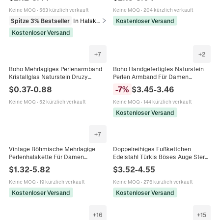
Für Damen
Ethnischer Stil Armreif Damen
Keine MOQ
·
563 kürzlich verkauft
Keine MOQ
·
204 kürzlich verkauft
Spitze 3% Bestseller
In Halsketten
Kostenloser Versand
Kostenloser Versand
+
7
+
2
Boho Mehrlagiges Perlenarmband
Boho Handgefertigtes Naturstein
Kristallglas Naturstein Druzy
Perlen Armband Für Damen
Anhänger Elastischer
Mehrschichtig Verstellbar Ethnisch
$
0.37
-
0.88
-
7
%
$
3.45
-
3.46
Modeschmuck Für Damen
Mode Schmuck Armband
Geschenk
Keine MOQ
·
52 kürzlich verkauft
Keine MOQ
·
144 kürzlich verkauft
Kostenloser Versand
+
7
Vintage Böhmische Mehrlagige
Doppelreihiges Fußkettchen
Perlenhalskette Für Damen
Edelstahl Türkis Böses Auge Stern
Unregelmäßiger Stein ABS
Lebensbaum Böhmischer Strand
$
1.32
-
5.82
$
3.52
-
4.55
Legierung Ethno-Stil Lagen-
Schmuck Für Damen
Schmuck
Keine MOQ
·
19 kürzlich verkauft
Keine MOQ
·
276 kürzlich verkauft
Kostenloser Versand
Kostenloser Versand
+
16
+
15