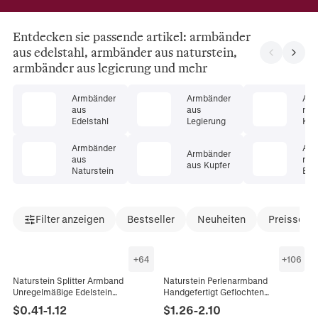
Entdecken sie passende artikel: armbänder
aus edelstahl, armbänder aus naturstein,
armbänder aus legierung und mehr
Armbänder
Armbänder
Arm
aus
aus
mit
Edelstahl
Legierung
Kris
Armbänder
Arm
Armbänder
aus
mit
aus Kupfer
Naturstein
Ede
Filter anzeigen
Bestseller
Neuheiten
Preissenk
+
64
+
106
Naturstein Splitter Armband
Naturstein Perlenarmband
Unregelmäßige Edelstein
Handgefertigt Geflochten
Fragmente Elastisch Handgemacht
Verstellbares Seil Boho Ethno
$
0.41
-
1.12
$
1.26
-
2.10
Boho Heilung Reiki Schmuck
Vintage Schmuck Unisex