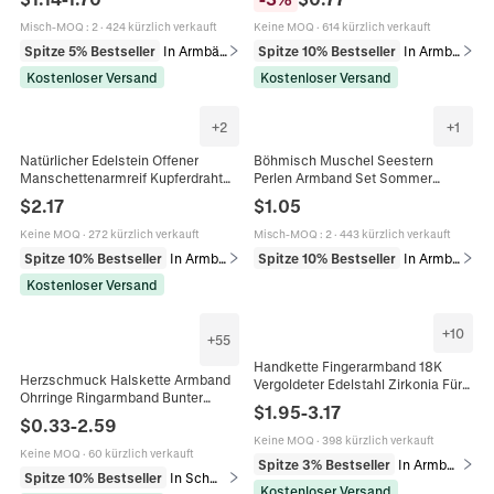
Lagen Elastisch Handgemacht
Schmuck
Armreif
Misch-MOQ
:
2
·
424 kürzlich verkauft
Keine MOQ
·
614 kürzlich verkauft
Spitze 5% Bestseller
In Armbänder
Spitze 10% Bestseller
In Armbänder
Kostenloser Versand
Kostenloser Versand
+
2
+
1
Natürlicher Edelstein Offener
Böhmisch Muschel Seestern
Manschettenarmreif Kupferdraht
Perlen Armband Set Sommer
Umwickelt Verstellbar
Strand Urlaub Mehrschichtige
$
2.17
$
1.05
Handgefertigt Böhmischer
Handgefertigte Glasperlen
Schmuck
Gewebte Armbänder Schmuck
Keine MOQ
·
272 kürzlich verkauft
Misch-MOQ
:
2
·
443 kürzlich verkauft
Spitze 10% Bestseller
In Armbänder
Spitze 10% Bestseller
In Armbänder
Kostenloser Versand
+
10
+
55
Handkette Fingerarmband 18K
Herzschmuck Halskette Armband
Vergoldeter Edelstahl Zirkonia Für
Ohrringe Ringarmband Bunter
Damen Ins Stil Minimalistischer
$
1.95
-
3.17
Strass Böhmischer
Schmuck Bohemian
$
0.33
-
2.59
Legierungsschmuck Für Damen
Keine MOQ
·
398 kürzlich verkauft
Keine MOQ
·
60 kürzlich verkauft
Spitze 3% Bestseller
In Armbänder
Spitze 10% Bestseller
In Schmucksets
Kostenloser Versand