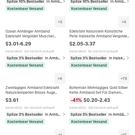
Spitze 10% Bestseller
In Armbänder
Spitze 10% Bestseller
In Armbänder
Kostenloser Versand
Kostenloser Versand
+
3
+
4
Ozean Anhänger Armband
Edelstahl Naturstein Künstliche
Edelstahl Vergoldet Muschel
Perle Halskette Armband Vergoldet
Seestern Künstliche Perle Sommer
Böhmisch Bruchstein Kette Für
$
3.01
-
6.29
$
2.05
-
3.37
Strandurlaub Boho Schmuck Für
Damen Schmuck
Damen
Keine MOQ
·
201 kürzlich verkauft
Keine MOQ
·
1K+ kürzlich verkauft
Spitze 3% Bestseller
In Armbänder
Spitze 3% Bestseller
In Halsketten
Kostenloser Versand
Kostenloser Versand
+
9
+
79
Zweilagiges Armband Edelstahl
Bohemian Mehrlagiges Gold Silber
Natursteinperlen Böses Auge
Kette Armband Set Für Damen
Sonnenanhänger Boho Vintage
Schmetterling Herz Anhänger
$
3.61
-
41
%
$
0.20
-
2.43
Schmuck Für Damen
Künstliche Perle Strass Schmuck
Keine MOQ
·
2K+ kürzlich verkauft
Keine MOQ
·
392 kürzlich verkauft
Spitze 3% Bestseller
In Armbänder
Spitze 5% Bestseller
In Armbänder
Kostenloser Versand
Kostenloser Versand
+
1
+
17