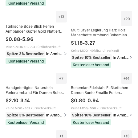
Kostenloser Versand
+
13
+
29
Türkische Böse Blick Perlen
Multi Layer Legierung Harz Holz
Armbänder Kupfer Gold Plattiert
Manschette Armband Bohemian
Künstliche Perle Stapelbare
$
0.88
-
5.96
Vintage Geometrische Offene
Bohemian Schmuck Damen Reise
$
1.18
-
3.27
Armreif Mode Schmuck Für Frauen
Geschenk
Misch-MOQ
:
3
·
294 kürzlich verkauft
Keine MOQ
·
49 kürzlich verkauft
Spitze 3% Bestseller
In Armbänder
Spitze 10% Bestseller
In Armbänder
Kostenloser Versand
Kostenloser Versand
+
7
+
14
Handgefertigtes Naturstein
Bohemian Edelstahl Fußkettchen
Perlenarmband Für Damen Boho
Damen Bunte Emaille Perlen
Bunter Halbedelstein Verstellbare
Fußkette Verstellbar Sommer
$
2.10
-
3.14
$
0.80
-
0.94
Vergoldete Kette Schmuck
Strand Urlaub Schmuck
Geschenk
Keine MOQ
·
369 kürzlich verkauft
Keine MOQ
·
500 kürzlich verkauft
Spitze 3% Bestseller
In Armbänder
Spitze 10% Bestseller
In Armbänder
Kostenloser Versand
Kostenloser Versand
+
1
+
13