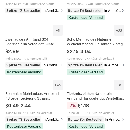
Damen Herren
Keine MOQ
·
12K+ kürzlich verkauft
Misch-MOQ
:
2
·
4K+ kürzlich verkauft
Spitze 1% Bestseller
In Armbänder
Spitze 1% Bestseller
In Armbänder
Kostenloser Versand
+
5
+
23
Zweilagiges Armband 304
Boho Mehrlagiges Naturstein
Edelstahl 18K Vergoldet Bunte
Wickelarmband Für Damen Vintage
Perlen Herz Mond Hamsa Hand
Ethnisch Türkis Tigerauge
$
2.99
$
2.15
-
3.04
Anhänger Boho Schmuck Für
Legierung Perlen Armband
Damen
Schmuck Geschenk
Keine MOQ
·
77% nachbestellt
Keine MOQ
·
2K+ kürzlich verkauft
Spitze 1% Bestseller
In Armbänder
Spitze 1% Bestseller
In Armbänder
Kostenloser Versand
Kostenloser Versand
+
45
+
8
Bohemian Mehrlagiges Armband
Tierkreiszeichen Naturstein
PU Leder Legierung Strass
Armband Handgefertigt Verstellbar
Magnetverschluss Kreuz
Gewebte Kordel Edelstein
$
0.49
-
2.44
-
7
%
$
1.18
Lebensbaum Herz
Schmuck Geschenk Für Damen
Unendlichkeitsanhänger Damen
Und Herren
Keine MOQ
·
1K+ kürzlich verkauft
Keine MOQ
·
3K+ kürzlich verkauft
Spitze 1% Bestseller
In Armbänder
Spitze 3% Bestseller
In Armbänder
Kostenloser Versand
Kostenloser Versand