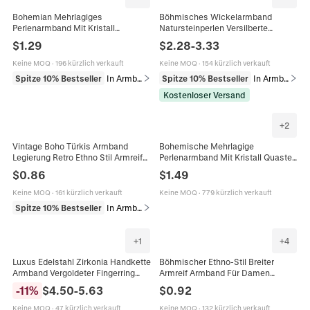
Bohemian Mehrlagiges
Böhmisches Wickelarmband
Perlenarmband Mit Kristall
Natursteinperlen Versilberte
Acrylperlen Und
Legierung Blume Kleeblatt
$
1.29
$
2.28
-
3.33
Legierungsanhängern Für Damen
Anhänger Vintage Ethnischer
Elastischer Retro Modeschmuck
Schmuck Damen
Keine MOQ
·
196 kürzlich verkauft
Keine MOQ
·
154 kürzlich verkauft
Spitze 10% Bestseller
In Armbänder
Spitze 10% Bestseller
In Armbänder
Kostenloser Versand
+
2
Vintage Boho Türkis Armband
Bohemische Mehrlagige
Legierung Retro Ethno Stil Armreif
Perlenarmband Mit Kristall Quaste
Für Damen
Elastischer Handgefertigter
$
0.86
$
1.49
Modeschmuck Für Frauen
Keine MOQ
·
161 kürzlich verkauft
Keine MOQ
·
779 kürzlich verkauft
Spitze 10% Bestseller
In Armbänder
+
1
+
4
Luxus Edelstahl Zirkonia Handkette
Böhmischer Ethno-Stil Breiter
Armband Vergoldeter Fingerring
Armreif Armband Für Damen
Sklavenarmband Für Damen Boho
Vintage Vergoldet Legierung Bunte
-
11
%
$
4.50
-
5.63
$
0.92
Schmuck
Steine Strass Eingelegter Offener
Armreif Schmuck Geschenk
Keine MOQ
·
47 kürzlich verkauft
Keine MOQ
·
132 kürzlich verkauft