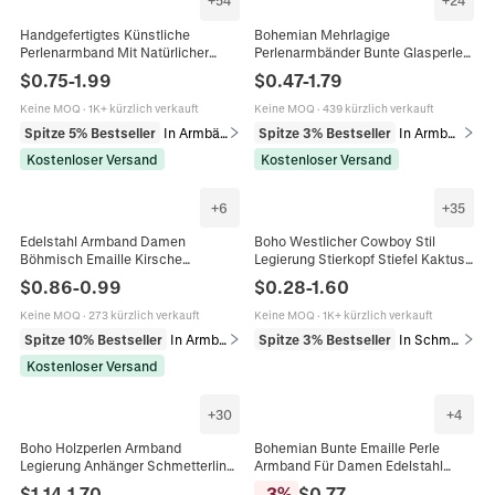
+
54
+
24
Handgefertigtes Künstliche
Bohemian Mehrlagige
Perlenarmband Mit Natürlicher
Perlenarmbänder Bunte Glasperlen
Künstliche Perle Glasperlen
Elastisch Harz Handgefertigter
$
0.75
-
1.99
$
0.47
-
1.79
Verstellbare Kordel Boho Stil
Schmuck Für Damen
Damen Geschenk
Keine MOQ
·
1K+ kürzlich verkauft
Keine MOQ
·
439 kürzlich verkauft
Spitze 5% Bestseller
In Armbänder
Spitze 3% Bestseller
In Armbänder
Kostenloser Versand
Kostenloser Versand
+
6
+
35
Edelstahl Armband Damen
Boho Westlicher Cowboy Stil
Böhmisch Emaille Kirsche
Legierung Stierkopf Stiefel Kaktus
Anhänger Verstellbar
Anhänger Schmuck Halskette
$
0.86
-
0.99
$
0.28
-
1.60
Hummerverschluss 14K
Armband Ohrringe Für Damen
Vergoldeter Retro Schmuck
Vintage Leder Schmuck
Keine MOQ
·
273 kürzlich verkauft
Keine MOQ
·
1K+ kürzlich verkauft
Spitze 10% Bestseller
In Armbänder
Spitze 3% Bestseller
In Schmucksets
Kostenloser Versand
+
30
+
4
Boho Holzperlen Armband
Bohemian Bunte Emaille Perle
Legierung Anhänger Schmetterling
Armband Für Damen Edelstahl
Lebensbaum Vintage Ethnisch
Minimalistisch Verstellbare Kette
$
1.14
-
1.70
-
3
%
$
0.77