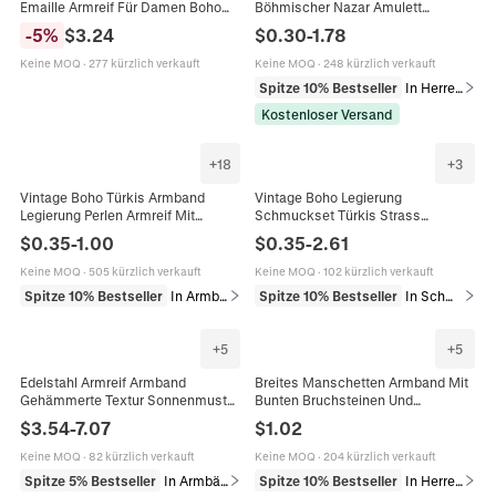
Emaille Armreif Für Damen Boho
Böhmischer Nazar Amulett
Bunte Bemalte Blumenmuster
Schutzschmuck Für Herren Damen
-
5
%
$
3.24
$
0.30
-
1.78
Klapparmreif Schmuck
Handgefertigt Gewebtes Seil
Verstellbar Elastisch Legierung
Keine MOQ
·
277 kürzlich verkauft
Keine MOQ
·
248 kürzlich verkauft
Harz
Spitze 10% Bestseller
In Herrenarmbänder
Kostenloser Versand
+
18
+
3
Vintage Boho Türkis Armband
Vintage Boho Legierung
Legierung Perlen Armreif Mit
Schmuckset Türkis Strass
Tieranhängern Schmetterling
Eingelegte Halskette Ohrringe
$
0.35
-
1.00
$
0.35
-
2.61
Schildkröte Böser Blick Für Damen
Armband Ring Für Damen Ethnisch
Stil Zubehör
Keine MOQ
·
505 kürzlich verkauft
Keine MOQ
·
102 kürzlich verkauft
Spitze 10% Bestseller
In Armbänder
Spitze 10% Bestseller
In Schmucksets
+
5
+
5
Edelstahl Armreif Armband
Breites Manschetten Armband Mit
Gehämmerte Textur Sonnenmuster
Bunten Bruchsteinen Und
18K Vergoldet Damen Wasserdicht
Strasssteinen Boho Vintage
$
3.54
-
7.07
$
1.02
Hypoallergen Vintage Schmuck
Offener Schmuck Für Herren
Damen
Keine MOQ
·
82 kürzlich verkauft
Keine MOQ
·
204 kürzlich verkauft
Spitze 5% Bestseller
In Armbänder
Spitze 10% Bestseller
In Herrenarmbänder