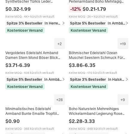
Synthetischer Türkis Leder
Perlenarmband Boho Mehrlagig
Edelstahl Ethno Vintage Stil
Muschel Evil Eye Ethnischer Strand
$
0.32
-
1.99
-
12
%
$
0.21
-
1.79
Schmuck Damen Herren
Schmuck Für Damen Herren
Verstellbar
Keine MOQ
·
4K+ kürzlich verkauft
Keine MOQ
·
2K+ kürzlich verkauft
Spitze 3% Bestseller
In Herrenarmbänder
Spitze 5% Bestseller
In Armbänder
Kostenloser Versand
Kostenloser Versand
+
2
+
19
Vergoldetes Edelstahl Armband
Böhmischer Edelstahl Ozean
Damen Stern Mond Böser Blick
Muschel Seestern Schmuck Für
Blauer Strass Böhmischer
Damen Rosa Blau Weiß Muschel
$
3.71
-
6.39
$
3.86
-
6.35
Zierlicher Wasserdichter Schmuck
Perle Halskette Ohrringe Armband
Strand Accessoires
Keine MOQ
·
108 kürzlich verkauft
Keine MOQ
·
170 kürzlich verkauft
Spitze 5% Bestseller
In Armbänder
Spitze 3% Bestseller
In Halsketten
Kostenloser Versand
Kostenloser Versand
+
28
+
9
Minimalistisches Edelstahl
Boho Naturstein Mehrreihiges
Armband Bunte Emaille Tropföl
Wickelarmband Legierung Rose
Dünne Kette Verstellbarer
Perlen Für Damen Vintage
$
0.90
$
2.28
-
3.33
Böhmischer Schmuck Für Damen
Schmuck Geschenk
Keine MOQ
·
365 kürzlich verkauft
Keine MOQ
·
648 kürzlich verkauft