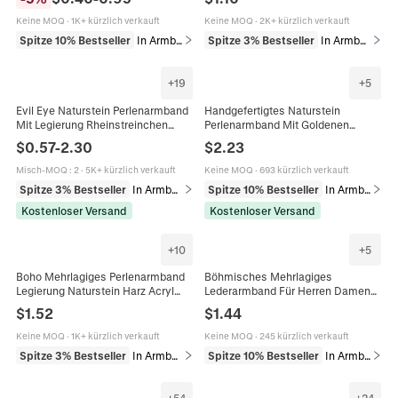
Geschenk Boho Schmuck Zubehör
Armband Für Damen Vintage
Schmuck
Keine MOQ
·
1K+ kürzlich verkauft
Keine MOQ
·
2K+ kürzlich verkauft
Spitze 10% Bestseller
In Armbänder
Spitze 3% Bestseller
In Armbänder
+
19
+
5
Evil Eye Naturstein Perlenarmband
Handgefertigtes Naturstein
Mit Legierung Rheinstreinchen
Perlenarmband Mit Goldenen
Anhänger Vintage Böhmischer
Metallzwischenperlen
$
0.57
-
2.30
$
2.23
Nazar Schutzschmuck Frauen
Verstellbarem Schiebeknoten Boho
Männer
Schmuck Damen
Misch-MOQ
:
2
·
5K+ kürzlich verkauft
Keine MOQ
·
693 kürzlich verkauft
Spitze 3% Bestseller
In Armbänder
Spitze 10% Bestseller
In Armbänder
Kostenloser Versand
Kostenloser Versand
+
10
+
5
Boho Mehrlagiges Perlenarmband
Böhmisches Mehrlagiges
Legierung Naturstein Harz Acryl
Lederarmband Für Herren Damen
Vintage Ethnischen Stil Elastischer
Vintage Legierung Türkis Anhänger
$
1.52
$
1.44
Schmuck Damen
Cowboyhut Blatt Feder Perlen
Armreif
Keine MOQ
·
1K+ kürzlich verkauft
Keine MOQ
·
245 kürzlich verkauft
Spitze 3% Bestseller
In Armbänder
Spitze 10% Bestseller
In Armbänder