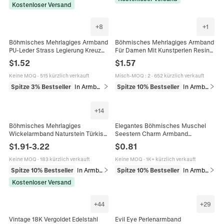
Kostenloser Versand
+
8
+
1
Böhmisches Mehrlagiges Armband
Böhmisches Mehrlagiges Armband
PU-Leder Strass Legierung Kreuz
Für Damen Mit Kunstperlen Resin
Blessed Magnetverschluss Mode
Blumen Kristallperlen Legierung
$
1.52
$
1.57
Damen Schmuck
Blatt Anhänger Und Quasten
Keine MOQ
·
515 kürzlich verkauft
Misch-MOQ
:
2
·
652 kürzlich verkauft
Spitze 3% Bestseller
In Armbänder
Spitze 10% Bestseller
In Armbänder
+
14
Böhmisches Mehrlagiges
Elegantes Böhmisches Muschel
Wickelarmband Naturstein Türkis
Seestern Charm Armband
Lavastein Achat Perlen Vintage
Legierung Kunstperle Ozean Thema
$
1.91
-
3.22
$
0.81
Silberfarbe Spule Schmuck Für
Sommer Strand Schmuck Für
Damen
Frauen
Keine MOQ
·
183 kürzlich verkauft
Keine MOQ
·
1K+ kürzlich verkauft
Spitze 10% Bestseller
In Armbänder
Spitze 10% Bestseller
In Armbänder
Kostenloser Versand
+
44
+
29
Vintage 18K Vergoldet Edelstahl
Evil Eye Perlenarmband