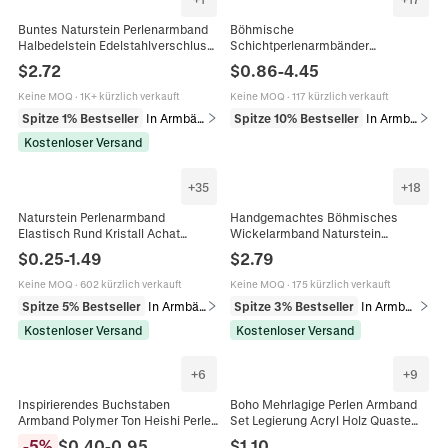
Buntes Naturstein Perlenarmband
Böhmische
Halbedelstein Edelstahlverschluss
Schichtperlenarmbänder
Verstellbar Böhmischer
Stapelbare Glasperlen Elastischer
$
2.72
$
0.86
-
4.45
Sommerschmuck Frauen
Handgefertigter Sommerschmuck
Für Frauen
Keine MOQ
·
1K+ kürzlich verkauft
Keine MOQ
·
117 kürzlich verkauft
Spitze 1% Bestseller
In Armbänder
Spitze 10% Bestseller
In Armbänder
Kostenloser Versand
+
35
+
18
Naturstein Perlenarmband
Handgemachtes Böhmisches
Elastisch Rund Kristall Achat
Wickelarmband Naturstein
Heilung Energie Schmuck Für
Kaiserjaspis Lederkordel Gewebtes
$
0.25
-
1.49
$
2.79
Damen Herren Retro Boho
Ethno Vintage Schmuck Für Damen
Keine MOQ
·
602 kürzlich verkauft
Keine MOQ
·
175 kürzlich verkauft
Spitze 5% Bestseller
In Armbänder
Spitze 3% Bestseller
In Armbänder
Kostenloser Versand
Kostenloser Versand
+
6
+
9
Inspirierendes Buchstaben
Boho Mehrlagige Perlen Armband
Armband Polymer Ton Heishi Perlen
Set Legierung Acryl Holz Quaste
Apfel Anhänger Lehrer Tag
Flügel I LOVE YOU Anhänger
-
5
%
$
0.40
-
0.95
$
1.10