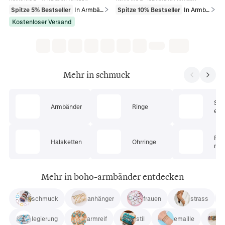
Spitze 5% Bestseller
In Armbänder
Spitze 10% Bestseller
In Armbänder
Kostenloser Versand
Mehr in schmuck
Sc
Armbänder
Ringe
ets
Pie
Halsketten
Ohrringe
mu
Mehr in boho-armbänder entdecken
schmuck
anhänger
frauen
strass
legierung
armreif
stil
emaille