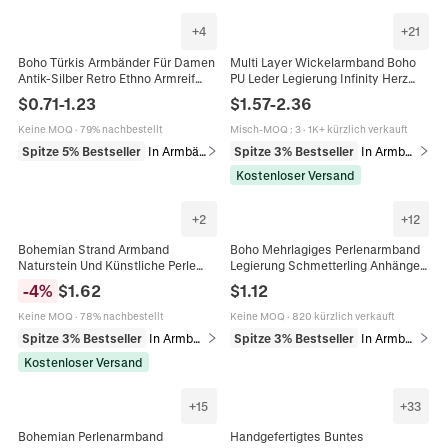
+
4
+
21
Boho Türkis Armbänder Für Damen
Multi Layer Wickelarmband Boho
Antik-Silber Retro Ethno Armreif
PU Leder Legierung Infinity Herz
Feder Sonne Blatt Charme
Anhänger Strass
$
0.71
-
1.23
$
1.57
-
2.36
Schmuck Kombination Geschenk
Magnetverschluss Mode Damen
Keine MOQ
·
79% nachbestellt
Misch-MOQ
:
3
·
1K+ kürzlich verkauft
Spitze 5% Bestseller
In Armbänder
Spitze 3% Bestseller
In Armbänder
Kostenloser Versand
+
2
+
12
Bohemian Strand Armband
Boho Mehrlagiges Perlenarmband
Naturstein Und Künstliche Perle
Legierung Schmetterling Anhänger
Elastisch Handkette Gold Muschel
Künstlicher Kristall Harzperlen
-
4
%
$
1.62
$
1.12
Anhänger Urlaub Schmuck Für
Vintage Ethnisch Für Damen
Frauen
Keine MOQ
·
78% nachbestellt
Keine MOQ
·
820 kürzlich verkauft
Spitze 3% Bestseller
In Armbänder
Spitze 3% Bestseller
In Armbänder
Kostenloser Versand
+
15
+
33
Bohemian Perlenarmband
Handgefertigtes Buntes