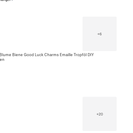
+
6
 Blume Biene Good Luck Charms Emaille Tropföl DIY
men
+
20