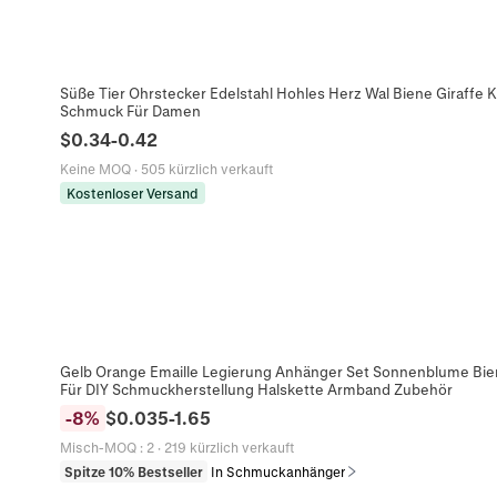
Süße Tier Ohrstecker Edelstahl Hohles Herz Wal Biene Giraffe 
Schmuck Für Damen
$
0.34
-
0.42
Keine MOQ
·
505 kürzlich verkauft
Kostenloser Versand
Gelb Orange Emaille Legierung Anhänger Set Sonnenblume Bie
Für DIY Schmuckherstellung Halskette Armband Zubehör
-
8
%
$
0.035
-
1.65
Misch-MOQ
:
2
·
219 kürzlich verkauft
Spitze 10% Bestseller
In Schmuckanhänger