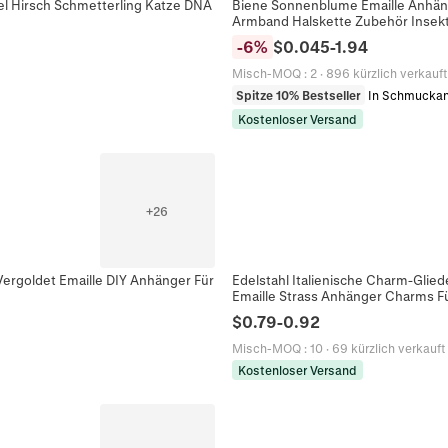
gel Hirsch Schmetterling Katze DNA
Biene Sonnenblume Emaille Anhän
Armband Halskette Zubehör Insek
-
6
%
$
0.045
-
1.94
Misch-MOQ
:
2
·
896 kürzlich verkauft
Spitze 10% Bestseller
In Schmucka
Kostenloser Versand
+
26
Vergoldet Emaille DIY Anhänger Für
Edelstahl Italienische Charm-Glie
Emaille Strass Anhänger Charms 
$
0.79
-
0.92
Misch-MOQ
:
10
·
69 kürzlich verkauft
Kostenloser Versand