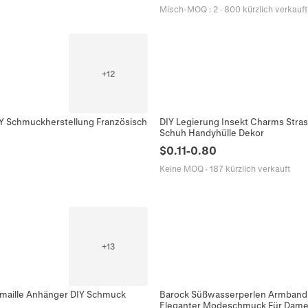
Misch-MOQ
:
2
·
800 kürzlich verkauft
+
12
DIY Schmuckherstellung Französisch
DIY Legierung Insekt Charms Stras
Schuh Handyhülle Dekor
$
0.11
-
0.80
Keine MOQ
·
187 kürzlich verkauft
+
13
Emaille Anhänger DIY Schmuck
Barock Süßwasserperlen Armband 
Eleganter Modeschmuck Für Dam