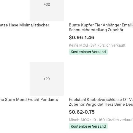
+
32
Katze Hase Minimalistischer
Bunte Kupfer Tier Anhänger Emaill
Schmuckherstellung Zubehör
$
0.96
-
1.46
Keine MOQ
·
374 kürzlich verkauft
Kostenloser Versand
+
29
ne Stern Mond Frucht Pendants
Edelstahl Knebelverschlüsse OT V
Zubehör Vergoldet Herz Biene Des
$
0.62
-
0.75
Misch-MOQ
:
10
·
160 kürzlich verkauf
Kostenloser Versand