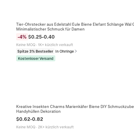
Tier-Ohrstecker aus Edelstahl Eule Biene Elefant Schlange Wal
Minimalistischer Schmuck für Damen
-
4
%
$
0.25
-
0.40
Keine MOQ
·
1K+ kürzlich verkauft
Spitze 3% Bestseller
In Ohrringe
Kostenloser Versand
Kreative Insekten Charms Marienkäfer Biene DIY Schmuckzubeh
Handyhüllen Dekoration
$
0.62
-
0.82
Keine MOQ
·
2K+ kürzlich verkauft