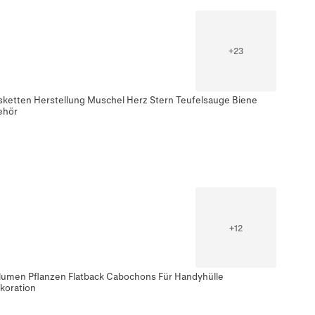
+
23
ketten Herstellung Muschel Herz Stern Teufelsauge Biene
ehör
+
12
lumen Pflanzen Flatback Cabochons Für Handyhülle
koration