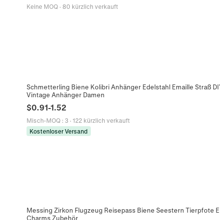
Keine MOQ
·
80 kürzlich verkauft
Schmetterling Biene Kolibri Anhänger Edelstahl Emaille Straß 
Vintage Anhänger Damen
$
0.91
-
1.52
Misch-MOQ
:
3
·
122 kürzlich verkauft
Kostenloser Versand
Messing Zirkon Flugzeug Reisepass Biene Seestern Tierpfote 
Charms Zubehör