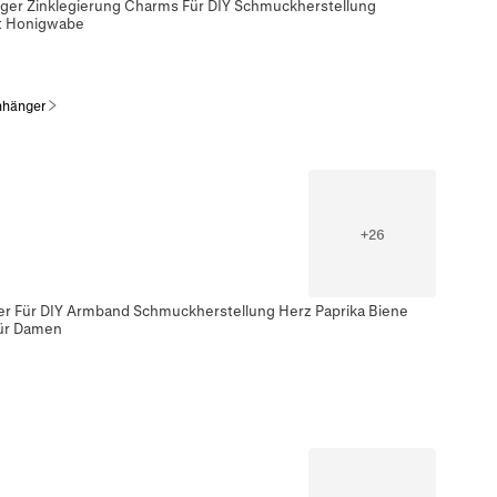
ger Zinklegierung Charms Für DIY Schmuckherstellung
t Honigwabe
nhänger
+
26
der Für DIY Armband Schmuckherstellung Herz Paprika Biene
Für Damen