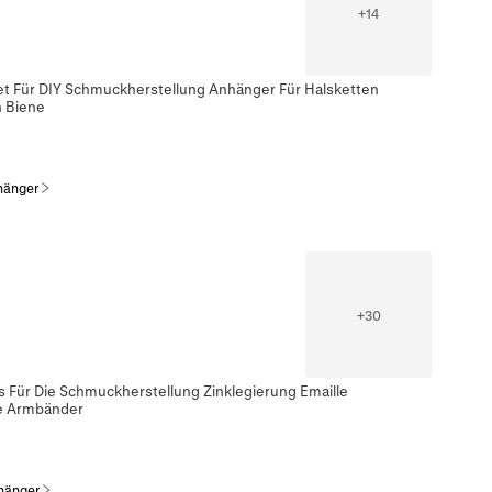
+
14
et Für DIY Schmuckherstellung Anhänger Für Halsketten
 Biene
hänger
+
30
ür Die Schmuckherstellung Zinklegierung Emaille
ge Armbänder
hänger