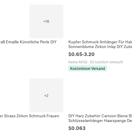
+
18
ß Emaille Künstliche Perle DIY
Kupfer Schmuck Anhänger Für Hals
Sonnenblume Zirkon Inlay DIY Zub
$
0.65
-
3.20
Keine MOQ
·
50 kürzlich verkauft
Kostenloser Versand
+
2
er Strass Zirkon Schmuck Frauen
DIY Harz Zubehör Cartoon Biene B
Schlüsselanhänger Haarspange De
$
0.063