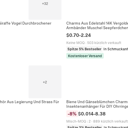
+
32
 Giraffe Vogel Durchbrochener
Charms Aus Edelstahl 14K Vergold
Armbänder Muschel Seepferdchen
$
0.70
-
2.24
Keine MOQ
·
503 kürzlich verkauft
Spitze 5% Bestseller
In Schmuckan
Kostenloser Versand
+
2
ör Aus Legierung Und Strass Für
Biene Und Gänseblümchen Charms F
Insektenanhänger Für DIY Ohrrin
-
8
%
$
0.014
-
8.38
Misch-MOQ
:
2
·
889 kürzlich verkauft
Spitze 3% Bestseller
In Schmuckan