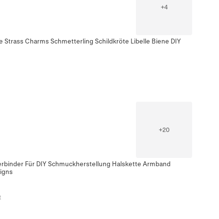
+
4
e Strass Charms Schmetterling Schildkröte Libelle Biene DIY
+
20
erbinder Für DIY Schmuckherstellung Halskette Armband
igns
t