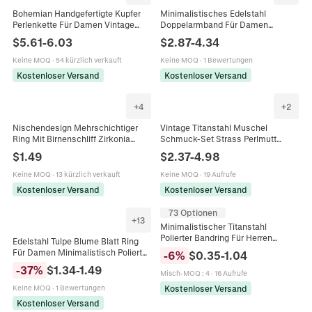
Bohemian Handgefertigte Kupfer
Minimalistisches Edelstahl
Perlenkette Für Damen Vintage
Doppelarmband Für Damen
Naturstein Quarz Choker
Kreuzanhänger Büroklammerkette
$
5.61
-
6.03
$
2.87
-
4.34
Schlüsselbein Kette Schmuck
Gold Silber Stapelbarer Mode
Geschenk
Schmuck Geschenk
Keine MOQ
·
54 kürzlich verkauft
Keine MOQ
·
1 Bewertungen
Kostenloser Versand
Kostenloser Versand
+
4
+
2
Nischendesign Mehrschichtiger
Vintage Titanstahl Muschel
Ring Mit Birnenschliff Zirkonia
Schmuck-Set Strass Perlmutt
Kupfer Platinbeschichtet
Halskette Ohrringe Gold Silber
$
1.49
$
2.37
-
4.98
Geometrischer Wassertropfen Ring
Schlangenkette Damen
Für Damen
Accessoires
Keine MOQ
·
13 kürzlich verkauft
Keine MOQ
·
19 Aufrufe
Kostenloser Versand
Kostenloser Versand
73 Optionen
+
13
Minimalistischer Titanstahl
Polierter Bandring Für Herren
Edelstahl Tulpe Blume Blatt Ring
Damen Mode Einfacher
Für Damen Minimalistisch Poliert
-
6
%
$
0.35
-
1.04
Kupplungsfingerring Mehrere
18K Vergoldet Elegant Mode Finger
-
37
%
$
1.34
-
1.49
Farboptionen Schmuck
Misch-MOQ
:
4
·
16 Aufrufe
Schmuck Ring
Kostenloser Versand
Keine MOQ
·
1 Bewertungen
Kostenloser Versand