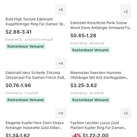
+
8
+
2
Bold High Texture Edelstahl
Edelstahl Künstliche Perle Sonne
Kugelförmiger Ring Für Damen 18K
Mond Stern Anhänger Armband Für
Gold Silber Plattiert Übertriebener
$
2.88
-
3.41
Herren Damen Mode Perlen
Geometrischer Fingerring Schmuck
$
0.65
-
1.28
Handkette Schmuck Geschenk
Keine MOQ
·
25 kürzlich verkauft
Keine MOQ
·
39 Aufrufe
Kostenloser Versand
Kostenloser Versand
+
4
Edelstahl Herz Schleife Zirkonia
Meerestier Seestern Hummer
Ohrstecker Für Damen Frisch Süß
Ohrhänger Mit 925 Sterlingsilber
Vergoldete Geometrische Ohrringe
Ohrstecker-Stift Gold Vergoldete
$
0.76
-
1.96
$
3.25
-
3.62
Schmuck Geschenk
Emaille Creolen Für Damen
Keine MOQ
·
11 Aufrufe
Keine MOQ
·
18 Aufrufe
Kostenloser Versand
Kostenloser Versand
+
11
+
2
Elegante Kupfer Herz Stern Strass
Fashion Leichter Luxus Gold
Anhänger Halskette Gold Silber
Plattiert Kupfer Ring Für Damen
Galvanisiert Künstliche Perle
Minimalistisch Verstellbar Strass
$
1.24
-
1.62
-
4
%
$
1.22
-
2.00