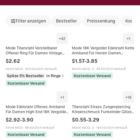
Filter anzeigen
Bestseller
Preissenkung
Kosten
+
42
+
1
Mode Titanstahl Verstellbarer
Mode 18K Vergoldet Edelstahl Kette
Offener Ring Für Damen Vintage
Armband Für Herren Damen
Vergoldeter Strass Schmetterling
Geometrische Gliederkette Trendy
$
2.62
$
1.57
-
3.85
Weizenähre Blume Herz Krone
Schmuck Geschenk
Fingerschmuck
Keine MOQ
·
303 kürzlich verkauft
Misch-MOQ
:
2
·
40 kürzlich verkauft
Spitze 5% Bestseller
In Ringe
Kostenloser Versand
Kostenloser Versand
+
1
+
18
Mode Edelstahl Offenes Armband
Titanstahl Strass Zungenpiercing
Für Damen High-End 18K Vergoldet
Körperschmuck Funkelnder Glitzer
Hohl Geometrischer Armreif
Barbell Für Damen Herren Tägliche
$
2.92
-
3.90
$
0.55
-
3.29
Elegantes Schmuckgeschenk
Dekoration Zubehör
Keine MOQ
·
66 kürzlich verkauft
Misch-MOQ
:
2
·
184 kürzlich verkauft
Kostenloser Versand
Kostenloser Versand