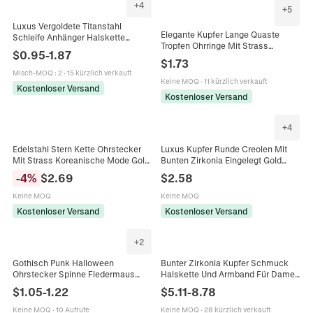
+
4
+
5
Luxus Vergoldete Titanstahl
Elegante Kupfer Lange Quaste
Schleife Anhänger Halskette
Tropfen Ohrringe Mit Strass
Minimalistische Schleife
$
0.95
-
1.87
Eingelegt Geometrische
Schlüsselbeinkette Mode
$
1.73
Quadratische Hängende Ohrringe
Schmuck Für Damen Geschenk
Misch-MOQ
:
2
·
15 kürzlich verkauft
Für Hochzeit Party Damen
Keine MOQ
·
11 kürzlich verkauft
Kostenloser Versand
Schmuck
Kostenloser Versand
+
4
Edelstahl Stern Kette Ohrstecker
Luxus Kupfer Runde Creolen Mit
Mit Strass Koreanische Mode Gold
Bunten Zirkonia Eingelegt Gold
Doppel Ohrloch Schraubkugel
Silber Plattiert Huggie Ohrringe Für
-
4
%
$
2.69
$
2.58
Schmuck Für Damen
Damen Täglich Party Schmuck
Keine MOQ
Keine MOQ
Kostenloser Versand
Kostenloser Versand
+
2
Gothisch Punk Halloween
Bunter Zirkonia Kupfer Schmuck
Ohrstecker Spinne Fledermaus
Halskette Und Armband Für Damen
Schädel Hand Herz Kupfer Strass
Böhmisch Vergoldet Mode Party
$
1.05
-
1.22
$
5.11
-
8.78
Piercing Schmuck Für Unisex Party
Dekorativer Schmuck
Zubehör
Keine MOQ
·
10 Aufrufe
Keine MOQ
·
28 kürzlich verkauft