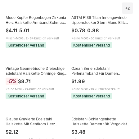
+
2
Mode Kupfer Regenbogen Zirkonia
ASTM F136 Titan Innengewinde
Herz Halskette Armband Schmuck
Lippenstecker Stern Mond Blitz
Set Elegante Mehrfarbige Herz
Piercing Stecker Gold Silber
$
4.11
-
5.01
$
0.78
-
0.88
Anhänger Schmuck Für Damen
Geometrisch Körperschmuck
Misch-MOQ
:
2
·
34 kürzlich verkauft
Keine MOQ
·
60 kürzlich verkauft
Kostenloser Versand
Kostenloser Versand
Vintage Geometrische Dreieckige
Ozean Serie Edelstahl
Edelstahl Halskette Ohrringe Ring
Perlenarmband Für Damen
Armband Für Damen Emaille
Seestern Muschel Anhänger
-
5
%
$
8.71
$
1.99
Muster Schmuckzubehör
Verstellbarer Armreif Strass
Schmuck
Keine MOQ
·
24 kürzlich verkauft
Keine MOQ
·
10 kürzlich verkauft
Kostenloser Versand
Kostenloser Versand
Glaube Gravierte Edelstahl
Edelstahl Schlangenkette
Halskette Mit Senfkorn Herz
Halskette Damen 18K Vergoldet
Tropfen Anhänger Minimalistischer
Bunt Weiß Strass Choker Schmuck
$
2.12
$
3.48
Religiöser Schmuck Für Damen
Herren