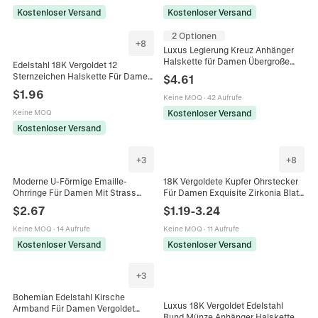
Kostenloser Versand
Kostenloser Versand
2 Optionen
+
8
Luxus Legierung Kreuz Anhänger
Halskette für Damen Übergroße
Edelstahl 18K Vergoldet 12
Klobige Kette Hip Hop Stil Mode
Sternzeichen Halskette Für Damen
$
4.61
Schmuck Geschenk
Weiß Muschel Eingelegt Rund
$
1.96
Keine MOQ
·
42 Aufrufe
Horoskop Anhänger Schmuck
Kostenloser Versand
Keine MOQ
Kostenloser Versand
+
3
+
8
Moderne U-Förmige Emaille-
18K Vergoldete Kupfer Ohrstecker
Ohrringe Für Damen Mit Strass
Für Damen Exquisite Zirkonia Blatt
Einlage Geometrische Tropföl
Herz Schleife Blume Zierlicher
$
2.67
$
1.19
-
3.24
Kupfer Ohrringe Mit 925
Schmuck Zubehör Geschenk
Sterlingsilber Ohrstecker-Stift
Keine MOQ
·
14 Aufrufe
Keine MOQ
·
11 Aufrufe
Kostenloser Versand
Kostenloser Versand
+
3
Bohemian Edelstahl Kirsche
Luxus 18K Vergoldet Edelstahl
Armband Für Damen Vergoldet
Rund Münze Anhänger Halskette