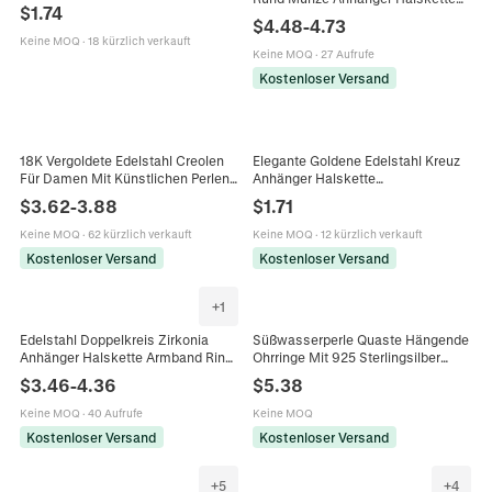
Emaille Bunte Frucht Anhänger
$
1.74
Für Damen Zirkonia Eingelegt
Armband Strass Schmuck
$
4.48
-
4.73
Serenity Prayer Wasserdicht
Geschenk
Keine MOQ
·
18 kürzlich verkauft
Modeschmuck
Keine MOQ
·
27 Aufrufe
Kostenloser Versand
18K Vergoldete Edelstahl Creolen
Elegante Goldene Edelstahl Kreuz
Für Damen Mit Künstlichen Perlen
Anhänger Halskette
Strass Herz Muschel Seepferdchen
Minimalistische Strass Religiöse
$
3.62
-
3.88
$
1.71
Schmuck
Schmuck Geschenk Für Damen
Keine MOQ
·
62 kürzlich verkauft
Keine MOQ
·
12 kürzlich verkauft
Kostenloser Versand
Kostenloser Versand
+
1
Edelstahl Doppelkreis Zirkonia
Süßwasserperle Quaste Hängende
Anhänger Halskette Armband Ring
Ohrringe Mit 925 Sterlingsilber
Schmuck Für Damen Minimalist
Ohrstecker-Stift Galvanisiert 18K
$
3.46
-
4.36
$
5.38
Mode Accessoire
Gold Lange Kette Ohrringe Damen
Schmuck
Keine MOQ
·
40 Aufrufe
Keine MOQ
Kostenloser Versand
Kostenloser Versand
+
5
+
4