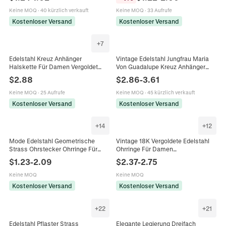
Charm Choker Damen Schmuck
Künstliche Perle Offener Ring
Schmuck
Keine MOQ
·
40 kürzlich verkauft
Keine MOQ
·
33 Aufrufe
Kostenloser Versand
Kostenloser Versand
+
7
Edelstahl Kreuz Anhänger
Vintage Edelstahl Jungfrau Maria
Halskette Für Damen Vergoldet
Von Guadalupe Kreuz Anhänger
Strass Eingelegt Religiöse Mode
Rosenkranz Halskette Perlenkette
$
2.88
$
2.86
-
3.61
Schmuck Kreuz Kette Halskette
Religiöser Schmuck Für Damen
Keine MOQ
·
25 Aufrufe
Keine MOQ
·
45 kürzlich verkauft
Kostenloser Versand
Kostenloser Versand
+
14
+
12
Mode Edelstahl Geometrische
Vintage 18K Vergoldete Edelstahl
Strass Ohrstecker Ohrringe Für
Ohrringe Für Damen
Damen 18K Vergoldet Strass
Schlangenschuppen Struktur Spiral
$
1.23
-
2.09
$
2.37
-
2.75
Creolen Schmuck
Gewebte Geometrische Creolen
Keine MOQ
Keine MOQ
Kostenloser Versand
Kostenloser Versand
+
22
+
21
Edelstahl Pflaster Strass
Elegante Legierung Dreifach