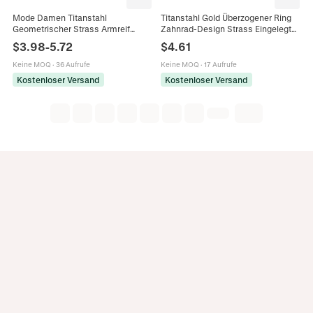
Mode Damen Titanstahl
Titanstahl Gold Überzogener Ring
Geometrischer Strass Armreif
Zahnrad-Design Strass Eingelegt
Eingelegtes Gittermuster Armreif
Minimalistisch Schmuck Paare
$
3.98
-
5.72
$
4.61
Gold Silber Roségold Schmuck Für
Valentinstag Geschenk Damen
Damen
Herren Ring
Keine MOQ
·
36 Aufrufe
Keine MOQ
·
17 Aufrufe
Kostenloser Versand
Kostenloser Versand