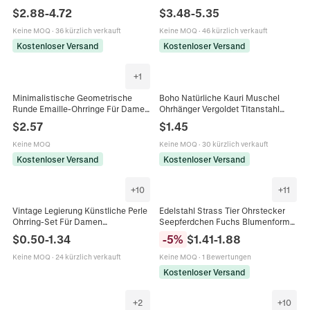
Galvanisiert Geometrische Fransen
18K Vergoldet Herz Stern Anhänger
$
2.88
-
4.72
$
3.48
-
5.35
Mode Nischen Design Schmuck
PVD Choker Schmuck
Ring Geschenk
Keine MOQ
·
36 kürzlich verkauft
Keine MOQ
·
46 kürzlich verkauft
Kostenloser Versand
Kostenloser Versand
+
1
Minimalistische Geometrische
Boho Natürliche Kauri Muschel
Runde Emaille-Ohrringe Für Damen
Ohrhänger Vergoldet Titanstahl
Kupfer S925 Sterlingsilber-Stift
Rand Muschel Ohrringe Für Damen
$
2.57
$
1.45
Bunte Emaille-Schmuck
Mode Schmuck
Keine MOQ
Keine MOQ
·
30 kürzlich verkauft
Kostenloser Versand
Kostenloser Versand
+
10
+
11
Vintage Legierung Künstliche Perle
Edelstahl Strass Tier Ohrstecker
Ohrring-Set Für Damen
Seepferdchen Fuchs Blumenform
Geometrische C-Form Reifen
Tragus Ohrknorpel Piercing
$
0.50
-
1.34
-
5
%
$
1.41
-
1.88
Ohrringe Strass Eingelegter
Schmuck Für Damen Herren
Schmuck Stecker-Set
Keine MOQ
·
24 kürzlich verkauft
Keine MOQ
·
1 Bewertungen
Kostenloser Versand
+
2
+
10