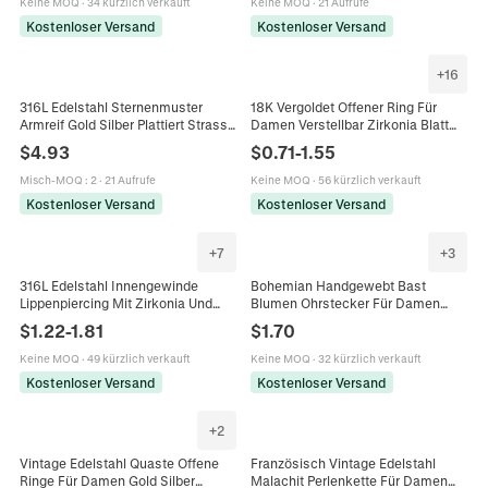
Keine MOQ
·
34 kürzlich verkauft
Keine MOQ
·
21 Aufrufe
Kostenloser Versand
Kostenloser Versand
+
16
316L Edelstahl Sternenmuster
18K Vergoldet Offener Ring Für
Armreif Gold Silber Plattiert Strass
Damen Verstellbar Zirkonia Blatt
Eingelegt Mode
Blume Sicherheitsnadel Herz
$
4.93
$
0.71
-
1.55
Manschettenarmband Für Frauen
Sonne Lebensbaum Fingerring
Schmuck Geschenk
Mode Schmuck
Misch-MOQ
:
2
·
21 Aufrufe
Keine MOQ
·
56 kürzlich verkauft
Kostenloser Versand
Kostenloser Versand
+
7
+
3
316L Edelstahl Innengewinde
Bohemian Handgewebt Bast
Lippenpiercing Mit Zirkonia Und
Blumen Ohrstecker Für Damen
Künstlicher Opal Flache Rückseite
Künstliche Perle Strass Sommer
$
1.22
-
1.81
$
1.70
Ohrknorpel Piercing Stecker
Urlaub Strand Mode Schmuck
Keine MOQ
·
49 kürzlich verkauft
Keine MOQ
·
32 kürzlich verkauft
Kostenloser Versand
Kostenloser Versand
+
2
Vintage Edelstahl Quaste Offene
Französisch Vintage Edelstahl
Ringe Für Damen Gold Silber
Malachit Perlenkette Für Damen