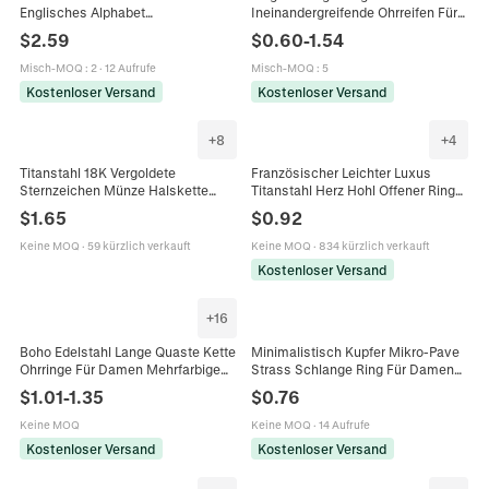
Englisches Alphabet
Ineinandergreifende Ohrreifen Für
Anfangsbuchstabe Anhänger
Damen Minimalistische Vintage
$
2.59
$
0.60
-
1.54
Halskette Für Damen Vergoldet
Gold Silber Metallic Geometrische
Mode Schmuck Geschenk
Ohrringe
Misch-MOQ
:
2
·
12 Aufrufe
Misch-MOQ
:
5
Kostenloser Versand
Kostenloser Versand
+
8
+
4
Titanstahl 18K Vergoldete
Französischer Leichter Luxus
Sternzeichen Münze Halskette
Titanstahl Herz Hohl Offener Ring
Retro Geprägte Zwölf Sternbilder
Mehrfarbiger Strass Künstliche
$
1.65
$
0.92
Kupfer Anhänger Halskette
Perle 18K Vergoldet Damen Ring
Schmuck Geschenk
Schmuck
Keine MOQ
·
59 kürzlich verkauft
Keine MOQ
·
834 kürzlich verkauft
Kostenloser Versand
+
16
Boho Edelstahl Lange Quaste Kette
Minimalistisch Kupfer Mikro-Pave
Ohrringe Für Damen Mehrfarbige
Strass Schlange Ring Für Damen
Perlen Geometrische
Galvanisiert Verstellbar Offen
$
1.01
-
1.35
$
0.76
Hängeohrringe Mode Schmuck
Fingerring Mode Schmuck
Party Zubehör
Keine MOQ
Keine MOQ
·
14 Aufrufe
Kostenloser Versand
Kostenloser Versand