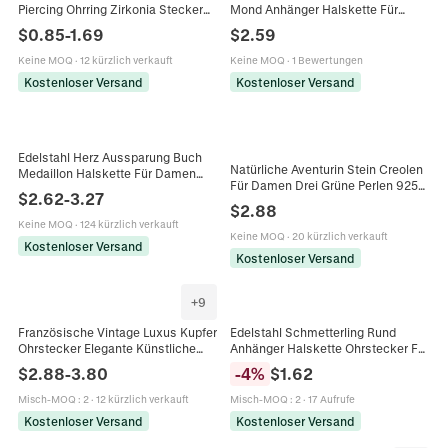
Piercing Ohrring Zirkonia Stecker
Mond Anhänger Halskette Für
Nischen Geometrischer
Damen 18K Vergoldete
$
0.85
-
1.69
$
2.59
Ohrknochenstecker Für Damen
Büroklammerkette
Schmuck
Matrosenverschluss Mode
Keine MOQ
·
12 kürzlich verkauft
Keine MOQ
·
1 Bewertungen
Schmuck
Kostenloser Versand
Kostenloser Versand
Edelstahl Herz Aussparung Buch
Natürliche Aventurin Stein Creolen
Medaillon Halskette Für Damen
Für Damen Drei Grüne Perlen 925
Herren Trendige Minimalistische
$
2.62
-
3.27
Sterlingsilber Stift Minimalistischer
Stil Kette Mode Schmuck
$
2.88
Modeschmuck Geschenk
Geschenk Zubehör
Keine MOQ
·
124 kürzlich verkauft
Keine MOQ
·
20 kürzlich verkauft
Kostenloser Versand
Kostenloser Versand
+
9
Französische Vintage Luxus Kupfer
Edelstahl Schmetterling Rund
Ohrstecker Elegante Künstliche
Anhänger Halskette Ohrstecker Für
Perle Schleife Herz Muschel
Damen Ästhetische Elegante
$
2.88
-
3.80
-
4
%
$
1.62
Schnecke Form Schmuck Für
Schmuck Accessoires
Damen
Misch-MOQ
:
2
·
12 kürzlich verkauft
Misch-MOQ
:
2
·
17 Aufrufe
Kostenloser Versand
Kostenloser Versand