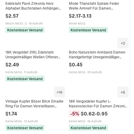
Edelstahl Pavé Zirkonia Herz
Mode Titanstahl Spirale Feder
Alphabet Buchstaben Anhänger
Welle Armreif Für Damen
Halskette Gold Vergoldet Kursiv
Koreanischen Stil Edelstahl Offener
$
2.57
$
2.17
-
3.13
Initialen Schmuck Für Damen
Armband Schmuck Geschenk
Herren
Misch-MOQ
:
2
·
16 Aufrufe
Keine MOQ
Kostenloser Versand
Kostenloser Versand
+
2
18K Vergoldet 316L Edelstahl
Boho Naturstein Armband Damen
Unregelmäßiger Wellen Offener
Handgefertigt Unregelmäßiger
Ring Breitband Minimalistischer
Bunter Kies Verstellbar Legierung
$
2.49
$
0.45
Verstellbarer Fingerring Für Damen
Perle Mode Schmuck
Ins Stil Statement Schmuck
Keine MOQ
·
11 Aufrufe
Keine MOQ
·
25 Aufrufe
Kostenloser Versand
+
16
+
8
Vintage Kupfer Böser Blick Emaille
18K Vergoldeter Kupfer L-
Ring Für Damen Verstellbarer
Nasenstecker Für Damen Zirkonia
Offener Fingerring Zirkonia
Eingelegte Schleife Stern Blume
$
1.74
-
5
%
$
0.62
-
0.95
Eingelegt Galvanisierter
Körperpiercing Schmuck
Modeschmuck
Keine MOQ
·
13 Aufrufe
Keine MOQ
·
18 Aufrufe
Kostenloser Versand
Kostenloser Versand