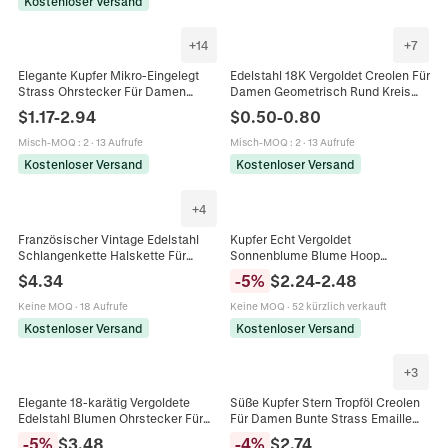
Kostenloser Versand
+
14
+
7
Elegante Kupfer Mikro-Eingelegt
Edelstahl 18K Vergoldet Creolen Für
Strass Ohrstecker Für Damen
Damen Geometrisch Rund Kreis
Polierte Geometrische Oval Herz C
Mode Pendler Schmuck Zubehör
$
1.17
-
2.94
$
0.50
-
0.80
Form Creolen Mode Schmuck
Misch-MOQ
:
2
·
13 Aufrufe
Misch-MOQ
:
2
·
13 Aufrufe
Kostenloser Versand
Kostenloser Versand
+
4
Französischer Vintage Edelstahl
Kupfer Echt Vergoldet
Schlangenkette Halskette Für
Sonnenblume Blume Hoop
Damen Elegante Künstliche Perle
Ohrringe Für Damen Luxus Strass
$
4.34
-
5
%
$
2.24
-
2.48
Stern Quadrat Anhänger Schmuck
Nische High End Ohr Schnallen
Schmuck Geschenk
Keine MOQ
·
18 Aufrufe
Keine MOQ
·
52 kürzlich verkauft
Kostenloser Versand
Kostenloser Versand
+
3
Elegante 18-karätig Vergoldete
Süße Kupfer Stern Tropföl Creolen
Edelstahl Blumen Ohrstecker Für
Für Damen Bunte Strass Emaille
Damen Mit Minimalistischem
Stern Form Huggie Ohrringe
-
5
%
$
3.48
-
4
%
$
2.74