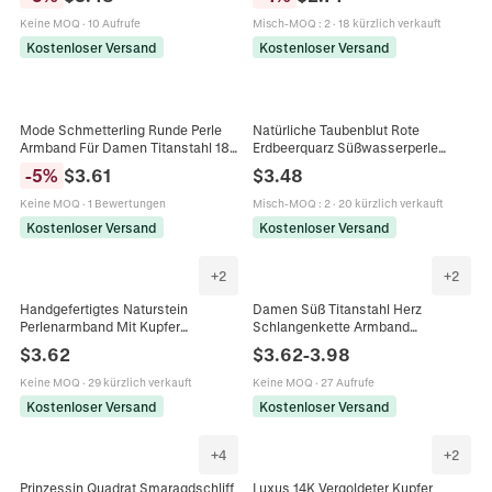
Blumendesign Und Künstlichen
Schmuck Geschenk
Perlenakzenten
Keine MOQ
·
10 Aufrufe
Misch-MOQ
:
2
·
18 kürzlich verkauft
Kostenloser Versand
Kostenloser Versand
Mode Schmetterling Runde Perle
Natürliche Taubenblut Rote
Armband Für Damen Titanstahl 18K
Erdbeerquarz Süßwasserperle
Vergoldet Natürliche Perlmutt
Armband Für Damen 14K Vergoldet
-
5
%
$
3.61
$
3.48
Strass Eingelegter Schmuck
Handgefertigte Perlen Schmuck
Keine MOQ
·
1 Bewertungen
Misch-MOQ
:
2
·
20 kürzlich verkauft
Kostenloser Versand
Kostenloser Versand
+
2
+
2
Handgefertigtes Naturstein
Damen Süß Titanstahl Herz
Perlenarmband Mit Kupfer
Schlangenkette Armband
Distanzstücken Verstellbares
Fußkettchen Vergoldet Strass Herz
$
3.62
$
3.62
-
3.98
Geflochtenes Bohemisches Ethno
Anhänger Schmuck Geschenk Für
Schmuck Für Damen Herren
Den Alltag
Keine MOQ
·
29 kürzlich verkauft
Keine MOQ
·
27 Aufrufe
Kostenloser Versand
Kostenloser Versand
+
4
+
2
Prinzessin Quadrat Smaragdschliff
Luxus 14K Vergoldeter Kupfer