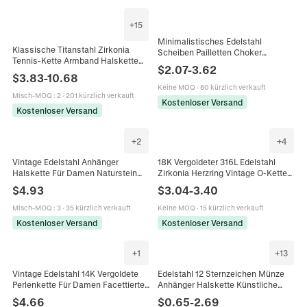
+
15
Minimalistisches Edelstahl
Klassische Titanstahl Zirkonia
Scheiben Pailletten Choker
Tennis-Kette Armband Halskette
Halskette Für Damen 14K Gold
$
2.07
-
3.62
Für Unisex Glänzende Zirkonia
Roségold Silber Plattiert Zierliche
$
3.83
-
10.68
Gliederkette Mode Schmuck
Kette Schmuck
Keine MOQ
·
60 kürzlich verkauft
Geschenk
Misch-MOQ
:
2
·
201 kürzlich verkauft
Kostenloser Versand
Kostenloser Versand
+
2
+
4
Vintage Edelstahl Anhänger
18K Vergoldeter 316L Edelstahl
Halskette Für Damen Naturstein
Zirkonia Herzring Vintage O-Kette
Quadratisch Sonne Stern Charm
Glieder Minimalistische Ringe Für
$
4.93
$
3.04
-
3.40
Goldene Kugelkette Schmuck
Damen Schmuck Geschenk
Geschenk
Misch-MOQ
:
3
·
35 kürzlich verkauft
Keine MOQ
·
15 kürzlich verkauft
Kostenloser Versand
Kostenloser Versand
+
1
+
13
Vintage Edelstahl 14K Vergoldete
Edelstahl 12 Sternzeichen Münze
Perlenkette Für Damen Facettierter
Anhänger Halskette Künstliche
Ovaler Naturstein Anhänger
Perle Perlmutt Einlage Gold Strass
$
4.66
$
0.65
-
2.69
Schmuck Geschenk
Sternbild Schmuck