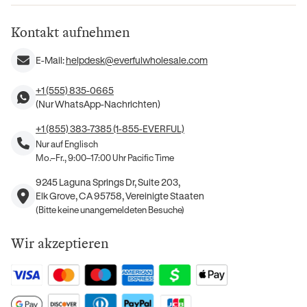
Kontakt aufnehmen
E-Mail:
helpdesk@everfulwholesale.com
+1 (555) 835-0665
(Nur WhatsApp-Nachrichten)
+1 (855) 383-7385 (1-855-EVERFUL)
Nur auf Englisch
Mo.–Fr., 9:00–17:00 Uhr Pacific Time
9245 Laguna Springs Dr, Suite 203,
Elk Grove, CA 95758, Vereinigte Staaten
(Bitte keine unangemeldeten Besuche)
Wir akzeptieren