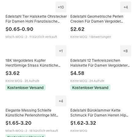
+
10
+
4
Edelstahl Tier Halskette Ohrstecker
Edelstahl Geometrische Perlen
Für Damen Hohl Französische
Creolen Für Damen Vergoldet
Bulldogge Chihuahua Vogel Gecko
Vintage Ins Stil Hängende Ohrringe
$
0.65
-
0.90
$
2.62
Galvanisierter Schmuck
Schmuck Geschenk
Misch-MOQ
:
2
·
11 kürzlich verkauft
Keine MOQ
·
1 Bewertungen
+
1
+
8
18K Vergoldetes Kupfer
Edelstahl 12 Tierkreiszeichen
Herzförmige Strass Künstliche
Halskette Für Damen Vergoldeter
Perle Verstellbare Ringe Für Damen
Grüner Malachit Textur Anhänger
$
3.62
$
4.58
Mode Schmuck Elegantes
Strass Schmuck Geschenk
Geschenk
Keine MOQ
·
35 Aufrufe
Keine MOQ
·
24 Aufrufe
Kostenloser Versand
Kostenloser Versand
+
4
Elegante Messing Schleife
Edelstahl Büroklammer Kette
Künstliche Perlenohrringe Mit
Schmuck Für Damen Herren Hip
Strass Inlaid Blütenblatt
Hop Mehrlagige Halskette Und
$
1.65
-
3.20
$
1.62
-
3.32
Geometrische Ohrstecker Für
Armband Streetwear Gold Silber
Damen Schmuck
Misch-MOQ
:
2
·
18 kürzlich verkauft
Keine MOQ