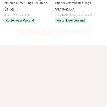
Zirkonia Kupfer Ring Für Damen
Offener Verstellbarer Ring Für
Elegant Silber Farbe Hochzeit
Damen Eleganter Zirkonia
$
1.52
$
1.10
-
2.67
Verlobungsring Mode Schmuck
Pentagramm Stern Quadrat Dreieck
Geschenk
Fingerring Modeschmuck
Keine MOQ
·
14 Aufrufe
Keine MOQ
·
21 kürzlich verkauft
Kostenloser Versand
Kostenloser Versand