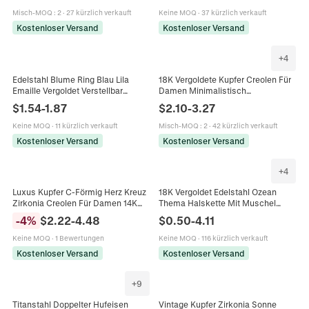
Misch-MOQ
:
2
·
27 kürzlich verkauft
Keine MOQ
·
37 kürzlich verkauft
Kostenloser Versand
Kostenloser Versand
+
4
Edelstahl Blume Ring Blau Lila
18K Vergoldete Kupfer Creolen Für
Emaille Vergoldet Verstellbar
Damen Minimalistisch
Offener Ring Mode Pendeln
Personalisiert Geometrisch Dick
$
1.54
-
1.87
$
2.10
-
3.27
Schmuck Für Damen Täglich
Rund U-Förmig Schmuck Zubehör
Geschenk
Keine MOQ
·
11 kürzlich verkauft
Misch-MOQ
:
2
·
42 kürzlich verkauft
Kostenloser Versand
Kostenloser Versand
+
4
Luxus Kupfer C-Förmig Herz Kreuz
18K Vergoldet Edelstahl Ozean
Zirkonia Creolen Für Damen 14K
Thema Halskette Mit Muschel
Vergoldet Geometrisch Mode
Seestern Fisch Koralle Anhänger
-
4
%
$
2.22
-
4.48
$
0.50
-
4.11
Schmuck Accessoires
Künstliche Perle Strass Für Damen
Keine MOQ
·
1 Bewertungen
Keine MOQ
·
116 kürzlich verkauft
Kostenloser Versand
Kostenloser Versand
+
9
Titanstahl Doppelter Hufeisen
Vintage Kupfer Zirkonia Sonne