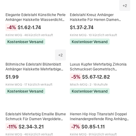
+
2
Elegante Edelstahl Künstliche Perle
Edelstahl Kreuz Anhänger
Anhänger Halskette Wasserdichte
Halskette Für Herren Damen
Schlangenknochenkette Schmuck
Minimalistisch Religiöser Schmuck
-
4
%
$
1.62
-
1.74
$
1.37
-
2.74
Für Damen Gold Silber Plattiert
Gold Silber Schwarz Kruzifix
Keine MOQ
·
46 kürzlich verkauft
Keine MOQ
·
10 kürzlich verkauft
Kostenloser Versand
Kostenloser Versand
+
2
Böhmische Edelstahl Blütenblatt
Luxus Kupfer Mehrfarbig Zirkonia
Anhänger Halskette Mehrfarbige
Schmuckset Geometrisch
Emaille Perlen Gänseblümchen
Eingelegt Halskette Armband Set
$
1.99
-
5
%
$
5.67
-
12.82
Blumenschmuck Verstellbare Kette
Für Damen Süße Candy Farbe
Tennis-Kette
Keine MOQ
·
17 kürzlich verkauft
Misch-MOQ
:
2
·
19 Aufrufe
Kostenloser Versand
Kostenloser Versand
Edelstahl Mehrfarbig Emaille Blume
Herren Hip Hop Titanstahl Doppel
Schmuck Für Damen Vergoldete
Ineinandergreifende Ring Anhänger
Kette Halskette Armband
Halskette Silber Schwarz Graviert
-
11
%
$
2.34
-
3.21
-
7
%
$
0.85
-
1.11
Fußkettchen Mode Böhmischer
Eternal Love Strass Inlaid
Schmuck
Streetwear Schmuck
Keine MOQ
·
46 kürzlich verkauft
Keine MOQ
·
91 kürzlich verkauft