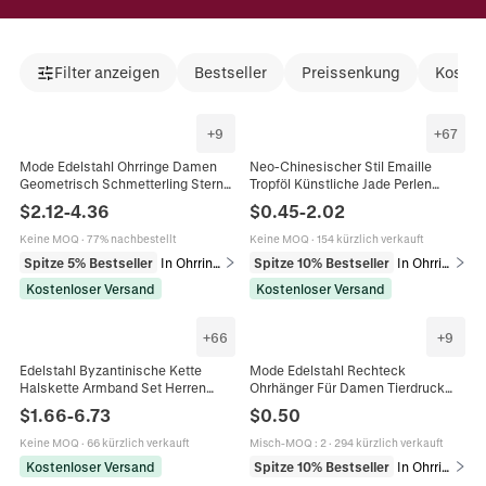
Filter anzeigen
Bestseller
Preissenkung
Kosten
+
9
+
67
Mode Edelstahl Ohrringe Damen
Neo-Chinesischer Stil Emaille
Geometrisch Schmetterling Stern
Tropföl Künstliche Jade Perlen
Rund Römische Zahlen Quaste
Quaste Ohrringe Vintage
$
2.12
-
4.36
$
0.45
-
2.02
Strass Künstliche Perle Schmuck
Schmetterling Blume Design
Legierung Kunstperle Ohrringe
Keine MOQ
·
77% nachbestellt
Keine MOQ
·
154 kürzlich verkauft
Damen Schmuck
Spitze 5% Bestseller
In Ohrringe
Spitze 10% Bestseller
In Ohrringe
Kostenloser Versand
Kostenloser Versand
+
66
+
9
Edelstahl Byzantinische Kette
Mode Edelstahl Rechteck
Halskette Armband Set Herren
Ohrhänger Für Damen Tierdruck
Damen Kreuz Anhänger Religiöser
Leopard Kuh Zebra Marmormuster
$
1.66
-
6.73
$
0.50
Modeschmuck Hip Hop Schmuck
Geometrischer Schmuck
Keine MOQ
·
66 kürzlich verkauft
Misch-MOQ
:
2
·
294 kürzlich verkauft
Kostenloser Versand
Spitze 10% Bestseller
In Ohrringe