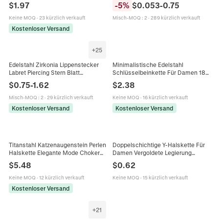
Quadrat Grün Weiß Strass Quaste
Trendiger Metall Galvanisierter
$
1.97
-
5
%
$
0.053
-
0.75
Halskette Schmuck Für Damen
Accessoire Schmuck Geschenk
Für Freunde
Keine MOQ
·
23 kürzlich verkauft
Misch-MOQ
:
2
·
289 kürzlich verkauft
Kostenloser Versand
+
25
Edelstahl Zirkonia Lippenstecker
Minimalistische Edelstahl
Labret Piercing Stern Blatt
Schlüsselbeinkette Für Damen 18K
Schmetterling Innengewinde
Vergoldet Geometrische Quadrat
$
0.75
-
1.62
$
2.38
Ohrknorpel Stecker Ohrringe
Wassertropfen Anhänger Mode
Schmuck
Schmuck Halskette
Misch-MOQ
:
2
·
29 kürzlich verkauft
Keine MOQ
·
16 kürzlich verkauft
Kostenloser Versand
Kostenloser Versand
Titanstahl Katzenaugenstein Perlen
Doppelschichtige Y-Halskette Für
Halskette Elegante Mode Choker
Damen Vergoldete Legierung
Für Damen Schlüsselbein Kette
Strass Wassertropfen Stabkette
$
5.48
$
0.62
Täglich Dating Schmuck Zubehör
Mode Schmuck Täglich Party
Geschenk
Keine MOQ
·
12 kürzlich verkauft
Keine MOQ
·
15 kürzlich verkauft
Kostenloser Versand
+
21