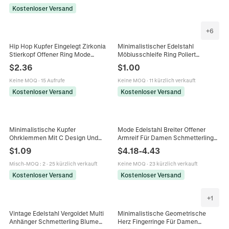
Kostenloser Versand
+
6
Hip Hop Kupfer Eingelegt Zirkonia
Minimalistischer Edelstahl
Stierkopf Offener Ring Mode
Möbiusschleife Ring Poliert
Böhmisch Verstellbar Gold Tier
Gedrehter Wellenförmiger Band Für
$
2.36
$
1.00
Ring Für Damen
Herren Damen Trendiger Schmuck
Geschenk
Keine MOQ
·
15 Aufrufe
Keine MOQ
·
11 kürzlich verkauft
Kostenloser Versand
Kostenloser Versand
Minimalistische Kupfer
Mode Edelstahl Breiter Offener
Ohrklemmen Mit C Design Und
Armreif Für Damen Schmetterling
Strass Gold Und Silber Plattierter
Blume Muster 18K Vergoldet
$
1.09
$
4.18
-
4.43
Schmuck Für Damen Für Party
Verstellbares
Look
Manschettenarmband Schmuck
Misch-MOQ
:
2
·
25 kürzlich verkauft
Keine MOQ
·
23 kürzlich verkauft
Kostenloser Versand
Kostenloser Versand
+
1
Vintage Edelstahl Vergoldet Multi
Minimalistische Geometrische
Anhänger Schmetterling Blume
Herz Fingerringe Für Damen