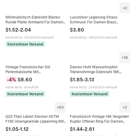
+
2
Minimalistisch Edelstahl Blanko
Luxuriöser Legierung Strass
Runde Platte Armband Für Damen
Schmuck Für Damen Braut
Gold Silber Roségold DIY
Hochzeit Kristall Wassertropfen
$
1.52
-
2.04
$
3.80
Gravierbar Mode Schmuck
Anhänger Halskette Ohrhänger
Verstellbar
Schmuck Zubehör
Keine MOQ
·
115 kürzlich verkauft
Keine MOQ
·
49 kürzlich verkauft
Kostenloser Versand
+
18
Vintage Französischer Stil
Damen Hohl Wassertropfen
Perlenhalskette Mit
Tränenohrringe Edelstahl 18K
Süßwasserperle Natürlicher Grüner
Vergoldet Gehämmert Gittermuster
-
4
%
$
8.60
$
1.85
-
3.13
Achat Wassertropfen Titanstahl
Schmuck Zubehör
Choker Für Damen
Keine MOQ
·
61 Aufrufe
Keine MOQ
·
23 kürzlich verkauft
Kostenloser Versand
Kostenloser Versand
+
60
+
2
G23 Titan Labret Stecker ASTM
Französisch Vintage 14K Vergoldet
F136 Innengewinde Lippenring Mit
Kupfer Offener Ring Für Damen
3 Zirkonia Ohrknorpel Piercing
Verstellbar Stern Herz Blatt Zirkonia
$
1.05
-
1.12
$
1.44
-
2.61
Schmuck
Minimalist Schmuck