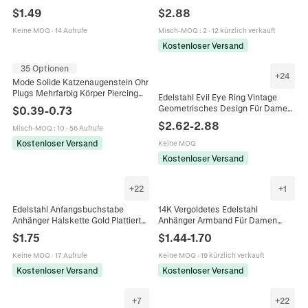
Damen Elegante Schlangenkette
Pfeffer Charme Huggie Ohrringe Für
$
1.49
$
2.88
Personalisierter Schmuck
Damen Mode Schmuck
Halskette
Keine MOQ
·
14 Aufrufe
Misch-MOQ
:
2
·
12 kürzlich verkauft
Kostenloser Versand
35 Optionen
+
24
Mode Solide Katzenaugenstein Ohr
Plugs Mehrfarbig Körper Piercing
Edelstahl Evil Eye Ring Vintage
Schmuck Unisex Rund
Geometrisches Design Für Damen
$
0.39
-
0.73
Geometrisch Ohrgauges Expander
Herren Mode Schmuck Punk Stil
$
2.62
-
2.88
Ohrring Plugs
Misch-MOQ
:
10
·
56 Aufrufe
Band Gold Schwarz Silber
Kostenloser Versand
Keine MOQ
Kostenloser Versand
+
22
+
1
Edelstahl Anfangsbuchstabe
14K Vergoldetes Edelstahl
Anhänger Halskette Gold Plattiert
Anhänger Armband Für Damen
Alphabet Buchstaben Mode Unisex
Mädchen Mit Emaille Pilz Böser
$
1.75
$
1.44
-
1.70
Schmuck Zubehör Geschenk
Blick Herz Stern Charms
Verstellbarer Modeschmuck
Keine MOQ
·
17 Aufrufe
Keine MOQ
·
19 kürzlich verkauft
Geschenk
Kostenloser Versand
Kostenloser Versand
+
7
+
22