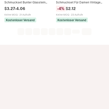
Schmuckset Bunter Glasstein
Schmuckset Für Damen Vintage
Zirkonia Schlangenknochenkette
Gold Legierung Strass Halskette
$
3.27
-
4.06
-
4
%
$
2.12
Halskette Armband Für Damen
Armband Set Hochzeit Zubehör
Keine MOQ
·
21 Aufrufe
Keine MOQ
·
23 Aufrufe
Kostenloser Versand
Kostenloser Versand