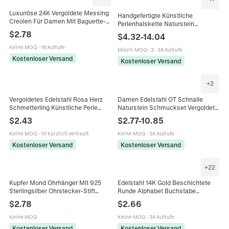
Luxuriöse 24K Vergoldete Messing
Handgefertigte Künstliche
Creolen Für Damen Mit Baguette-
Perlenhalskette Naturstein
Schliff AAA Zirkonia Eingelegte
Künstliche Perle Titanstahl Boheme
$
2.78
$
4.32
-
14.04
Handgefertigte Modeschmuck
Vintage Nische Ästhetik Schmuck
Geschenk
Keine MOQ
·
19 Aufrufe
Für Frauen
Misch-MOQ
:
3
·
36 Aufrufe
Kostenloser Versand
Kostenloser Versand
+
2
Vergoldetes Edelstahl Rosa Herz
Damen Edelstahl OT Schnalle
Schmetterling Künstliche Perle
Naturstein Schmuckset Vergoldet
Armband Für Kinder Damen
Panzerkette Herz Halskette
$
2.43
$
2.77
-
10.85
Verstellbar Mode Schmuck
Armband Ohrringe Party Schmuck
Geschenk
Keine MOQ
·
10 kürzlich verkauft
Keine MOQ
·
36 Aufrufe
Kostenloser Versand
Kostenloser Versand
+
22
Kupfer Mond Ohrhänger Mit 925
Edelstahl 14K Gold Beschichtete
Sterlingsilber Ohrstecker-Stift
Runde Alphabet Buchstabe
Bunter Quadratischer Zirkonia Gold
Anhänger Halskette
$
2.78
$
2.66
Silber Eleganter Schmuck Für
Minimalistische Emaille Kette
Damen
Halskette Für Damen Schmuck
Keine MOQ
Keine MOQ
·
34 Aufrufe
Kostenloser Versand
Kostenloser Versand