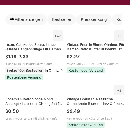
Filter anzeigen
Bestseller
Preissenkung
Kosten
+
42
+
2
Luxus Glänzende Strass Lange
Vintage Emaille Blume Ohrringe Für
Quaste Hängeohrringe Für Damen
Damen Retro Kupfer Blumenmuster
Elegante Geometrische Ohrhänger
Bunte Elegante Creolen Täglicher
$
1.18
-
2.33
$
2.27
Hochzeit Party Schmuck Geschenk
Ohrschmuck
Keine MOQ
·
132 kürzlich verkauft
Misch-MOQ
:
2
·
674 kürzlich verkauft
Spitze 10% Bestseller
In Ohrringe
Kostenloser Versand
Kostenloser Versand
+
2
Bohemian Retro Sonne Mond
Vintage Edelstahl Natürliche
Anhänger Halskette Ohrring Set Für
Getrocknete Blumen Harz Offener
Damen Legierung Gold Silber
Ring Für Damen Gehämmerte
$
0.50
$
2.49
Strass Himmlischer Schmuck
Textur Botanischer Floral
Verstellbarer Ring
Misch-MOQ
:
2
·
218 kürzlich verkauft
Keine MOQ
·
54 kürzlich verkauft
Kostenloser Versand