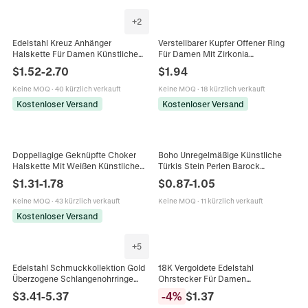
+
2
Edelstahl Kreuz Anhänger
Verstellbarer Kupfer Offener Ring
Halskette Für Damen Künstliche
Für Damen Mit Zirkonia
Perle Strass Eingelegt
Wassertropfen Anhänger
$
1.52
-
2.70
$
1.94
Modeschmuck Gold Silber Hip Hop
Personalisiert Dünn Stapelbar
Kette Accessoire
Mode Schmuck
Keine MOQ
·
40 kürzlich verkauft
Keine MOQ
·
18 kürzlich verkauft
Kostenloser Versand
Kostenloser Versand
Doppellagige Geknüpfte Choker
Boho Unregelmäßige Künstliche
Halskette Mit Weißen Künstliche
Türkis Stein Perlen Barock
Perlen Und Legierungsperlen In
Künstliche Perle Anhänger
$
1.31
-
1.78
$
0.87
-
1.05
Kreuzoptik Mode Für Damen
Knebelverschluss Halskette Für
Damen Mode Schmuck
Keine MOQ
·
43 kürzlich verkauft
Keine MOQ
·
11 kürzlich verkauft
Kostenloser Versand
+
5
Edelstahl Schmuckkollektion Gold
18K Vergoldete Edelstahl
Überzogene Schlangenohrringe
Ohrstecker Für Damen
Herz Muschel Armband Zirkonia
Minimalistische Unregelmäßige
$
3.41
-
5.37
-
4
%
$
1.37
Halskette Für Damen Accessoire
Geometrische Herz Wellenstruktur