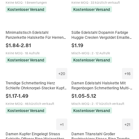
Ohrringe Mode Schmuck
Keine MOQ
·
1 Bewertungen
Keine MOQ
·
33 kürzlich verkauft
Kostenloser Versand
Kostenloser Versand
Minimalistisch Edelstahl
Süße Edelstahl Dopamin Farbige
Panzerkette Halskette Für Herren
Huggie Creolen Vergoldet Emaille
Damen 14k Gold Silber Überzogen
Tropfen Öl Runde Geometrische
$
1.84
-
2.81
$
1.19
Basic Mode Schmuck Halskette
Ohrringe Für Damen Schmuck
Geschenk
Keine MOQ
·
18 Aufrufe
Misch-MOQ
:
2
·
12 Aufrufe
Kostenloser Versand
Kostenloser Versand
+
20
+
16
Trendige Schmetterling Herz
Damen Edelstahl Halskette Mit
Schleife Ohrknorpel-Stecker Kupfer
Regenbogen Schmetterling Multi-
Strass Helix Piercing Schmuck Für
Anhänger Süße Künstliche Perle
$
1.17
-
1.49
$
1.05
-
5.12
Damen Mode Alltags-Accessoires
Strass Schlüsselbeinkette
Schmuck
Keine MOQ
·
46 kürzlich verkauft
Misch-MOQ
:
2
·
17 kürzlich verkauft
Kostenloser Versand
Kostenloser Versand
+
1
+
21
Damen Kupfer Eingelegt Strass
Damen Titanstahl Großer
Schleife Offener Ring Weizenähre
Rechteckiger Strass Ring Trendig