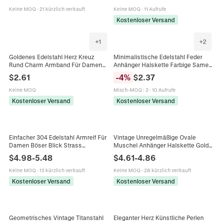
Schmuck Geschenk
Geschenk
Keine MOQ
·
21 kürzlich verkauft
Keine MOQ
·
11 Aufrufe
Kostenloser Versand
+
1
+
2
Goldenes Edelstahl Herz Kreuz
Minimalistische Edelstahl Feder
Rund Charm Armband Für Damen
Anhänger Halskette Farbige Samen
Mode Strass Eingelegte
Perlen Mode Schmuck Verstellbar
$
2.61
-
4
%
$
2.37
Verstellbare Kette Schmuck
Für Damen Geschenk
Keine MOQ
Misch-MOQ
:
2
·
10 Aufrufe
Kostenloser Versand
Kostenloser Versand
Einfacher 304 Edelstahl Armreif Für
Vintage Unregelmäßige Ovale
Damen Böser Blick Strass
Muschel Anhänger Halskette Gold
Künstliche Perle Offener
Überzogenes Kupfer Abalone
$
4.98
-
5.48
$
4.61
-
4.86
Verschluss Armreif Gold Silber
Perlmutt Eleganter Schmuck Für
Roségold Armband Schmuck
Damen
Keine MOQ
·
13 kürzlich verkauft
Keine MOQ
·
28 kürzlich verkauft
Geschenk
Kostenloser Versand
Kostenloser Versand
Geometrisches Vintage Titanstahl
Eleganter Herz Künstliche Perlen