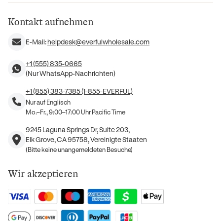
Kontakt aufnehmen
E-Mail:
helpdesk@everfulwholesale.com
+1 (555) 835-0665
(Nur WhatsApp-Nachrichten)
+1 (855) 383-7385 (1-855-EVERFUL)
Nur auf Englisch
Mo.–Fr., 9:00–17:00 Uhr Pacific Time
9245 Laguna Springs Dr, Suite 203,
Elk Grove, CA 95758, Vereinigte Staaten
(Bitte keine unangemeldeten Besuche)
Wir akzeptieren