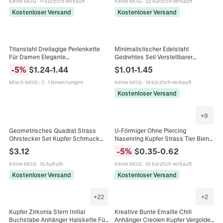
Keine MOQ
·
11 kürzlich verkauft
Keine MOQ
·
32 kürzlich verkauft
Kostenloser Versand
Kostenloser Versand
Titanstahl Dreilagige Perlenkette
Minimalistischer Edelstahl
Für Damen Elegante
Gedrehtes Seil Verstellbarer
Schlangenkette Mehrreihige
Armreif Für Damen Geometrischer
-
5
%
$
1.24
-
1.44
$
1.01
-
1.45
Minimalistische Choker Mode
Gold Silber Armreif Mode Schmuck
Schmuck Geschenk
Armband
Misch-MOQ
:
2
·
1 Bewertungen
Keine MOQ
·
19 kürzlich verkauft
Kostenloser Versand
+
9
Geometrisches Quadrat Strass
U-Förmiger Ohne Piercing
Ohrstecker Set Kupfer Schmuck
Nasenring Kupfer Strass Tier Biene
Mit 925 Sterlingsilber Ohrstecker-
Schmetterling Hase Schlange Wal
$
3.12
-
5
%
$
0.35
-
0.62
Stift Für Damen Täglich Büro
Nasenclip Für Damen Mode
Schmuck
Keine MOQ
·
15 Aufrufe
Keine MOQ
·
10 kürzlich verkauft
Kostenloser Versand
Kostenloser Versand
+
22
+
2
Kupfer Zirkonia Stern Initial
Kreative Bunte Emaille Chili
Buchstabe Anhänger Halskette Für
Anhänger Creolen Kupfer Vergoldet