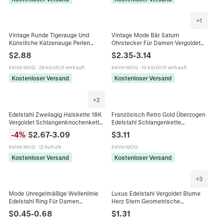
+
1
Vintage Runde Tigerauge Und
Vintage Mode Bär Saturn
Künstliche Katzenauge Perlen
Ohrstecker Für Damen Vergoldet
Ohrringe Für Damen Vergoldete
Rosa Zirkonia Hexagramm Stern
$
2.88
$
2.35
-
3.14
Kupfer Ohrstecker Retro Schmuck
Bär Tropfen Ohrringe Schmuck
Geschenk
Keine MOQ
·
26 kürzlich verkauft
Keine MOQ
·
10 kürzlich verkauft
Kostenloser Versand
Kostenloser Versand
+
2
Edelstahl Zweilagig Halskette 18K
Französisch Retro Gold Überzogen
Vergoldet Schlangenknochenkette
Edelstahl Schlangenkette
Böser Blick Sonne Anhänger Strass
Halskette Stern Strass
-
4
%
$
2.67
-
3.09
$
3.11
Mode Schmuck Für Damen
Schlüsselbeinkette Damen Mode
Schmuck
Keine MOQ
·
12 Aufrufe
Keine MOQ
Kostenloser Versand
Kostenloser Versand
+
3
Mode Unregelmäßige Wellenlinie
Luxus Edelstahl Vergoldet Blume
Edelstahl Ring Für Damen
Herz Stern Geometrische
Minimalist Offen Verstellbar
Ohrstecker Creolen Für Damen
$
0.45
-
0.68
$
1.31
Geometrischer Statement Ring
Minimalist Mode Schmuck