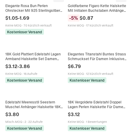
Elegante Rosa Bun Perlen
Goldfarbene Figaro Kette Halskette
Ohrstecker Mit 925 Sterlingsilber
Mit Initialen Buchstaben Anhänger
Ohrstecker-Stift Kupfer
Individueller Minimalistischer
$
1.05
-
1.69
-
5
%
$
0.87
Galvanisiert Kleines Design Mode
Schmuck Für Damen Täglich
Schmuck Für Damen
Geschenk
Keine MOQ
·
70 kürzlich verkauft
Keine MOQ
·
17 kürzlich verkauft
Kostenloser Versand
18K Gold Plattiert Edelstahl Lagen
Elegantes Titanstahl Buntes Strass
Armband Halskette Set Damen
Schmuckset Für Damen Inklusive
Minimalistisch Schlangenkette
Halskette Armband Und Ohrhänger
$
3.12
-
3.86
$
6.79
Büroklammer Stapelschmuck
Mode Accessoires Geschenk
Keine MOQ
·
16 Aufrufe
Keine MOQ
·
12 kürzlich verkauft
Kostenloser Versand
Kostenloser Versand
Edelstahl Meeresstil Seestern
18K Vergoldete Edelstahl Doppel
Muschel Anhänger Halskette 18K
Lagen Perlen Halskette Für Damen
Vergoldet Sommer Strand
Bunte Perlen Blume Sonne
$
3.80
$
3.12
Schlüsselbein Kette Schmuck Für
Anhänger Schlüsselbein Kette
Damen
Schmuck
Misch-MOQ
:
2
·
22 Aufrufe
Keine MOQ
·
1 Bewertungen
Kostenloser Versand
Kostenloser Versand