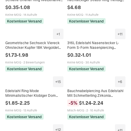
Böser Blick Verstellbarer Fingerring
Poliert Geometrischer Fingerring
$
0.35
-
1.08
$
4.68
Mode Ins Schmuck Geschenk
Schmuck Mode Accessoire
Keine MOQ
·
14 Aufrufe
Keine MOQ
·
11 Aufrufe
Kostenloser Versand
Kostenloser Versand
+
1
+
11
Geometrische Sechseck Viereck
316L Edelstahl Nasenstecker L-
Ohrstecker Kupfer 18K Vergoldet
Form S-Form Nasenpiercing
Eingelegt Zirkonia Mit 925
Schmuck Für Damen Herren Strass
$
1.73
-
1.98
$
0.32
-
1.01
Sterlingsilber Stift Damen
Eingelegter Nasenring Gebogen
Schmuck
Keine MOQ
·
2 Bewertungen
Keine MOQ
·
30 Aufrufe
Kostenloser Versand
Kostenloser Versand
+
15
+
6
Edelstahl Ring Mode
Bauchnabelpiercing Aus Edelstahl
Minimalistischer Klobiger Dom
Mit Schmetterling Zirkonia
Breites Band Fingerring Gold Silber
Eingelegt Navelschmuck Für
$
1.85
-
2.25
-
5
%
$
1.24
-
2.24
Poliert Geometrischer Statement
Damen Mode Körperdekoration
Schmuck
Keine MOQ
·
13 Aufrufe
Misch-MOQ
:
2
·
10 Aufrufe
Kostenloser Versand
Kostenloser Versand
+
12
+
11