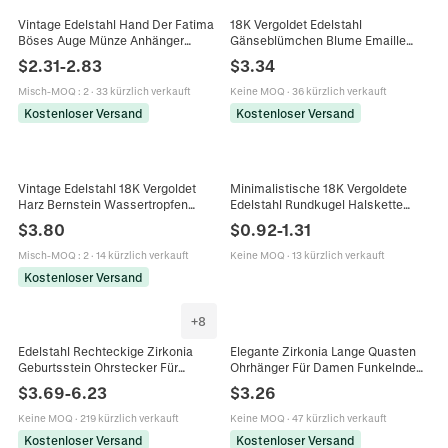
Vintage Edelstahl Hand Der Fatima
18K Vergoldet Edelstahl
Böses Auge Münze Anhänger
Gänseblümchen Blume Emaille
Halskette Für Damen Retro
Ring Vintage Bunter Tropföl Floral
$
2.31
-
2.83
$
3.34
Büroklammer-Kette Schmuck
Band Ring Für Damen Schmuck
Geschenk
Geschenk
Misch-MOQ
:
2
·
33 kürzlich verkauft
Keine MOQ
·
36 kürzlich verkauft
Kostenloser Versand
Kostenloser Versand
Vintage Edelstahl 18K Vergoldet
Minimalistische 18K Vergoldete
Harz Bernstein Wassertropfen
Edelstahl Rundkugel Halskette
Ohrringe Faltentextur
Verstellbares Armband Ohrhänger
$
3.80
$
0.92
-
1.31
Unregelmäßige Tropfenohrringe Für
Schmuck Für Damen
Damen
Misch-MOQ
:
2
·
14 kürzlich verkauft
Keine MOQ
·
13 kürzlich verkauft
Kostenloser Versand
+
8
Edelstahl Rechteckige Zirkonia
Elegante Zirkonia Lange Quasten
Geburtsstein Ohrstecker Für
Ohrhänger Für Damen Funkelnde
Damen 14K Vergoldet
Verlauf Runde Zirkonia Ohrringe
$
3.69
-
6.23
$
3.26
Minimalistischer Geometrischer
Braut Hochzeit Party Mode
Ohrschmuck
Accessoire
Keine MOQ
·
219 kürzlich verkauft
Keine MOQ
·
47 kürzlich verkauft
Geburtstagsgeschenk
Kostenloser Versand
Kostenloser Versand