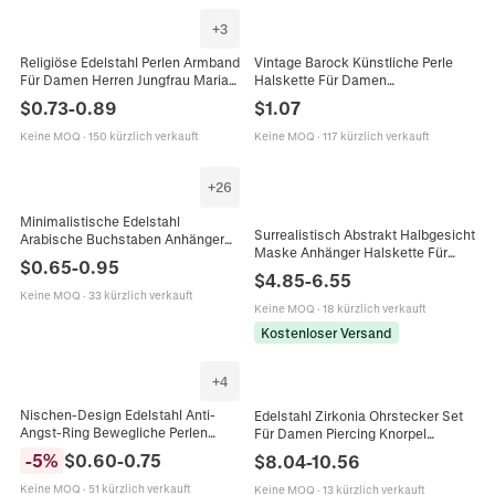
+
3
Religiöse Edelstahl Perlen Armband
Vintage Barock Künstliche Perle
Für Damen Herren Jungfrau Maria
Halskette Für Damen
Kreuz Anhänger Medaille Unserer
Minimalistisches Unregelmäßiges
$
0.73
-
0.89
$
1.07
Lieben Frau Von Guadalupe
Design Legierung
Schmuck
Knebelverschluss Vergoldet
Keine MOQ
·
150 kürzlich verkauft
Keine MOQ
·
117 kürzlich verkauft
Schmuck
+
26
Minimalistische Edelstahl
Surrealistisch Abstrakt Halbgesicht
Arabische Buchstaben Anhänger
Maske Anhänger Halskette Für
Halskette Für Herren Damen Gold
$
0.65
-
0.95
Damen Herren Legierung Strass
Silber Galvanisiert Personalisiert
$
4.85
-
6.55
Blaues Auge Panzerkette Hip Hop
Mode Schmuck Geschenk
Keine MOQ
·
33 kürzlich verkauft
Schmuck
Keine MOQ
·
18 kürzlich verkauft
Kostenloser Versand
+
4
Nischen-Design Edelstahl Anti-
Edelstahl Zirkonia Ohrstecker Set
Angst-Ring Bewegliche Perlen
Für Damen Piercing Knorpel
Stressabbau Doppelschichtig Hohl
Ohrringe Herz Mond Stern Form
-
5
%
$
0.60
-
0.75
$
8.04
-
10.56
Geometrischer Fingerring
Schmuck
Modeschmuck Für Damen Herren
Keine MOQ
·
51 kürzlich verkauft
Keine MOQ
·
13 kürzlich verkauft