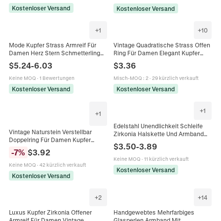
Kostenloser Versand
Kostenloser Versand
+
1
+
10
Mode Kupfer Strass Armreif Für
Vintage Quadratische Strass Offen
Damen Herz Stern Schmetterling
Ring Für Damen Elegant Kupfer
Hexagramm Vergoldet Verstellbar
Verstellbare Geometrische
$
5.24
-
6.03
$
3.36
Luxus Schmuck Armband
Fingerring Gold Silber Schmuck
Keine MOQ
·
1 Bewertungen
Misch-MOQ
:
2
·
29 kürzlich verkauft
Kostenloser Versand
Kostenloser Versand
+
1
+
1
Edelstahl Unendlichkeit Schleife
Vintage Naturstein Verstellbar
Zirkonia Halskette Und Armband
Doppelring Für Damen Kupfer
Für Damen PVD Beschichtet
$
3.50
-
3.89
Amethyst Turmalin Obsidian Fluorit
Vintage Mode Schmuck Doppel
-
7
%
$
3.92
Rohstein Ring Schmuck
Gelaagte Blumen Accessoires
Keine MOQ
·
11 kürzlich verkauft
Keine MOQ
·
42 kürzlich verkauft
Kostenloser Versand
Kostenloser Versand
+
2
+
14
Luxus Kupfer Zirkonia Offener
Handgewebtes Mehrfarbiges
Armreif Für Damen Vintage
Glasperlen Armband Mit