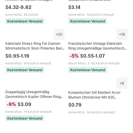
Vergoldet Perlen Design
Süßwasserperle Böhmisches
$
4.32
-
9.82
$
3.14
Manschette Armband
Verstellbares Schnurarmband Für
Modeschmuck
Damen Schmuck
Keine MOQ
·
59 Aufrufe
Keine MOQ
·
19 kürzlich verkauft
Kostenloser Versand
Kostenloser Versand
+
20
+
18
Edelstahl Strass Ring Für Damen
Französischer Vintage Edelstahl
Minimalistisch 3mm Poliertes Band
Ring Unregelmäßige Geometrische
Gold Silber Roségold Schwarz
Offen Einstellbar Ring 18k Vergoldet
$
0.95
-
1.19
-
5
%
$
0.55
-
1.07
Spannfassung Schmuck
Strass Unisex Modeschmuck
Keine MOQ
·
91 kürzlich verkauft
Misch-MOQ
:
3
·
92 kürzlich verkauft
Kostenloser Versand
Kostenloser Versand
+
8
Doppellagig Unregelmäßig
Koreanischer Stil Mattiert Acryl
Geometrisch Kupfer Offener Ring
Blumen Ohrstecker Mit 925
18K Vergoldet Rechteckig Zirkonia
Sterling Silber Stift Übergroße
-
9
%
$
3.09
$
0.79
Verstellbar Mode Fingerring
Elegante Florale Damen Schmuck
Schmuck Für Damen
Keine MOQ
·
74 kürzlich verkauft
Keine MOQ
·
34 kürzlich verkauft
Kostenloser Versand