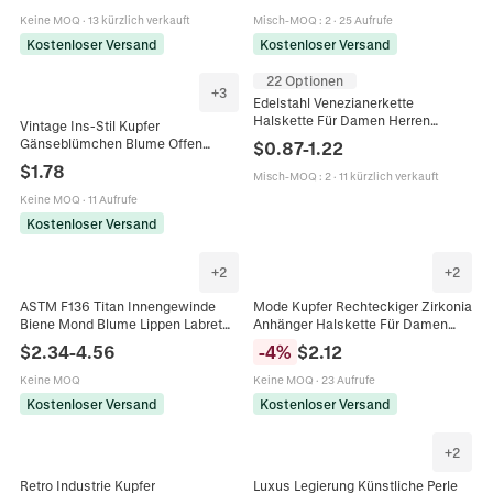
Für Damen Herren
Keine MOQ
·
13 kürzlich verkauft
Misch-MOQ
:
2
·
25 Aufrufe
Kostenloser Versand
Kostenloser Versand
22 Optionen
+
3
Edelstahl Venezianerkette
Halskette Für Damen Herren
Vintage Ins-Stil Kupfer
Geometrische Quadratische
Gänseblümchen Blume Offen
$
0.87
-
1.22
Gliederkette Mode Schmuck
Einstellbarer Ring Für Damen Gold
$
1.78
Minimalistisches Accessoire
Misch-MOQ
:
2
·
11 kürzlich verkauft
Emaille Floral Geometrischer
Fingerring
Keine MOQ
·
11 Aufrufe
Kostenloser Versand
+
2
+
2
ASTM F136 Titan Innengewinde
Mode Kupfer Rechteckiger Zirkonia
Biene Mond Blume Lippen Labret
Anhänger Halskette Für Damen
Nasen Piercing Schmuck Strass
Vergoldet Leichter Luxus Edelstahl
$
2.34
-
4.56
-
4
%
$
2.12
Ohrstecker
Kette Schmuck Geschenk
Keine MOQ
Keine MOQ
·
23 Aufrufe
Kostenloser Versand
Kostenloser Versand
+
2
Retro Industrie Kupfer
Luxus Legierung Künstliche Perle