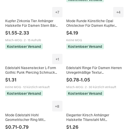
+
7
+
4
Kupfer Zirkonia Tier Anhänger
Mode Runde Künstliche Opal
Halskette Für Damen Stern Bär
Ohrstecker Für Damen Kupfer
Panda Elefant Schildkröte
Vergoldet Synthetische Grüne
$
1.55
-
2.33
$
4.19
Seepferdchen Flamingo Herz Krone
Blaue Orange Opal Ohrschmuck
Schmuck Geschenk
Misch-MOQ
:
2
·
15 Aufrufe
Keine MOQ
Kostenloser Versand
Kostenloser Versand
+
1
Edelstahl Nasenstecker L-Form
Edelstahl Ringe Für Damen Herren
Gothic Punk Piercing Schmuck
Unregelmäßige Textur
Strass Spinne Schmetterling
Geometrische Offene Verstellbare
$
1.31
$
0.78
-
1.05
Fledermaus Herzform Nasenring
Fingerringe Moderner
Schmuck
Modeschmuck Geschenk
Keine MOQ
·
12 kürzlich verkauft
Misch-MOQ
:
2
·
30 kürzlich verkauft
Kostenloser Versand
Kostenloser Versand
+
8
Mode Edelstahl Hohl
Eleganter Kirsch Anhänger
Geometrischer Ring Mit
Halskette Titanstahl Mit
Quadratischem Rundem Design
Künstlicher Perle Und Strass Blatt
$
0.71
-
0.79
$
1.26
Strass Eingelegtes Titan Stahlband
Gold Silber Damen Mode Schmuck