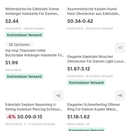
Minimalistische Edelstahl Sonne
Asymmetrische Katzen-Hund-
Anhänger Halskette Für Damen
Herz-Ohrstecker aus Edelstahl
Böhmische Bunte Perlen Vergoldet
Gold Silber Schwarz Roségold
$
2.44
$
0.34
-
0.42
Strass Schmuck Mode Halskette
Tiersilhouette Schmuck für Damen
Keine MOQ
·
1 Bewertungen
Keine MOQ
·
25 kürzlich verkauft
Kostenloser Versand
26 Optionen
+
7
Hip Hop Titanstahl Initial
Buchstabe Anhänger Halskette Für
Elegante Edelstahl Muschel
Herren Damen Hohl Rechteck A-Z
Ohrstecker Für Damen Light Luxury
$
1.99
Alphabet Twist Kette Schmuck
Wassertropfen Strass Inlay Ozean
$
1.87
-
3.12
Keine MOQ
Stil Mode Schmuck
Kostenloser Versand
Keine MOQ
·
10 kürzlich verkauft
Kostenloser Versand
+
2
+
6
Edelstahl Septum Nasenring U-
Eleganter Schmetterling Offener
förmig Hufeisen Piercing Schmuck
Ring Für Damen Kupfer Mikro
Doppelball Ende Minimalistisch
Eingelegtes Zirkonia Verstellbarer
-
6
%
$
0.09
-
0.15
$
1.18
-
1.62
Körperschmuck Für Herren Damen
Fingerring Personalisierter
Europäischer Stil Mode Schmuck
Misch-MOQ
:
2
·
17 kürzlich verkauft
Misch-MOQ
:
10
Geschenk
Kostenloser Versand