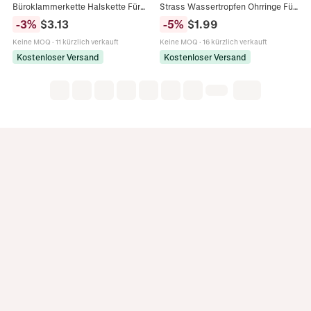
Büroklammerkette Halskette Für
Strass Wassertropfen Ohrringe Für
Damen Karabiner
Damen Elegant Mehrfarbig
-
3
%
$
3.13
-
5
%
$
1.99
Schraubverschluss Oval Anhänger
Edelstein Eingelegt Bankett Party
Galvanisierter Schmuck
Schmuck
Keine MOQ
·
11 kürzlich verkauft
Keine MOQ
·
16 kürzlich verkauft
Kostenloser Versand
Kostenloser Versand