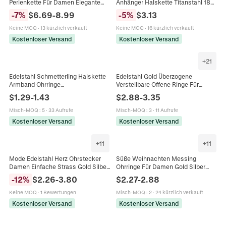
Perlenkette Für Damen Elegante
Anhänger Halskette Titanstahl 18K
Künstliche Barockperle Anhänger
Vergoldet Geometrische Strass
-
7
%
$
6.69
-
8.99
-
5
%
$
3.13
Pulloverkette Retro Schmuck
Schlüsselbeinkette Für Damen
Schmuck
Keine MOQ
·
13 kürzlich verkauft
Keine MOQ
·
16 kürzlich verkauft
Kostenloser Versand
Kostenloser Versand
+
21
Edelstahl Schmetterling Halskette
Edelstahl Gold Überzogene
Armband Ohrringe
Verstellbare Offene Ringe Für
Schmuckkollektion Vergoldet
Damen Herren Vintage Böhmische
$
1.29
-
1.43
$
2.88
-
3.35
Muscheleinlage Schmuck Für
Himmlische Muster Strass
Damen Mädchen
Eingelegter Ring Schmuck
Misch-MOQ
:
5
·
33 Aufrufe
Misch-MOQ
:
3
·
11 Aufrufe
Kostenloser Versand
Kostenloser Versand
+
11
+
11
Mode Edelstahl Herz Ohrstecker
Süße Weihnachten Messing
Damen Einfache Strass Gold Silber
Ohrringe Für Damen Gold Silber
Plattiert Herz Ohrringe Pendler
Galvanisiert Zirkonia
-
12
%
$
2.26
-
3.80
$
2.27
-
2.88
Schmuck Geschenk
Lebkuchenmann Socke
Zuckerstange Handschuh
Keine MOQ
·
1 Bewertungen
Misch-MOQ
:
2
·
24 kürzlich verkauft
Geschenkbeutel Festlicher
Kostenloser Versand
Kostenloser Versand
Schmuck