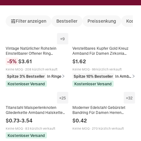
Filter anzeigen
Bestseller
Preissenkung
Kosten
+
9
Vintage Natürlicher Rohstein
Verstellbares Kupfer Gold Kreuz
Einstellbarer Offener Ring
Armband Für Damen Zirkonia
Bohemian Heilkristall Quarz
Eingelegte Box-Kette Eleganter
-
5
%
$
3.61
$
1.62
Amethyst Für Damen Herren
Religiöser Modeschmuck
Handgefertigter Schmuck
Geschenk
Keine MOQ
·
208 kürzlich verkauft
Keine MOQ
·
99 kürzlich verkauft
Spitze 3% Bestseller
In Ringe
Spitze 10% Bestseller
In Armbänder
Kostenloser Versand
Kostenloser Versand
+
25
+
32
Titanstahl Maisperlenknoten
Moderner Edelstahl Gebürstet
Gliederkette Armband Halskette
Bandring Für Damen Herren
Für Damen Punk Hip Hop
Minimalistisch Bicolor Galvanisiert
$
0.73
-
3.54
$
0.42
Minimalistischer
Geometrisch Schmuck Geschenk
Edelstahlschmuck
Zubehör
Keine MOQ
·
83 kürzlich verkauft
Keine MOQ
·
270 kürzlich verkauft
Kostenloser Versand