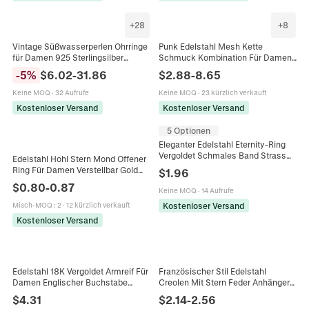
+
28
+
8
Vintage Süßwasserperlen Ohrringe
Punk Edelstahl Mesh Kette
für Damen 925 Sterlingsilber
Schmuck Kombination Für Damen
Ohrstecker Amethyst Türkis
18K Vergoldet Metallic Gewebte
-
5
%
$
6.02
-
31.86
$
2.88
-
8.65
Barockperle Hängeohrringe
Choker Halskette Dickes Armband
Schmuck
Keine MOQ
·
32 Aufrufe
Keine MOQ
·
23 kürzlich verkauft
Kostenloser Versand
Kostenloser Versand
5 Optionen
Eleganter Edelstahl Eternity-Ring
Vergoldet Schmales Band Strass
Edelstahl Hohl Stern Mond Offener
Eingelegt Mode Ring Für Damen
Ring Für Damen Verstellbar Gold
$
1.96
Täglicher Schmuck Geschenk
Silber Galvanisiert Himmlisch
$
0.80
-
0.87
Keine MOQ
·
14 Aufrufe
Schick Fingerring Schmuck
Geschenk
Kostenloser Versand
Misch-MOQ
:
2
·
12 kürzlich verkauft
Kostenloser Versand
Edelstahl 18K Vergoldet Armreif Für
Französischer Stil Edelstahl
Damen Englischer Buchstabe
Creolen Mit Stern Feder Anhänger
Strass Armreif Manschette
Und Künstliche Perlen Vintage
$
4.31
$
2.14
-
2.56
Armband Mode Handschmuck
Schmuck Für Damen