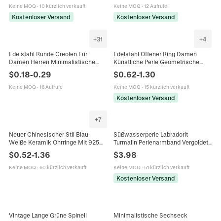
Keine MOQ
·
10 kürzlich verkauft
Keine MOQ
·
12 Aufrufe
Kostenloser Versand
Kostenloser Versand
+
31
+
4
Edelstahl Runde Creolen Für
Edelstahl Offener Ring Damen
Damen Herren Minimalistische
Künstliche Perle Geometrische
Galvanisierte Geometrische
Falten Textur INS Stil Vintage
$
0.18
-
0.29
$
0.62
-
1.30
Ohrschnalle Mode Schmuck
Übertriebene Verstellbare Ring
Zubehör
Keine MOQ
·
16 Aufrufe
Keine MOQ
·
15 kürzlich verkauft
Kostenloser Versand
+
7
Neuer Chinesischer Stil Blau-
Süßwasserperle Labradorit
Weiße Keramik Ohrringe Mit 925
Turmalin Perlenarmband Vergoldet
Sterling Silber Stift Vintage
Verstellbare Kette Naturstein
$
0.52
-
1.36
$
3.98
Handgefertigte Geometrische
Schmuck Geschenk Für Damen
Ohrhänger
Keine MOQ
·
60 kürzlich verkauft
Keine MOQ
·
51 kürzlich verkauft
Kostenloser Versand
Vintage Lange Grüne Spinell
Minimalistische Sechseck