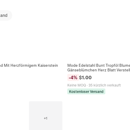
sand
d Mit Herzförmigem Kaiserstein
Mode Edelstahl Bunt Tropföl Blum
Gänseblümchen Herz Blatt Verstel
-
4
%
$
1.00
Keine MOQ
·
35 kürzlich verkauft
Kostenloser Versand
+
1