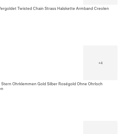
ergoldet Twisted Chain Strass Halskette Armband Creolen
+
4
rz Stern Ohrklemmen Gold Silber Roségold Ohne Ohrloch
en