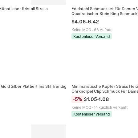
nstlicher Kristall Strass
Edelstahl Schmuckset Für Damen V
Quadratischer Stein Ring Schmuck
$
4.06
-
6.42
Keine MOQ
·
66 Aufrufe
Kostenloser Versand
ld Silber Plattiert Ins Stil Trendig
Minimalistische Kupfer Strass He
Ohrknorpel Clip Schmuck Für Dam
-
5
%
$
1.05
-
1.08
Keine MOQ
·
14 kürzlich verkauft
Kostenloser Versand