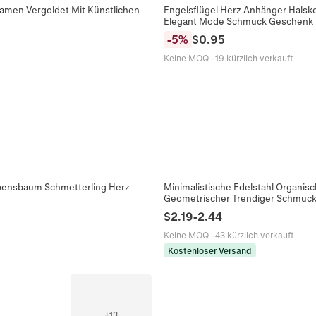
amen Vergoldet Mit Künstlichen
Engelsflügel Herz Anhänger Halske
Elegant Mode Schmuck Geschenk
-
5
%
$
0.95
Keine MOQ
·
19 kürzlich verkauft
ebensbaum Schmetterling Herz
Minimalistische Edelstahl Organis
Geometrischer Trendiger Schmuc
$
2.19
-
2.44
Keine MOQ
·
43 kürzlich verkauft
Kostenloser Versand
+
13