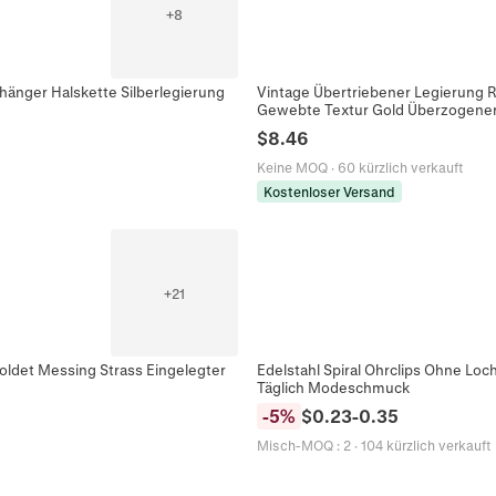
+
8
hänger Halskette Silberlegierung
Vintage Übertriebener Legierung Ri
Gewebte Textur Gold Überzogene
$
8.46
Keine MOQ
·
60 kürzlich verkauft
Kostenloser Versand
+
21
goldet Messing Strass Eingelegter
Edelstahl Spiral Ohrclips Ohne Lo
Täglich Modeschmuck
-
5
%
$
0.23
-
0.35
Misch-MOQ
:
2
·
104 kürzlich verkauft