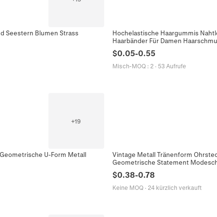
nd Seestern Blumen Strass
Hochelastische Haargummis Nahtl
Haarbänder Für Damen Haarschm
$
0.05
-
0.55
Misch-MOQ
:
2
·
53 Aufrufe
+
19
 Geometrische U-Form Metall
Vintage Metall Tränenform Ohrstec
Geometrische Statement Modesc
$
0.38
-
0.78
Keine MOQ
·
24 kürzlich verkauft