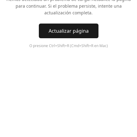
para continuar. Si el problema persiste, intente una
actualización completa.
Actualizar página
O presione Ctrl+Shift+R (Cmd+Shift+R en Mac)