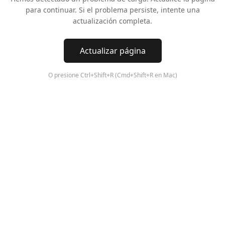
para continuar. Si el problema persiste, intente una
actualización completa.
Actualizar página
O presione Ctrl+Shift+R (Cmd+Shift+R en Mac)