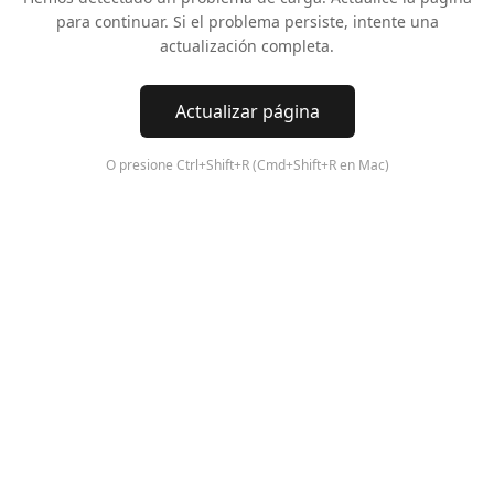
para continuar. Si el problema persiste, intente una
actualización completa.
Actualizar página
O presione Ctrl+Shift+R (Cmd+Shift+R en Mac)