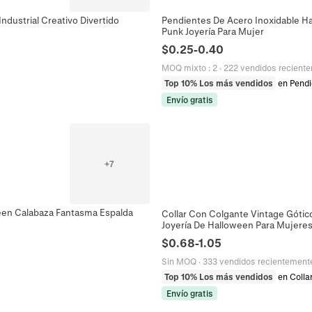
ndustrial Creativo Divertido
Pendientes De Acero Inoxidable H
Punk Joyería Para Mujer
$
0.25
-
0.40
MOQ mixto
:
2
·
222 vendidos recient
Top 10% Los más vendidos
en Pend
Envío gratis
+
7
een Calabaza Fantasma Espalda
Collar Con Colgante Vintage Góti
Joyería De Halloween Para Mujere
$
0.68
-
1.05
Sin MOQ
·
333 vendidos recientement
Top 10% Los más vendidos
en Colla
Envío gratis