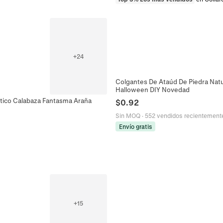
+
24
Colgantes De Ataúd De Piedra Natur
Halloween DIY Novedad
ético Calabaza Fantasma Araña
$
0.92
Sin MOQ
·
552 vendidos recientement
Envío gratis
+
15