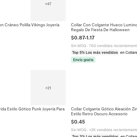
+
47
 Cráneo Polilla Vikingo Joyería
Collar Con Colgante Hueco Luminos
Regalo De Fiesta De Halloween
$
0.87
-
1.17
Sin MOQ
·
760 vendidos recientement
Top 5% Los más vendidos
en Collar
Envío gratis
+
21
da Estilo Gótico Punk Joyería Para
Collar Colgante Gótico Aleación Zi
Estilo Retro Oscuro Accesorio
$
0.45
Sin MOQ
·
+2K vendidos recientement
Top 3% Los más vendidos
en Collar