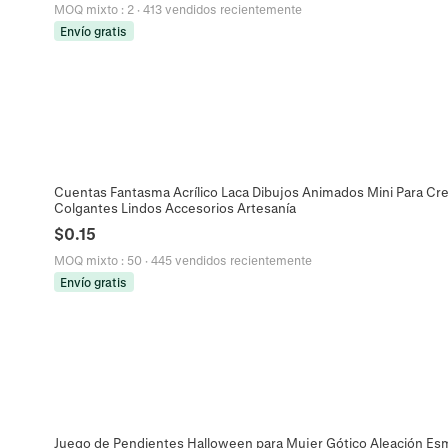
MOQ mixto
:
2
·
413 vendidos recientemente
Envío gratis
Cuentas Fantasma Acrílico Laca Dibujos Animados Mini Para Cre
Colgantes Lindos Accesorios Artesanía
$
0.15
MOQ mixto
:
50
·
445 vendidos recientemente
Envío gratis
Juego de Pendientes Halloween para Mujer Gótico Aleación Es