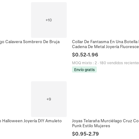
+
10
ago Calavera Sombrero De Bruja
Collar De Fantasma En Una Botella
Cadena De Metal Joyería Fluoresc
$
0.52
-
1.96
MOQ mixto
:
2
·
180 vendidos recient
Envío gratis
+
9
 Halloween Joyería DIY Amuleto
Joyas Telaraña Murciélago Cruz Col
Punk Estilo Mujeres
$
0.95
-
2.79