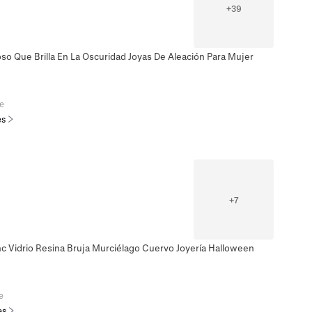
+
39
o Que Brilla En La Oscuridad Joyas De Aleación Para Mujer
e
es
+
7
nc Vidrio Resina Bruja Murciélago Cuervo Joyería Halloween
e
es