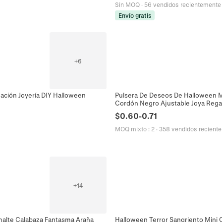
Sin MOQ
·
56 vendidos recientemente
Envío gratis
+
6
ación Joyería DIY Halloween
Pulsera De Deseos De Halloween M
Cordón Negro Ajustable Joya Rega
$
0.60
-
0.71
MOQ mixto
:
2
·
358 vendidos recient
+
14
malte Calabaza Fantasma Araña
Halloween Terror Sangriento Mini C