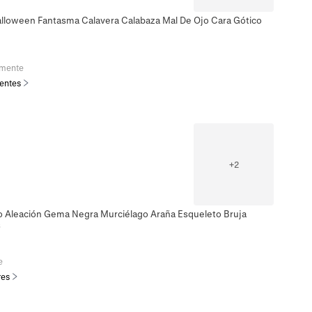
alloween Fantasma Calavera Calabaza Mal De Ojo Cara Gótico
emente
ientes
+
2
co Aleación Gema Negra Murciélago Araña Esqueleto Bruja
s
e
res