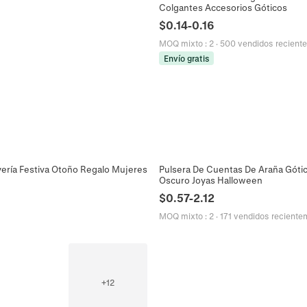
Colgantes Accesorios Góticos
$
0.14
-
0.16
MOQ mixto
:
2
·
500 vendidos recient
Envío gratis
yería Festiva Otoño Regalo Mujeres
Pulsera De Cuentas De Araña Gótic
Oscuro Joyas Halloween
$
0.57
-
2.12
MOQ mixto
:
2
·
171 vendidos reciente
+
12