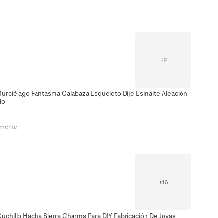
+
2
urciélago Fantasma Calabaza Esqueleto Dije Esmalte Aleación
lo
emente
+
16
uchillo Hacha Sierra Charms Para DIY Fabricación De Joyas