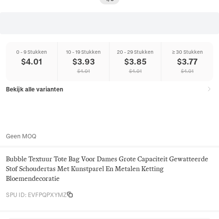
0 - 9 Stukken
10 - 19 Stukken
20 - 29 Stukken
≥ 30 Stukken
$
4.01
$
3.93
$
3.85
$
3.77
$
4.01
$
4.01
$
4.01
Bekijk alle varianten
Geen MOQ
Bubble Textuur Tote Bag Voor Dames Grote Capaciteit Gewatteerde
Stof Schoudertas Met Kunstparel En Metalen Ketting
Bloemendecoratie
SPU ID
:
EVFPQPXYMZ