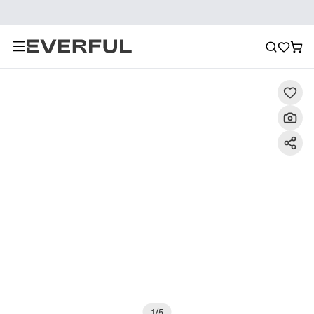
Beschrijving
Gedetailleerde afbeeldingen
Aanbeveli
1
/
5