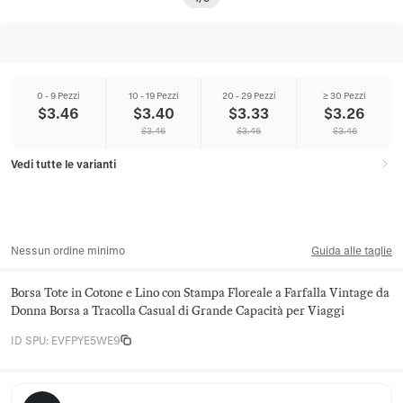
0 - 9 Pezzi
10 - 19 Pezzi
20 - 29 Pezzi
≥ 30 Pezzi
$
3.46
$
3.40
$
3.33
$
3.26
$
3.46
$
3.46
$
3.46
Vedi tutte le varianti
Nessun ordine minimo
Guida alle taglie
Borsa Tote in Cotone e Lino con Stampa Floreale a Farfalla Vintage da
Donna Borsa a Tracolla Casual di Grande Capacità per Viaggi
ID SPU
:
EVFPYE5WE9
Juniper Satchel Co.