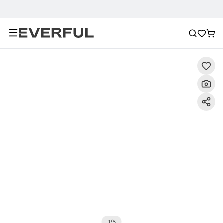
Descrizione
Immagini dettagliate
Raccomandazione
1
/
5