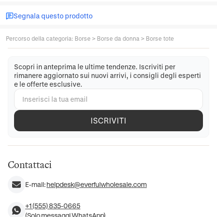
Segnala questo prodotto
Percorso della categoria
:
Borse
>
Borse da donna
>
Borse tote
Scopri in anteprima le ultime tendenze. Iscriviti per
rimanere aggiornato sui nuovi arrivi, i consigli degli esperti
e le offerte esclusive.
ISCRIVITI
Contattaci
E-mail:
helpdesk@everfulwholesale.com
+1 (555) 835-0665
(Solo messaggi WhatsApp)