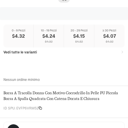
0 - 9 Pezzi
10 - 19 Pezzi
20 - 29 Pezzi
≥ 30 Pezzi
$
4.32
$
4.24
$
4.15
$
4.07
$
4.32
$
4.32
$
4.32
Vedi tutte le varianti
Nessun ordine minimo
Borsa A Tracolla Donna Con Motivo Coccodrillo In Pelle PU Piccola
Borsa A Spalla Quadrata Con Catena Dorata E Chiusura
ID SPU
:
EVFP6VRM52
Juniper Satchel Co.