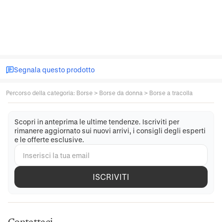
Segnala questo prodotto
Percorso della categoria
:
Borse
>
Borse da donna
>
Borse a tracolla
Scopri in anteprima le ultime tendenze. Iscriviti per
rimanere aggiornato sui nuovi arrivi, i consigli degli esperti
e le offerte esclusive.
ISCRIVITI