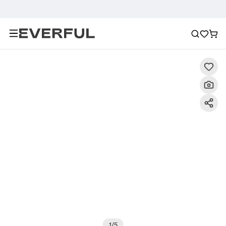
Descrizione
Immagini dettagliate
Raccomandazione
1
/
5