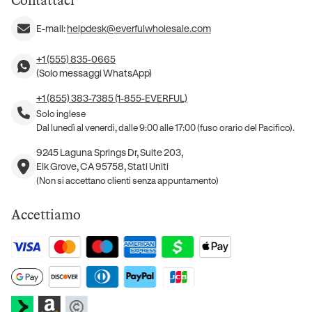
Contattaci
E-mail:
helpdesk@everfulwholesale.com
+1 (555) 835-0665
(Solo messaggi WhatsApp)
+1 (855) 383-7385 (1-855-EVERFUL)
Solo inglese
Dal lunedì al venerdì, dalle 9:00 alle 17:00 (fuso orario del Pacifico).
9245 Laguna Springs Dr, Suite 203,
Elk Grove, CA 95758, Stati Uniti
(Non si accettano clienti senza appuntamento)
Accettiamo