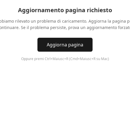
Aggiornamento pagina richiesto
bbiamo rilevato un problema di caricamento. Aggiorna la pagina p
ontinuare. Se il problema persiste, prova un aggiornamento forzat
Aggiorna pagina
Oppure premi Ctrl+Maiusc+R (Cmd+Maiusc+R su Mac)