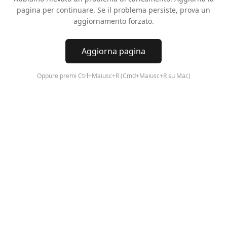
pagina per continuare. Se il problema persiste, prova un
aggiornamento forzato.
Aggiorna pagina
Oppure premi Ctrl+Maiusc+R (Cmd+Maiusc+R su Mac)