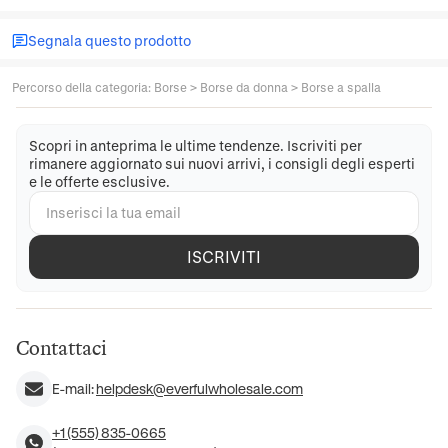
Segnala questo prodotto
Percorso della categoria
:
Borse
>
Borse da donna
>
Borse a spalla
Scopri in anteprima le ultime tendenze. Iscriviti per
rimanere aggiornato sui nuovi arrivi, i consigli degli esperti
e le offerte esclusive.
ISCRIVITI
Contattaci
E-mail:
helpdesk@everfulwholesale.com
+1 (555) 835-0665