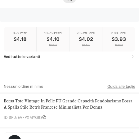
0 - 9 Pezzi
10 - 19 Pezzi
20 - 29 Pezzi
≥ 30 Pezzi
$
4.18
$
4.10
$
4.02
$
3.93
$
4.18
$
4.18
$
4.18
Vedi tutte le varianti
Nessun ordine minimo
Guida alle taglie
Borsa Tote Vintage In Pelle PU Grande Capacità Pendolarismo Borsa
A Spalla Stile Retrò Francese Minimalista Per Donna
ID SPU
:
EVFPXMYQ93
Juniper Satchel Co.