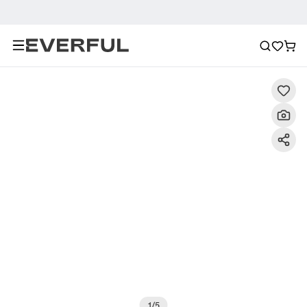
Descrizione
Immagini dettagliate
Raccomandazione
1
/
5