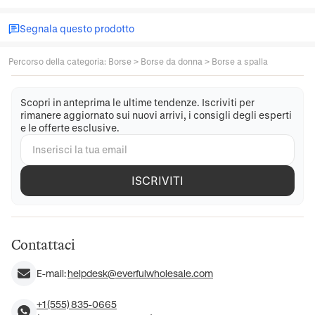
Segnala questo prodotto
Percorso della categoria
:
Borse
>
Borse da donna
>
Borse a spalla
Scopri in anteprima le ultime tendenze. Iscriviti per
rimanere aggiornato sui nuovi arrivi, i consigli degli esperti
e le offerte esclusive.
ISCRIVITI
Contattaci
E-mail:
helpdesk@everfulwholesale.com
+1 (555) 835-0665