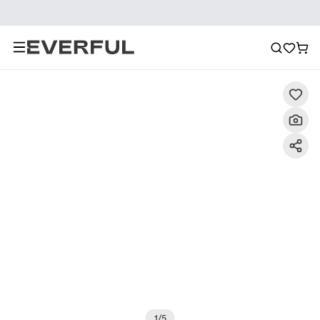
Descrizione
Immagini dettagliate
Raccomandazione
1
/
5