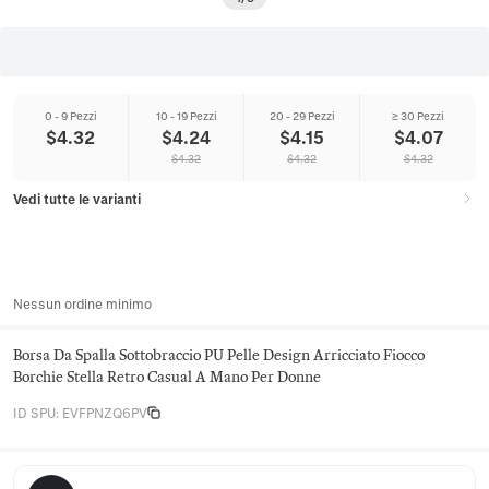
0 - 9 Pezzi
10 - 19 Pezzi
20 - 29 Pezzi
≥ 30 Pezzi
$
4.32
$
4.24
$
4.15
$
4.07
$
4.32
$
4.32
$
4.32
Vedi tutte le varianti
Nessun ordine minimo
Borsa Da Spalla Sottobraccio PU Pelle Design Arricciato Fiocco
Borchie Stella Retro Casual A Mano Per Donne
ID SPU
:
EVFPNZQ6PV
Juniper Satchel Co.