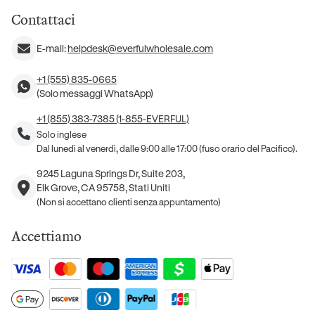
Contattaci
E-mail:
helpdesk@everfulwholesale.com
+1 (555) 835-0665
(Solo messaggi WhatsApp)
+1 (855) 383-7385 (1-855-EVERFUL)
Solo inglese
Dal lunedì al venerdì, dalle 9:00 alle 17:00 (fuso orario del Pacifico).
9245 Laguna Springs Dr, Suite 203,
Elk Grove, CA 95758, Stati Uniti
(Non si accettano clienti senza appuntamento)
Accettiamo