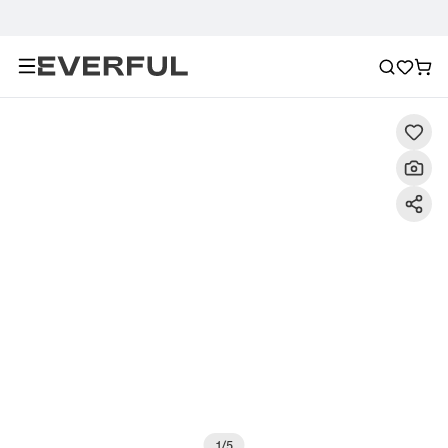
Descrizione
Immagini dettagliate
Raccomandazione
1
/
5