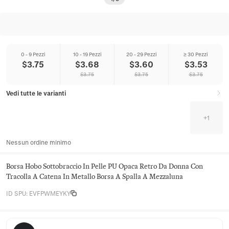
0 - 9 Pezzi
10 - 19 Pezzi
20 - 29 Pezzi
≥ 30 Pezzi
$
3.75
$
3.68
$
3.60
$
3.53
$
3.75
$
3.75
$
3.75
Vedi tutte le varianti
+
1
Nessun ordine minimo
Borsa Hobo Sottobraccio In Pelle PU Opaca Retro Da Donna Con
Tracolla A Catena In Metallo Borsa A Spalla A Mezzaluna
ID SPU
:
EVFPWMEYKY
Juniper Satchel Co.