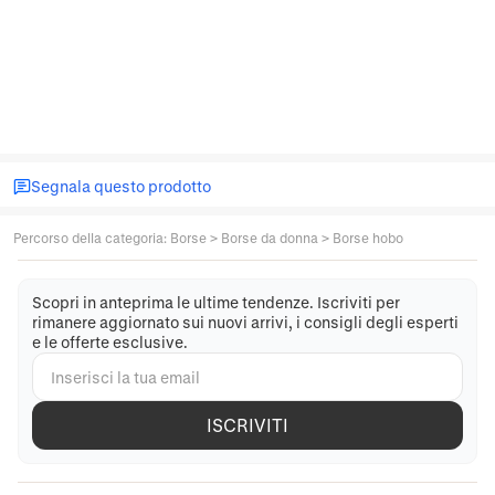
Segnala questo prodotto
Percorso della categoria
:
Borse
>
Borse da donna
>
Borse hobo
Scopri in anteprima le ultime tendenze. Iscriviti per
rimanere aggiornato sui nuovi arrivi, i consigli degli esperti
e le offerte esclusive.
ISCRIVITI