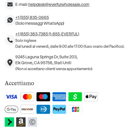
E-mail:
helpdesk@everfulwholesale.com
+1 (555) 835-0665
(Solo messaggi WhatsApp)
+1 (855) 383-7385 (1-855-EVERFUL)
Solo inglese
Dal lunedì al venerdì, dalle 9:00 alle 17:00 (fuso orario del Pacifico).
9245 Laguna Springs Dr, Suite 203,
Elk Grove, CA 95758, Stati Uniti
(Non si accettano clienti senza appuntamento)
Accettiamo