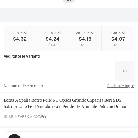
0 - 9 Pezzi
10 - 19 Pezzi
20 - 29 Pezzi
≥ 30 Pezzi
$
4.32
$
4.24
$
4.15
$
4.07
$
4.32
$
4.32
$
4.32
Vedi tutte le varianti
+
3
Nessun ordine minimo
Guida alle taglie
Borsa A Spalla Retro Pelle PU Opaca Grande Capacità Borsa Da
Sottobraccio Per Pendolari Con Pendente Animale Peluche Donna
ID SPU
:
EVFPXMYQZ3
Juniper Satchel Co.