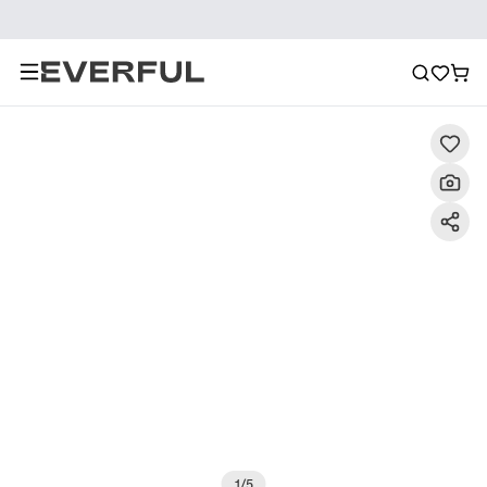
Descrizione
Immagini dettagliate
Raccomandazione
1
/
5