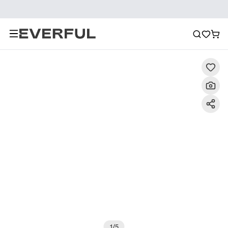
Descrizione
Immagini dettagliate
Raccomandazione
1
/
5