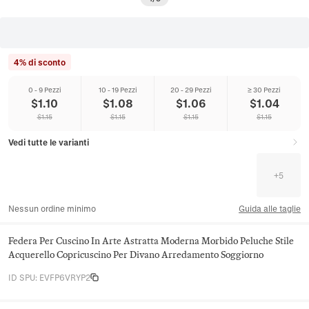
4% di sconto
0 - 9 Pezzi
10 - 19 Pezzi
20 - 29 Pezzi
≥ 30 Pezzi
$
1.10
$
1.08
$
1.06
$
1.04
$
1.15
$
1.15
$
1.15
$
1.15
Vedi tutte le varianti
+
5
Nessun ordine minimo
Guida alle taglie
Federa Per Cuscino In Arte Astratta Moderna Morbido Peluche Stile
Acquerello Copricuscino Per Divano Arredamento Soggiorno
ID SPU
:
EVFP6VRYP2