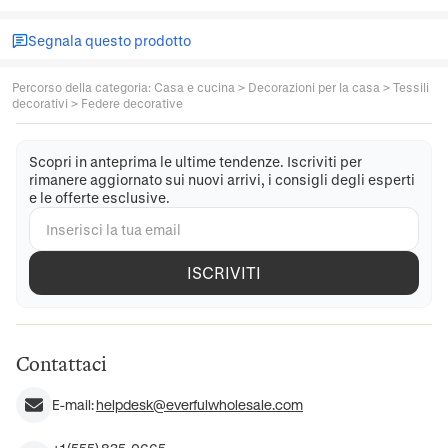
Segnala questo prodotto
Percorso della categoria
:
Casa e cucina
>
Decorazioni per la casa
>
Tessili
decorativi
>
Federe decorative
Scopri in anteprima le ultime tendenze. Iscriviti per
rimanere aggiornato sui nuovi arrivi, i consigli degli esperti
e le offerte esclusive.
ISCRIVITI
Contattaci
E-mail:
helpdesk@everfulwholesale.com