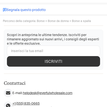
Segnala questo prodotto
Percorso della categoria
:
Borse
>
Borse da donna
>
Borse a spalla
Scopri in anteprima le ultime tendenze. Iscriviti per
rimanere aggiornato sui nuovi arrivi, i consigli degli esperti
e le offerte esclusive.
ISCRIVITI
Contattaci
E-mail:
helpdesk@everfulwholesale.com
+1 (555) 835-0665