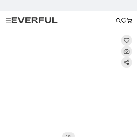
Descrizione
Immagini dettagliate
Raccomandazione
1
/
5