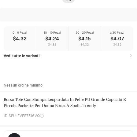
0 - 9 Pezzi
10 - 19 Pezzi
20 - 29 Pezzi
≥ 30 Pezzi
$
4.32
$
4.24
$
4.15
$
4.07
$
4.32
$
4.32
$
4.32
Vedi tutte le varianti
Nessun ordine minimo
Borsa Tote Con Stampa Leopardata In Pelle PU Grande Capacità E
Piccola Pochette Per Donna Borsa A Spalla Trendy
ID SPU
:
EVFP75J6VQ
Juniper Satchel Co.