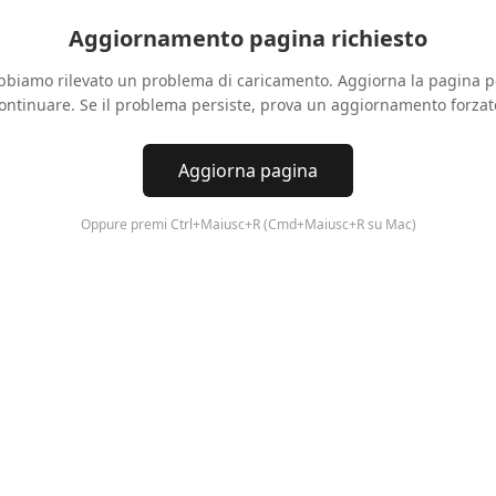
Aggiornamento pagina richiesto
bbiamo rilevato un problema di caricamento. Aggiorna la pagina p
ontinuare. Se il problema persiste, prova un aggiornamento forzat
Aggiorna pagina
Oppure premi Ctrl+Maiusc+R (Cmd+Maiusc+R su Mac)