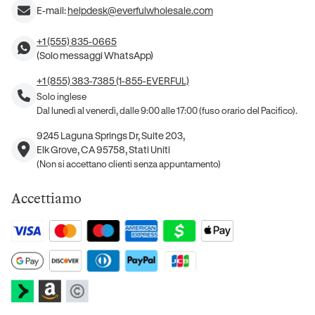
E-mail:
helpdesk@everfulwholesale.com
+1 (555) 835-0665
(Solo messaggi WhatsApp)
+1 (855) 383-7385 (1-855-EVERFUL)
Solo inglese
Dal lunedì al venerdì, dalle 9:00 alle 17:00 (fuso orario del Pacifico).
9245 Laguna Springs Dr, Suite 203,
Elk Grove, CA 95758, Stati Uniti
(Non si accettano clienti senza appuntamento)
Accettiamo