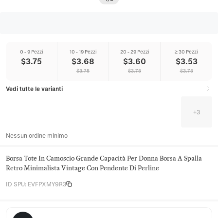
0 - 9 Pezzi
10 - 19 Pezzi
20 - 29 Pezzi
≥ 30 Pezzi
$
3.75
$
3.68
$
3.60
$
3.53
$
3.75
$
3.75
$
3.75
Vedi tutte le varianti
+
3
Nessun ordine minimo
Borsa Tote In Camoscio Grande Capacità Per Donna Borsa A Spalla
Retro Minimalista Vintage Con Pendente Di Perline
ID SPU
:
EVFPXMY9R3
Juniper Satchel Co.