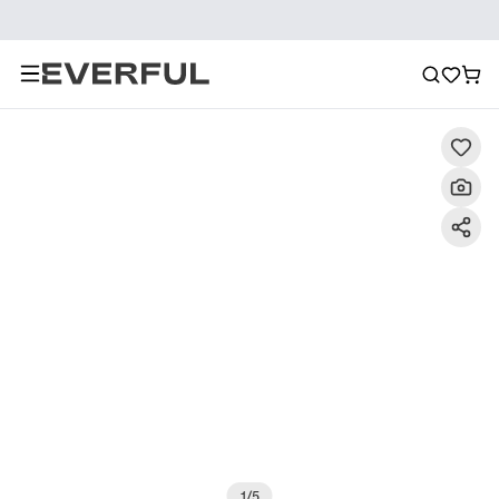
Descrizione
Immagini dettagliate
Raccomandazione
1
/
5