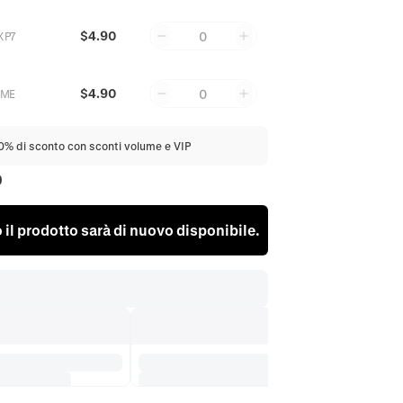
$4.90
0
XP7
$4.90
0
6ME
20% di sconto con sconti volume e VIP
0
il prodotto sarà di nuovo disponibile.