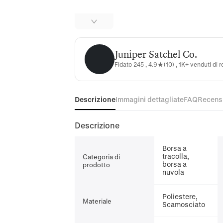
Juniper Satchel Co.
Juniper Satchel Co.
Fidato 245 , 4.9★(10) , 1K+ venduti di 
Descrizione
Immagini dettagliate
FAQ
Recens
Descrizione
Borsa a
tracolla,
Categoria di
borsa a
prodotto
nuvola
Poliestere,
Materiale
Scamosciato