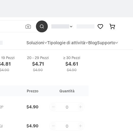
Soluzioni
Tipologie di attività
Blog
Supporto
- 19 Pezzi
20 - 29 Pezzi
≥ 30 Pezzi
$
4.81
$
4.71
$
4.61
$
4.90
$
4.90
$
4.90
Prezzo
Quantità
$4.90
0
2P
$4.90
0
QJ