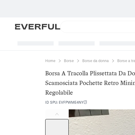
Home
Borse
Borse da donna
Borse a tr
Borsa A Tracolla Plissettata Da Do
Scamosciata Pochette Retro Minim
Regolabile
ID SPU
:
EVFPWME4NY