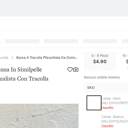
0 - 9 Pezzi
10 
acolla
Borsa A Tracolla Plissettata Da Donna In Similpelle Scamosciata Pochette Retro Minimalista Con Tracolla Regolabile
$
4.90
nna In Similpelle
alista Con Tracolla
Nessun ordine minimo
SKU
Colore
:
Nero
SKU:
EVFVVPR7P
Esaurito
Colore
:
Bianco
SKU:
EVFVEZKJZ
Esaurito