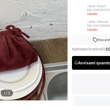
Colore
:
Rosso
SKU:
EVFVWX2Y
Esaurito
Colore
:
Marrone
SKU:
EVFV565N
Esaurito
Fino al 
$
Subtotale (0 articoli):
Avvisami quando 
1
/
5