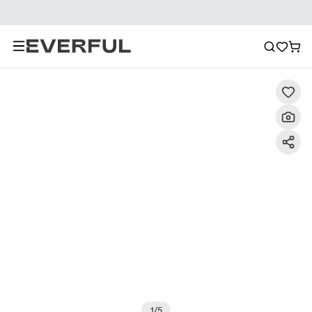
Descrizione
Immagini dettagliate
Raccomandazione
1
/
5