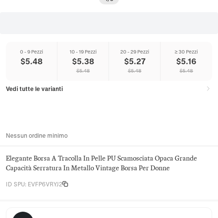
0 - 9 Pezzi
10 - 19 Pezzi
20 - 29 Pezzi
≥ 30 Pezzi
$
5.48
$
5.38
$
5.27
$
5.16
$
5.48
$
5.48
$
5.48
Vedi tutte le varianti
Nessun ordine minimo
Elegante Borsa A Tracolla In Pelle PU Scamosciata Opaca Grande
Capacità Serratura In Metallo Vintage Borsa Per Donne
ID SPU
:
EVFP6VRYJ2
Juniper Satchel Co.