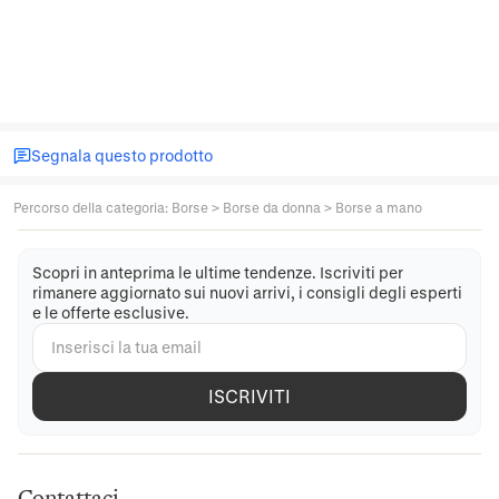
Segnala questo prodotto
Percorso della categoria
:
Borse
>
Borse da donna
>
Borse a mano
Scopri in anteprima le ultime tendenze. Iscriviti per
rimanere aggiornato sui nuovi arrivi, i consigli degli esperti
e le offerte esclusive.
ISCRIVITI
Contattaci