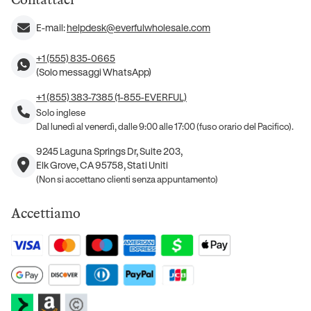
E-mail:
helpdesk@everfulwholesale.com
+1 (555) 835-0665
(Solo messaggi WhatsApp)
+1 (855) 383-7385 (1-855-EVERFUL)
Solo inglese
Dal lunedì al venerdì, dalle 9:00 alle 17:00 (fuso orario del Pacifico).
9245 Laguna Springs Dr, Suite 203,
Elk Grove, CA 95758, Stati Uniti
(Non si accettano clienti senza appuntamento)
Accettiamo