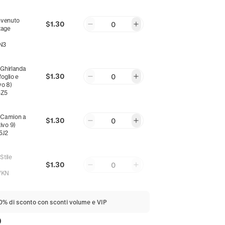
m
nvenuto
$1.30
0
tage
N3
m
:
Ghirlanda
$1.30
0
foglio e
vo 8)
5Z5
m
:
Camion a
$1.30
0
ivo 9)
5J2
m
:
Stile
$1.30
0
VKN
20% di sconto con sconti volume e VIP
0