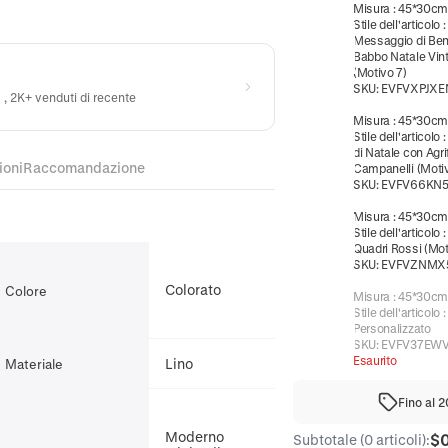
Misura
:
45*30c
Stile dell'articolo
:
Messaggio di Be
Babbo Natale Vin
(Motivo 7)
SKU:
EVFVXPJXE
) , 2K+ venduti di recente
Misura
:
45*30c
Stile dell'articolo
di Natale con Agri
ioni
Raccomandazione
Campanelli (Moti
SKU:
EVFV66KN
Misura
:
45*30c
Stile dell'articolo
Quadri Rossi (Mot
SKU:
EVFVZNMX
Colorato
Colore
Misura
:
45*30c
Stile dell'articolo
Personalizzato
SKU:
EVFV37EW
Esaurito
Lino
Materiale
Fino al 
Moderno
$
Subtotale (0 articoli):