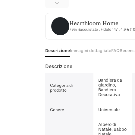
Hearthloom Home
Hearthloom Home
79% riacquistato , Fidato 147 , 4.9★(11
Descrizione
Immagini dettagliate
FAQ
Recens
Descrizione
Bandiera da
giardino,
Categoria di
Bandiera
prodotto
Decorativa
Universale
Genere
Albero di
Natale, Babbo
Natale,