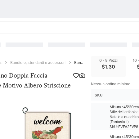
0 - 9 Pezzi
10 
a
Bandiere, stendardi e accessori
Bandiera Da Giardino Di Natale Lino Doppia Faccia Decorazione Esterna Babbo Natale Motivo Albero Striscione
$
1.30
ino Doppia Faccia
 Motivo Albero Striscione
Nessun ordine minimo
SKU
Misura
:
45*30c
Stile dell'articolo
Natale a quadri ro
(Fantasia 1)
SKU:
EVFV2EVP8
Misura
:
45*30c