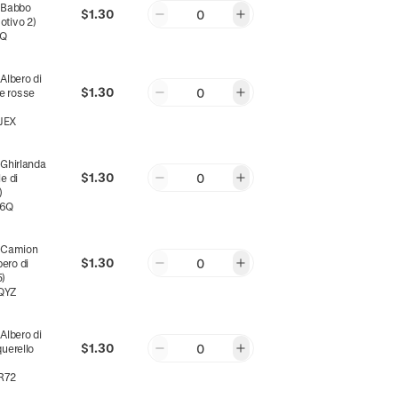
:
Babbo
$1.30
0
otivo 2)
ZQ
m
:
Albero di
$1.30
0
e rosse
JEX
m
:
Ghirlanda
$1.30
0
e di
)
K6Q
m
:
Camion
$1.30
0
ero di
5)
QYZ
m
:
Albero di
$1.30
0
querello
R72