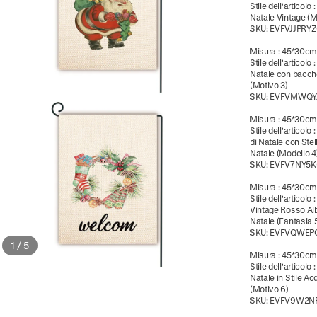
Stile dell'articolo
Natale Vintage (M
SKU:
EVFVJJPRY
Misura
:
45*30c
Stile dell'articolo
Natale con bacch
(Motivo 3)
SKU:
EVFVMWQY
Misura
:
45*30c
Stile dell'articolo
di Natale con Stell
Natale (Modello 4
SKU:
EVFV7NY5
Misura
:
45*30c
Stile dell'articolo
Vintage Rosso Alb
Natale (Fantasia 
SKU:
EVFVQWEP
1
/
5
Misura
:
45*30c
Stile dell'articolo
Natale in Stile Ac
(Motivo 6)
SKU:
EVFV9W2N