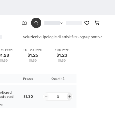
Soluzioni
Tipologie di attività
Blog
Supporto
- 19 Pezzi
20 - 29 Pezzi
≥ 30 Pezzi
$
1.28
$
1.25
$
1.23
$
1.30
$
1.30
$
1.30
Prezzo
Quantità
m
:
Albero di
$1.30
0
ssi e verdi
KR
m