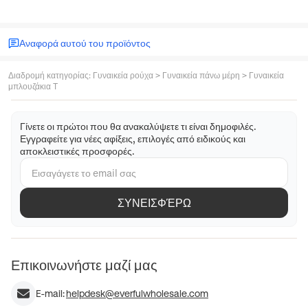
Αναφορά αυτού του προϊόντος
Διαδρομή κατηγορίας
:
Γυναικεία ρούχα
>
Γυναικεία πάνω μέρη
>
Γυναικεία
μπλουζάκια T
Γίνετε οι πρώτοι που θα ανακαλύψετε τι είναι δημοφιλές.
Εγγραφείτε για νέες αφίξεις, επιλογές από ειδικούς και
αποκλειστικές προσφορές.
ΣΥΝΕΙΣΦΈΡΩ
Επικοινωνήστε μαζί μας
E-mail:
helpdesk@everfulwholesale.com