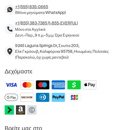
+1 (555) 835-0665
(Μόνο μηνύματα WhatsApp)
+1 (855) 383-7385 (1-855-EVERFUL)
Μόνο στα Αγγλικά
Δευτ.–Παρ., 9 π.μ.–5 μ.μ. Ώρα Ειρηνικού
9245 Laguna Springs Dr, Σουίτα 203,
Ελκ Γκρόουβ, Καλιφόρνια 95758, Ηνωμένες Πολιτείες
(Παρακαλώ, όχι χωρίς ραντεβού)
Δεχόμαστε
Βρείτε μας στο