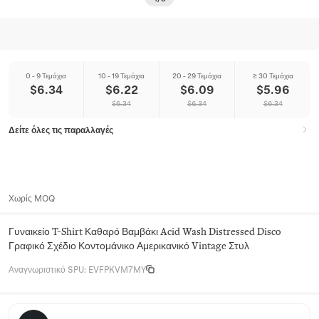
0 - 9 Τεμάχια
10 - 19 Τεμάχια
20 - 29 Τεμάχια
≥ 30 Τεμάχια
$
6.34
$
6.22
$
6.09
$
5.96
$
6.34
$
6.34
$
6.34
Δείτε όλες τις παραλλαγές
Χωρίς MOQ
Γυναικείο T-Shirt Καθαρό Βαμβάκι Acid Wash Distressed Disco
Γραφικό Σχέδιο Κοντομάνικο Αμερικανικό Vintage Στυλ
Αναγνωριστικό SPU
:
EVFPKVM7MY
Sunday Ridge Apparel