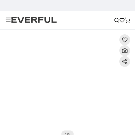
Περιγραφή
Λεπτομερείς εικόνες
Σύσταση
1
/
5