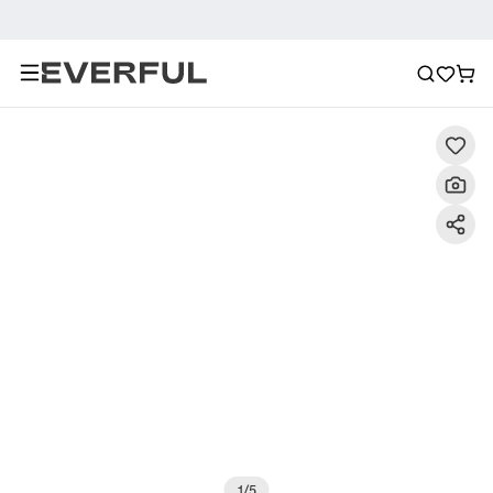
Περιγραφή
Λεπτομερείς εικόνες
Σύσταση
1
/
5