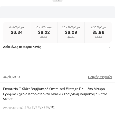
0 - 9 Τεμάχια
10 - 19 Τεμάχια
20 - 29 Τεμάχια
≥ 30 Τεμάχια
$
6.34
$
6.22
$
6.09
$
5.96
$
6.34
$
6.34
$
6.34
Δείτε όλες τις παραλλαγές
Χωρίς MOQ
Οδηγός Μεγεθών
Γυναικείο T-Shirt Βαμβακερό Oversized Vintage Πλυμένο Μαύρο
Γραφικό Σχέδιο Καρδιά Κοντό Μανίκι Στρογγυλή Λαιμόκοψη Retro
Street
Αναγνωριστικό SPU
:
EVFPVX5EW7