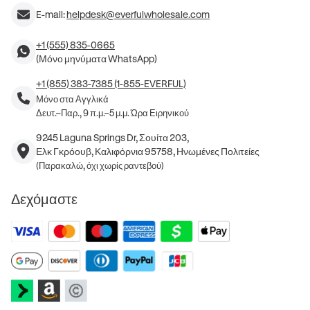
E-mail:
helpdesk@everfulwholesale.com
+1 (555) 835-0665
(Μόνο μηνύματα WhatsApp)
+1 (855) 383-7385 (1-855-EVERFUL)
Μόνο στα Αγγλικά
Δευτ.–Παρ., 9 π.μ.–5 μ.μ. Ώρα Ειρηνικού
9245 Laguna Springs Dr, Σουίτα 203,
Ελκ Γκρόουβ, Καλιφόρνια 95758, Ηνωμένες Πολιτείες
(Παρακαλώ, όχι χωρίς ραντεβού)
Δεχόμαστε