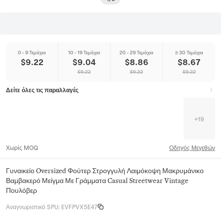
0 - 9 Τεμάχια
10 - 19 Τεμάχια
20 - 29 Τεμάχια
≥ 30 Τεμάχια
$
9.22
$
9.04
$
8.86
$
8.67
$
9.22
$
9.22
$
9.22
Δείτε όλες τις παραλλαγές
+
19
Χωρίς MOQ
Οδηγός Μεγεθών
Γυναικείο Oversized Φούτερ Στρογγυλή Λαιμόκοψη Μακρυμάνικο
Βαμβακερό Μείγμα Με Γράμματα Casual Streetwear Vintage
Πουλόβερ
Αναγνωριστικό SPU
:
EVFPVX5E47