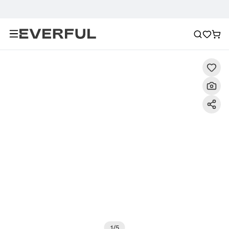
Περιγραφή
Λεπτομερείς εικόνες
Σύσταση
1
/
5