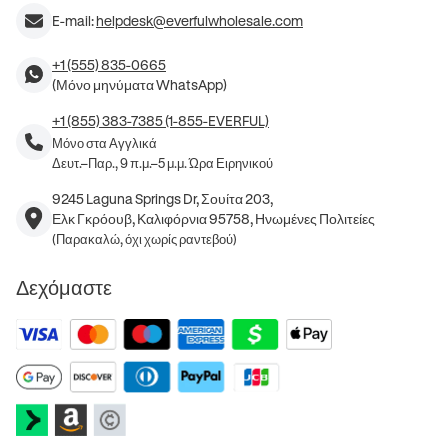
E-mail:
helpdesk@everfulwholesale.com
+1 (555) 835-0665
(Μόνο μηνύματα WhatsApp)
+1 (855) 383-7385 (1-855-EVERFUL)
Μόνο στα Αγγλικά
Δευτ.–Παρ., 9 π.μ.–5 μ.μ. Ώρα Ειρηνικού
9245 Laguna Springs Dr, Σουίτα 203,
Ελκ Γκρόουβ, Καλιφόρνια 95758, Ηνωμένες Πολιτείες
(Παρακαλώ, όχι χωρίς ραντεβού)
Δεχόμαστε