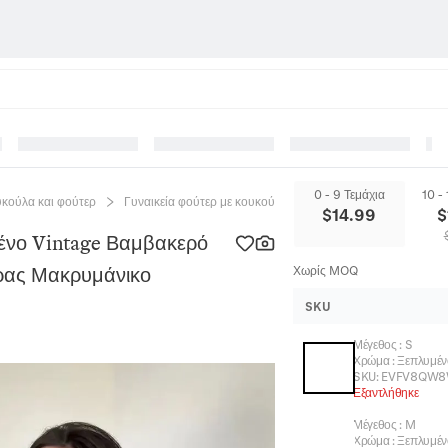
0 - 9 Τεμάχια
10 -
υκούλα και φούτερ
Γυναικεία φούτερ με κουκούλα
Γυναικείο Oversized H
$
14.99
$
μένο Vintage Βαμβακερό
ρας Μακρυμάνικο
Χωρίς MOQ
SKU
Μέγεθος
:
S
Χρώμα
:
Ξεπλυμέ
SKU:
EVFV8QW8
Εξαντλήθηκε
Μέγεθος
:
M
Χρώμα
:
Ξεπλυμέ