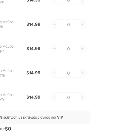
0
YP
νο Μαύρο
$14.99
0
8J
νο Μαύρο
$14.99
0
R7
νο Μαύρο
$14.99
0
8YE
νο Μαύρο
$14.99
0
Y9
 έκπτωση με εκπτώσεις όγκου και VIP
$0
α):