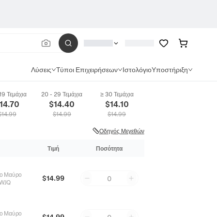
Λύσεις
Τύποι Επιχειρήσεων
Ιστολόγιο
Υποστήριξη
 19 Τεμάχια
20 - 29 Τεμάχια
≥ 30 Τεμάχια
oodie Πλυμένο Vintage Βαμβακερό Φούτερ Σχέδιο Γράμματα Από Στρας Μακρυμάνι
14.70
$
14.40
$
14.10
$
14.99
$
14.99
$
14.99
Οδηγός Μεγεθών
Τιμή
Ποσότητα
νο Μαύρο
$14.99
0
WJQ
νο Μαύρο
$14.99