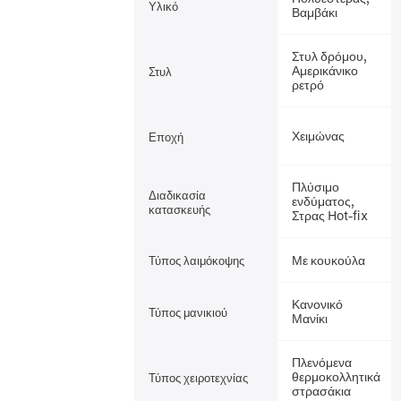
Υλικό
Βαμβάκι
Στυλ δρόμου,
Αμερικάνικο
Στυλ
ρετρό
Χειμώνας
Εποχή
Πλύσιμο
Διαδικασία
ενδύματος,
κατασκευής
Στρας Hot-fix
Με κουκούλα
Τύπος λαιμόκοψης
Κανονικό
Τύπος μανικιού
Μανίκι
Πλενόμενα
θερμοκολλητικά
Τύπος χειροτεχνίας
στρασάκια