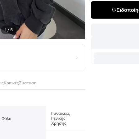
Ειδοποίησ
1
/
5
ις
Κριτικές
Σύσταση
Γυναικείο,
Γενικής
Φύλο
Χρήσης