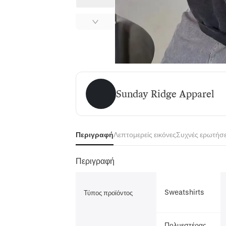
Sunday Ridge Apparel
Sunday Ridge Apparel
Περιγραφή
Λεπτομερείς εικόνες
Συχνές ερωτήσε
Περιγραφή
Sweatshirts
Τύπος προϊόντος
Πολυεστέρας,