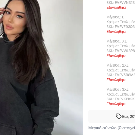
SKU:
EVFVVN323
Εξαντλήθηκε
Μέγεθος
:
L
Χρώμα
:
Ξεπλυμέ
SKU:
EVFVE93Q3
Εξαντλήθηκε
Μέγεθος
:
XL
Χρώμα
:
Ξεπλυμέ
SKU:
EVFVWJ8P8
Εξαντλήθηκε
Μέγεθος
:
2XL
Χρώμα
:
Ξεπλυμέ
SKU:
EVFV5R8M
Εξαντλήθηκε
Μέγεθος
:
3XL
Χρώμα
:
Ξεπλυμέ
SKU:
EVFVKPK2K
Εξαντλήθηκε
Έως 20%
Μερικό σύνολο (0 στοιχεί