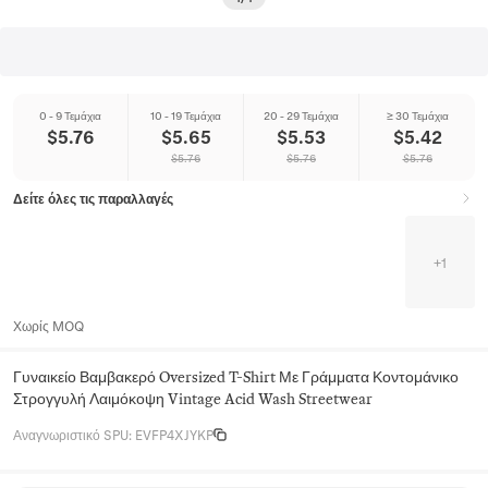
0 - 9 Τεμάχια
10 - 19 Τεμάχια
20 - 29 Τεμάχια
≥ 30 Τεμάχια
$
5.76
$
5.65
$
5.53
$
5.42
$
5.76
$
5.76
$
5.76
Δείτε όλες τις παραλλαγές
+
1
Χωρίς MOQ
Γυναικείο Βαμβακερό Oversized T-Shirt Με Γράμματα Κοντομάνικο
Στρογγυλή Λαιμόκοψη Vintage Acid Wash Streetwear
Αναγνωριστικό SPU
:
EVFP4XJYKP