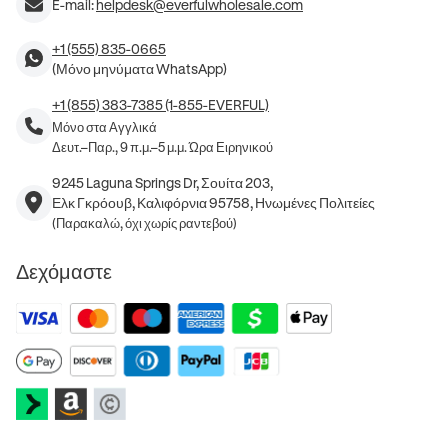
E-mail:
helpdesk@everfulwholesale.com
+1 (555) 835-0665
(Μόνο μηνύματα WhatsApp)
+1 (855) 383-7385 (1-855-EVERFUL)
Μόνο στα Αγγλικά
Δευτ.–Παρ., 9 π.μ.–5 μ.μ. Ώρα Ειρηνικού
9245 Laguna Springs Dr, Σουίτα 203,
Ελκ Γκρόουβ, Καλιφόρνια 95758, Ηνωμένες Πολιτείες
(Παρακαλώ, όχι χωρίς ραντεβού)
Δεχόμαστε