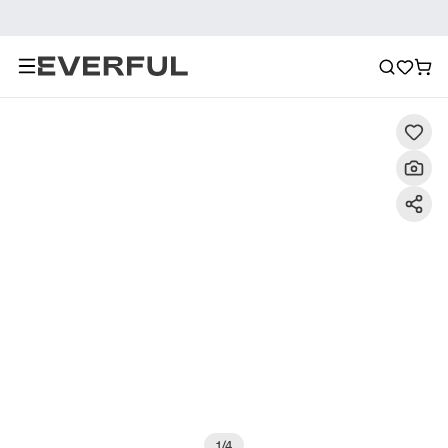
Περιγραφή
Λεπτομερείς εικόνες
Σύσταση
1
/
4