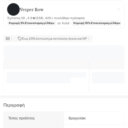
Vesper Row
Vesper Row
Έμπιστος 5K , 4.9★(338) , 42K+ πουλήθηκε πρόσφατα
σε
Κολιέ
σε
Κορυφή 3% Επαναπαραγγέλθηκε
Κορυφή 10% Επαναπαραγγέλθηκε
Έως 20% έκπτωση με εκπτώσεις όγκου και VIP
Περιγραφή
Τύπος προϊόντος
Βραχιολάκι