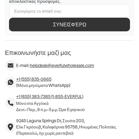
αποκλειστικές προσφορές.
ΣΥΝΕΙΣΦΈΡΩ
Επικοινωνήστε μαζί μας
E-mail:
helpdesk@everfulwholesale.com
+1 (555) 835-0665
(Μόνο μηνύματα WhatsApp)
+1 (855) 383-7385 (1-855-EVERFUL)
Μόνο στα Αγγλικά
Δευτ.–Παρ., 9 π.μ.–5 μ.μ. Ώρα Ειρηνικού
9245 Laguna Springs Dr, Σουίτα 203,
Ελκ Γκρόουβ, Καλιφόρνια 95758, Ηνωμένες Πολιτείες
(Παρακαλώ, όχι χωρίς ραντεβού)