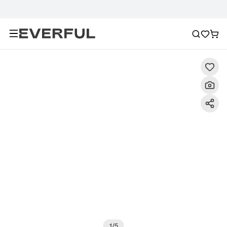
Περιγραφή
Λεπτομερείς εικόνες
Συχνές ερωτήσεις
1
/
5