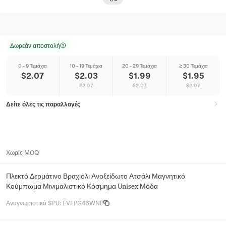
Δωρεάν αποστολή
0 - 9 Τεμάχια
10 - 19 Τεμάχια
20 - 29 Τεμάχια
≥ 30 Τεμάχια
$
2.07
$
2.03
$
1.99
$
1.95
$
2.07
$
2.07
$
2.07
Δείτε όλες τις παραλλαγές
Χωρίς MOQ
Πλεκτό Δερμάτινο Βραχιόλι Ανοξείδωτο Ατσάλι Μαγνητικό
Κούμπωμα Μινιμαλιστικό Κόσμημα Unisex Μόδα
Αναγνωριστικό SPU
:
EVFPG46WNP