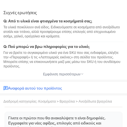
Συχνές ερωτήσεις
Q:
Από τι υλικά είναι φτιαγμένα τα κοσμήματά σας;
Τα υλικά ποικίλλουν ανά είδος. Ειδικευόμαστε σε κοσμήματα από ανοξείδωτο
ατσάλι και τιτάνιο, αλλά προσφέρουμε επίσης επιλογές από επιχρυσωμένο
ασήμι, χαλκό, ορείχαλκο και κράματα.
Q:
Πού μπορώ να βρω πληροφορίες για το υλικό;
Για να βρείτε το συγκεκριμένο υλικό για ένα SKU που σας ενδιαφέρει, ελέγξτε
την «Περιγραφή» ή τις «Λεπτομερείς εικόνες» στη σελίδα του προϊόντος.
Μπορείτε επίσης να επικοινωνήσετε μαζί μας μέσω του SKU ή του συνδέσμου
προϊόντος.
Εμφάνιση περισσότερων
Αναφορά αυτού του προϊόντος
Διαδρομή κατηγορίας
:
Κοσμήματα
>
Βραχιόλια
>
Ανοξείδωτα βραχιόλια
Γίνετε οι πρώτοι που θα ανακαλύψετε τι είναι δημοφιλές.
Εγγραφείτε για νέες αφίξεις, επιλογές από ειδικούς και