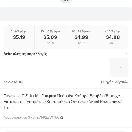
0 - 9 Τεμάχια
10 - 19 Τεμάχια
20 - 29 Τεμάχια
≥ 30 Τεμάχια
$
5.19
$
5.09
$
4.99
$
4.88
$
5.19
$
5.19
$
5.19
Δείτε όλες τις παραλλαγές
+
7
Χωρίς MOQ
Οδηγός Μεγεθών
Γυναικείο T-Shirt Με Γραφικά Hedonist Καθαρό Βαμβάκι Vintage
Εκτύπωση Γραμμάτων Κοντομάνικο Oversize Casual Καλοκαιρινό
Τοπ
Αναγνωριστικό SPU
:
EVFP2ZW756