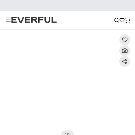
Περιγραφή
Λεπτομερείς εικόνες
Σύσταση
1
/
5