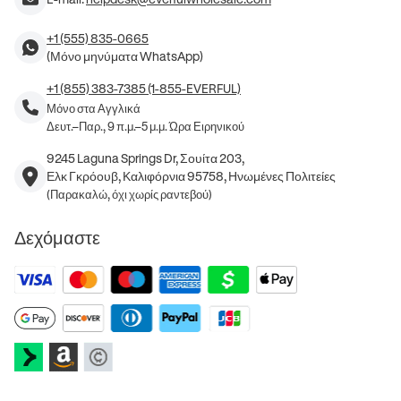
+1 (555) 835-0665
(Μόνο μηνύματα WhatsApp)
+1 (855) 383-7385 (1-855-EVERFUL)
Μόνο στα Αγγλικά
Δευτ.–Παρ., 9 π.μ.–5 μ.μ. Ώρα Ειρηνικού
9245 Laguna Springs Dr, Σουίτα 203,
Ελκ Γκρόουβ, Καλιφόρνια 95758, Ηνωμένες Πολιτείες
(Παρακαλώ, όχι χωρίς ραντεβού)
Δεχόμαστε