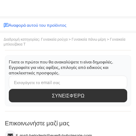
Αναφορά αυτού του προϊόντος
Διαδρομή κατηγορίας
:
Γυναικεία ρούχα
>
Γυναικεία πάνω μέρη
>
Γυναικεία
μπλουζάκια T
Γίνετε οι πρώτοι που θα ανακαλύψετε τι είναι δημοφιλές.
Εγγραφείτε για νέες αφίξεις, επιλογές από ειδικούς και
αποκλειστικές προσφορές.
ΣΥΝΕΙΣΦΈΡΩ
Επικοινωνήστε μαζί μας
E-mail:
helpdesk@everfulwholesale.com